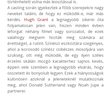
történhetett volna más leosztással is.
A casting során igyekeztek a főbb szerepekre nagy
neveket találni, de hogy ez működik-e, már más
kérdés.
Hugh Grant
a legnagyobb sikerei óta
folyamatosan jelen van, hiszen minden évben
leforgat néhány filmet vagy sorozatot, de ezek
valahogy mégsem hozták meg számára az
érettséget, a rutint. Színészi eszköztára szegényes,
ahol a korosodó színész csibészes mosolyára van
szükség, ott még működik, de egy ilyen széles
érzelmi skálán mozgó karakterhez sajnos kevés,
éppen vele szemben a legnagyobb elvárás, hogy
összetett és bonyolult legyen. Ezek a hiányosságok
különösen azoknál a jeleneteknél mutatkoznak
meg, ahol Donald Sutherland vagy Noah Jupe a
partnerei.