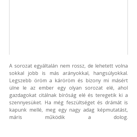
A sorozat egyáltalán nem rossz, de lehetett volna
sokkal jobb is más arányokkal, hangsúlyokkal.
Legszebb öröm a káröröm és bizony mi másért
ülne le az ember egy olyan sorozat elé, ahol
gazdagokat citálnak bíróság elé és teregetik ki a
szennyesüket. Ha még feszültséget és drámát is
kapunk mellé, meg egy nagy adag képmutatást,
máris működik a dolog.