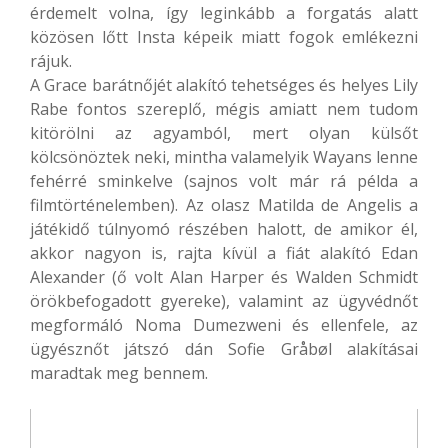
érdemelt volna, így leginkább a forgatás alatt
közösen lőtt Insta képeik miatt fogok emlékezni
rájuk.
A Grace barátnőjét alakító tehetséges és helyes Lily
Rabe fontos szereplő, mégis amiatt nem tudom
kitörölni az agyamból, mert olyan külsőt
kölcsönöztek neki, mintha valamelyik Wayans lenne
fehérré sminkelve (sajnos volt már rá példa a
filmtörténelemben). Az olasz Matilda de Angelis a
játékidő túlnyomó részében halott, de amikor él,
akkor nagyon is, rajta kívül a fiát alakító Edan
Alexander (ő volt Alan Harper és Walden Schmidt
örökbefogadott gyereke), valamint az ügyvédnőt
megformáló Noma Dumezweni és ellenfele, az
ügyésznőt játszó dán Sofie Gråbøl alakításai
maradtak meg bennem.