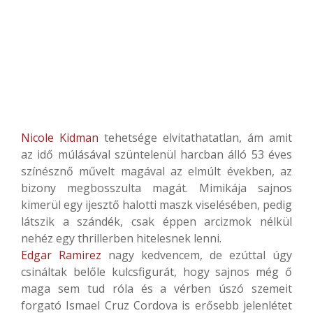
Nicole Kidman
tehetsége elvitathatatlan, ám amit
az idő múlásával szüntelenül harcban álló 53 éves
színésznő művelt magával az elmúlt években, az
bizony megbosszulta magát. Mimikája sajnos
kimerül egy ijesztő halotti maszk viselésében, pedig
látszik a szándék, csak éppen arcizmok nélkül
nehéz egy thrillerben hitelesnek lenni.
Edgar Ramirez
nagy kedvencem, de ezúttal úgy
csináltak belőle kulcsfigurát, hogy sajnos még ő
maga sem tud róla és a vérben úszó szemeit
forgató Ismael Cruz Cordova is erősebb jelenlétet