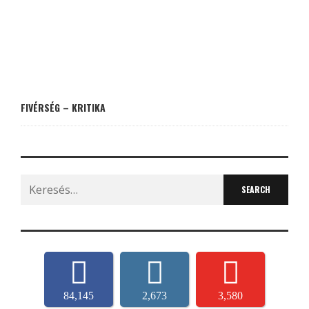
FIVÉRSÉG – KRITIKA
Search
for:
84,145
2,673
3,580