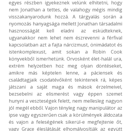
egyes részben igyekeznek velünk elhitetni, hogy
nem Jonathan a tettes, de valahogy mégis mindig
visszakanyarodunk hozzá. A tárgyalás során a
nyomozás hanyagsága mellett Jonathan társadalmi
hasznosságát kell eladni az esküdteknek,
ugyanakkor nem lehet nem észrevenni a férfival
kapcsolatban azt a fajta nárcizmust, önimádatot és
istenkomplexust, amit sokan a Robin Cook
könyvekből ismerhetünk. Orvosként élet-halál ura,
extrém helyzetben hoz meg olyan döntéseket,
amikre más képtelen lenne, a páciensek és
családtagjaik csodatévőként tekintenek rá, képes
játszani a saját maga és mások érzelmeivel,
bezsebelni az elismerést vagy éppen szemet
hunyni a veszteségek felett, nem mellesleg nagyon
jól megél ebből. Vajon tényleg nagy manipulátor az
ipse vagy egyszerűen csak a körülmények áldozata
és vajon a feleségének sikerül-e megfejtenie őt,
vagy Grace éleslátását elhomályosítják az együtt