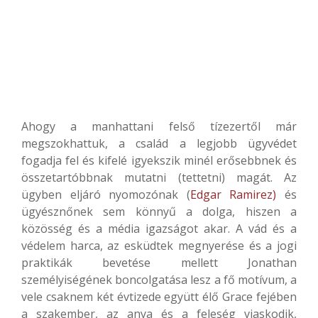
Ahogy a manhattani felső tízezertől már
megszokhattuk, a család a legjobb ügyvédet
fogadja fel és kifelé igyekszik minél erősebbnek és
összetartóbbnak mutatni (tettetni) magát. Az
ügyben eljáró nyomozónak (
Edgar Ramirez)
és
ügyésznőnek sem könnyű a dolga, hiszen a
közösség és a média igazságot akar. A vád és a
védelem harca, az esküdtek megnyerése és a jogi
praktikák bevetése mellett Jonathan
személyiségének boncolgatása lesz a fő motívum, a
vele csaknem két évtizede együtt élő Grace fejében
a szakember, az anya és a feleség viaskodik,