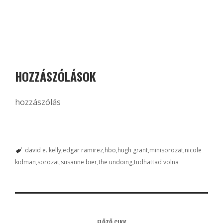
HOZZÁSZÓLÁSOK
hozzászólás
david e. kelly
edgar ramirez
hbo
hugh grant
minisorozat
nicole
kidman
sorozat
susanne bier
the undoing
tudhattad volna
ELŐZŐ CIKK