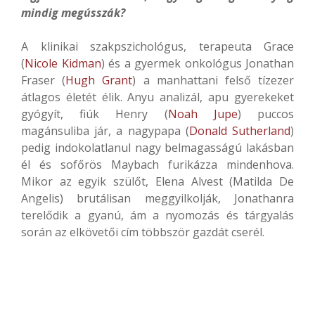
mindig megússzák?
A klinikai szakpszichológus, terapeuta Grace
(
Nicole Kidman
) és a gyermek onkológus Jonathan
Fraser (
Hugh Grant
) a manhattani felső tízezer
átlagos életét élik. Anyu analizál, apu gyerekeket
gyógyít, fiúk Henry (
Noah Jupe
) puccos
magánsuliba jár, a nagypapa (
Donald Sutherland
)
pedig indokolatlanul nagy belmagasságú lakásban
él és sofőrös Maybach furikázza mindenhova.
Mikor az egyik szülőt, Elena Alvest (Matilda De
Angelis) brutálisan meggyilkolják, Jonathanra
terelődik a gyanú, ám a nyomozás és tárgyalás
során az elkövetői cím többször gazdát cserél.