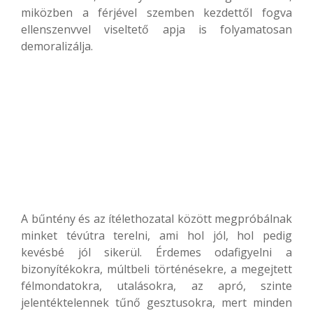
miközben a férjével szemben kezdettől fogva
ellenszenvvel viseltető apja is folyamatosan
demoralizálja.
A bűntény és az ítélethozatal között megpróbálnak
minket tévútra terelni, ami hol jól, hol pedig
kevésbé jól sikerül. Érdemes odafigyelni a
bizonyítékokra, múltbeli történésekre, a megejtett
félmondatokra, utalásokra, az apró, szinte
jelentéktelennek tűnő gesztusokra, mert minden