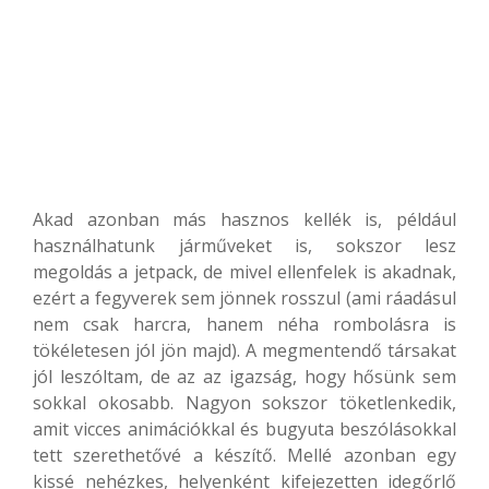
Akad azonban más hasznos kellék is, például
használhatunk járműveket is, sokszor lesz
megoldás a jetpack, de mivel ellenfelek is akadnak,
ezért a fegyverek sem jönnek rosszul (ami ráadásul
nem csak harcra, hanem néha rombolásra is
tökéletesen jól jön majd). A megmentendő társakat
jól leszóltam, de az az igazság, hogy hősünk sem
sokkal okosabb. Nagyon sokszor töketlenkedik,
amit vicces animációkkal és bugyuta beszólásokkal
tett szerethetővé a készítő. Mellé azonban egy
kissé nehézkes, helyenként kifejezetten idegőrlő