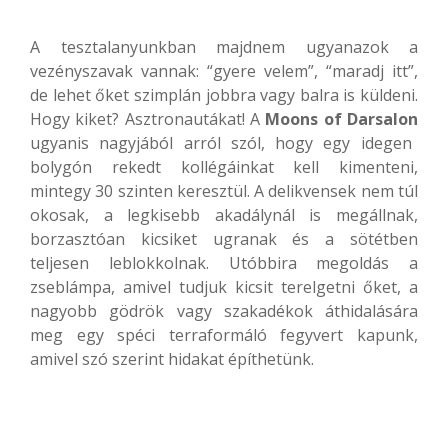
A tesztalanyunkban majdnem ugyanazok a
vezényszavak vannak: “gyere velem”, “maradj itt”,
de lehet őket szimplán jobbra vagy balra is küldeni.
Hogy kiket? Asztronautákat! A
Moons of Darsalon
ugyanis nagyjából arról szól, hogy egy idegen
bolygón rekedt kollégáinkat kell kimenteni,
mintegy 30 szinten keresztül. A delikvensek nem túl
okosak, a legkisebb akadálynál is megállnak,
borzasztóan kicsiket ugranak és a sötétben
teljesen leblokkolnak. Utóbbira megoldás a
zseblámpa, amivel tudjuk kicsit terelgetni őket, a
nagyobb gödrök vagy szakadékok áthidalására
meg egy spéci terraformáló fegyvert kapunk,
amivel szó szerint hidakat építhetünk.