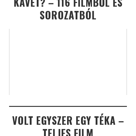
KÁVÉT? – 116 FILMBŐL ÉS
SOROZATBÓL
VOLT EGYSZER EGY TÉKA –
TELJES FILM