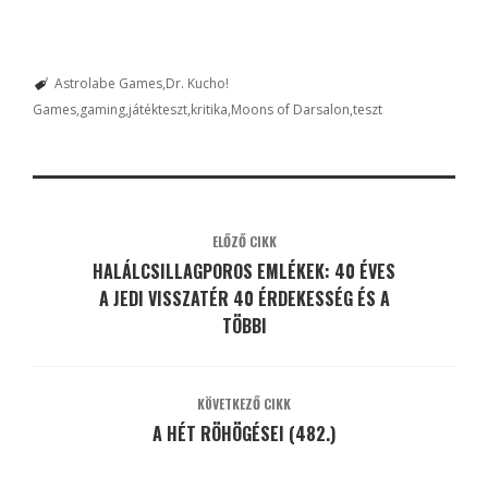
Astrolabe Games
Dr. Kucho!
Games
gaming
játékteszt
kritika
Moons of Darsalon
teszt
ELŐZŐ CIKK
HALÁLCSILLAGPOROS EMLÉKEK: 40 ÉVES
A JEDI VISSZATÉR 40 ÉRDEKESSÉG ÉS A
TÖBBI
KÖVETKEZŐ CIKK
A HÉT RÖHÖGÉSEI (482.)