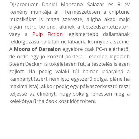
DJ/producer Daniel Manzano Salazar és 8 év
kemény munkája áll. Természetesen a chiptune
muzsikákat is maga szerezte, aligha akad majd
olyan retró bolond, akinek a beszédszintetizátor,
vagy a
Pulp Fiction
legismertebb dallamának
feldolgozása hallatán ne lábadna könnybe a szeme.
A
Moons of Darsalon
egyelőre csak PC-n elérhető,
de ordít egy jó konzol portért – cserébe legalább
Steam Decken is tökéletesen fut, a tesztelés is ezen
zajlott. Ha pedig valaki túl hamar ledarálná a
kampányt (azért nem lesz egyszerű dolga, pláne ha
maximalista), akkor pedig egy pályaszerkesztő teszi
teljessé az élményt, hogy sokáig lehessen még a
kelekótya űrhajósok közt időt tölteni.