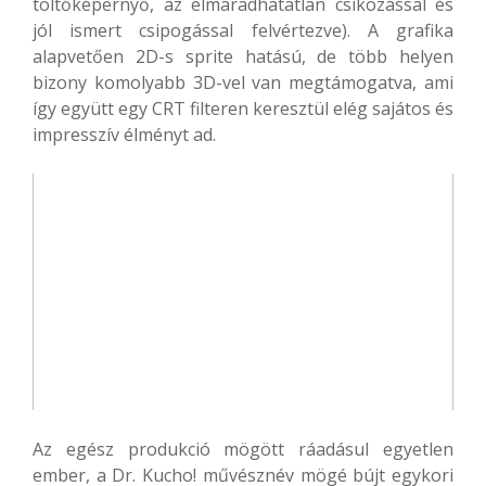
töltőképernyő, az elmaradhatatlan csíkozással és
jól ismert csipogással felvértezve). A grafika
alapvetően 2D-s sprite hatású, de több helyen
bizony komolyabb 3D-vel van megtámogatva, ami
így együtt egy CRT filteren keresztül elég sajátos és
impresszív élményt ad.
Az egész produkció mögött ráadásul egyetlen
ember, a Dr. Kucho! művésznév mögé bújt egykori