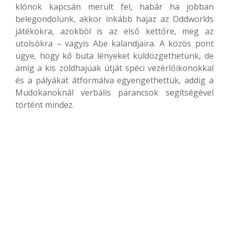
klónok kapcsán merült fel, habár ha jobban
belegondolunk, akkor inkább hajaz az Oddworlds
játékokra, azokból is az első kettőre, meg az
utolsókra – vagyis Abe kalandjaira. A közös pont
ugye, hogy kő buta lényeket küldözgethetünk, de
amíg a kis zöldhajúak útját spéci vezérlőikonokkal
és a pályákat átformálva egyengethettük, addig a
Mudokanoknál verbális parancsok segítségével
történt mindez.