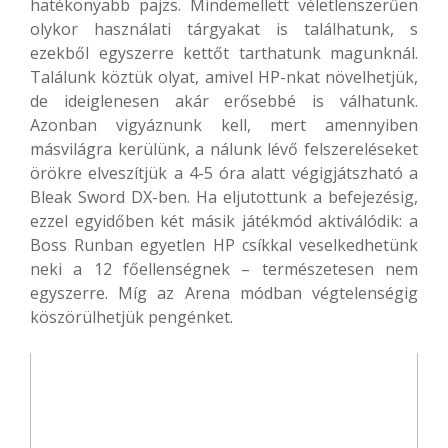
hatékonyabb pajzs. Mindemellett véletlenszerűen
olykor használati tárgyakat is találhatunk, s
ezekből egyszerre kettőt tarthatunk magunknál.
Találunk köztük olyat, amivel HP-nkat növelhetjük,
de ideiglenesen akár erősebbé is válhatunk.
Azonban vigyáznunk kell, mert amennyiben
másvilágra kerülünk, a nálunk lévő felszereléseket
örökre elveszítjük a 4-5 óra alatt végigjátszható a
Bleak Sword DX-ben. Ha eljutottunk a befejezésig,
ezzel egyidőben két másik játékmód aktiválódik: a
Boss Runban egyetlen HP csíkkal veselkedhetünk
neki a 12 főellenségnek – természetesen nem
egyszerre. Míg az Arena módban végtelenségig
köszörülhetjük pengénket.