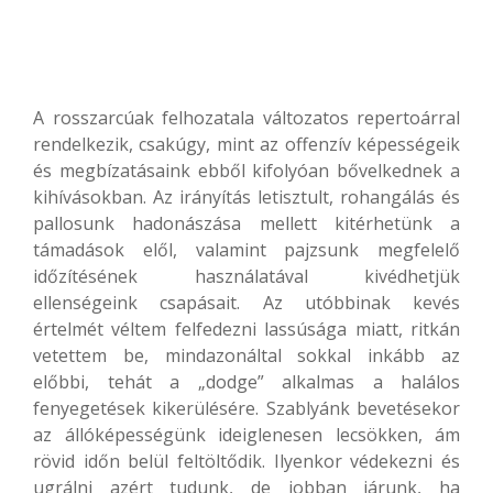
A rosszarcúak felhozatala változatos repertoárral
rendelkezik, csakúgy, mint az offenzív képességeik
és megbízatásaink ebből kifolyóan bővelkednek a
kihívásokban. Az irányítás letisztult, rohangálás és
pallosunk hadonászása mellett kitérhetünk a
támadások elől, valamint pajzsunk megfelelő
időzítésének használatával kivédhetjük
ellenségeink csapásait. Az utóbbinak kevés
értelmét véltem felfedezni lassúsága miatt, ritkán
vetettem be, mindazonáltal sokkal inkább az
előbbi, tehát a „dodge” alkalmas a halálos
fenyegetések kikerülésére. Szablyánk bevetésekor
az állóképességünk ideiglenesen lecsökken, ám
rövid időn belül feltöltődik. Ilyenkor védekezni és
ugrálni azért tudunk, de jobban járunk, ha