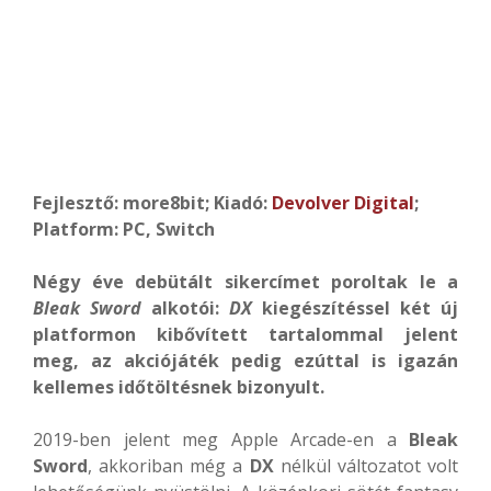
Fejlesztő: more8bit; Kiadó:
Devolver Digital
;
Platform: PC, Switch
Négy éve debütált sikercímet poroltak le a
Bleak Sword
alkotói:
DX
kiegészítéssel két új
platformon kibővített tartalommal jelent
meg, az akciójáték pedig ezúttal is igazán
kellemes időtöltésnek bizonyult.
2019-ben jelent meg Apple Arcade-en a
Bleak
Sword
, akkoriban még a
DX
nélkül változatot volt