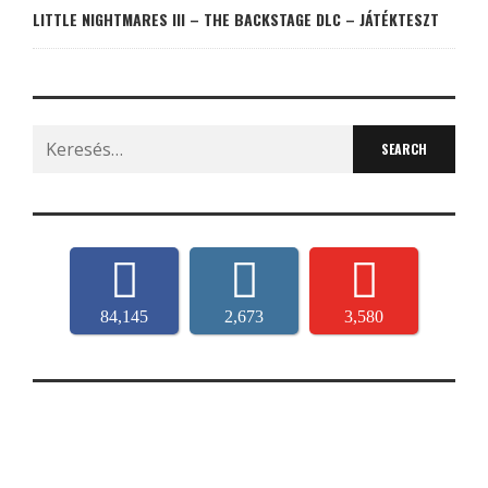
LITTLE NIGHTMARES III – THE BACKSTAGE DLC – JÁTÉKTESZT
Search
for:
84,145
2,673
3,580