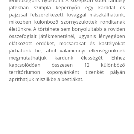
lehetőségünk nyüstölni. A középkori sötét fantasy
játékban szimpla képernyőn egy karddal és
pajzzsal felszerelkezett lovaggal mászkálhatunk,
miközben különböző szörnyszülöttek rondítanak
életünkre. A története sem bonyolultabb a röviden
összefoglalt játékmeneténél, ugyanis lényegében
elátkozott erdőket, mocsarakat és kastélyokat
járhatunk be, ahol valamennyi ellenségünknek
megmutathatjuk kardunk élességét. Ehhez
kapcsolódóan összesen 12 különböző
territóriumon koponyánként tizenkét pályán
apríthatjuk miszlikbe a bestiákat.