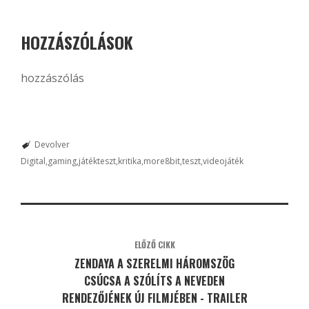
HOZZÁSZÓLÁSOK
hozzászólás
Devolver
Digital
gaming
játékteszt
kritika
more8bit
teszt
videojáték
ELŐZŐ CIKK
ZENDAYA A SZERELMI HÁROMSZÖG
CSÚCSA A SZÓLÍTS A NEVEDEN
RENDEZŐJÉNEK ÚJ FILMJÉBEN - TRAILER