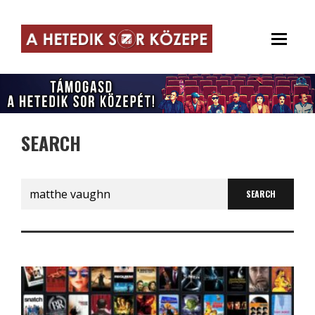
SEARCH
Search
for: