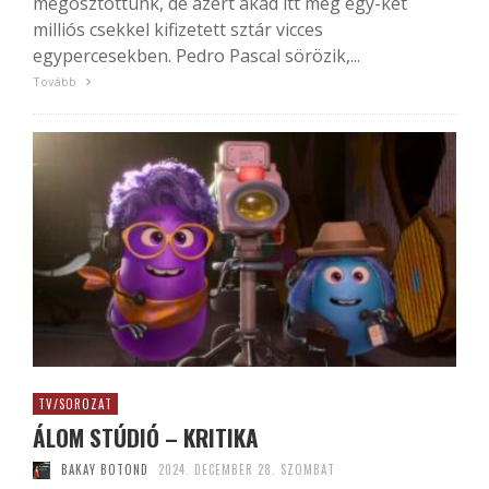
megosztottunk, de azért akad itt még egy-két
milliós csekkel kifizetett sztár vicces
egypercesekben. Pedro Pascal sörözik,...
Tovább
TV/SOROZAT
ÁLOM STÚDIÓ – KRITIKA
BAKAY BOTOND
2024. DECEMBER 28. SZOMBAT