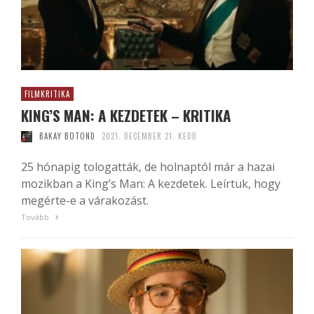
FILMKRITIKA
KING’S MAN: A KEZDETEK – KRITIKA
BAKAY BOTOND
2021. DECEMBER 21. KEDD
25 hónapig tologatták, de holnaptól már a hazai
mozikban a King’s Man: A kezdetek. Leírtuk, hogy
megérte-e a várakozást.
Tovább