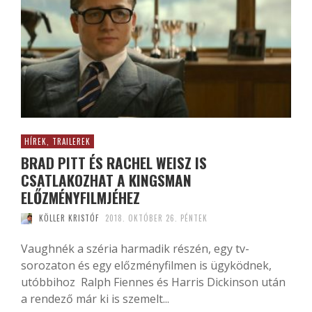
HÍREK, TRAILEREK
BRAD PITT ÉS RACHEL WEISZ IS
CSATLAKOZHAT A KINGSMAN
ELŐZMÉNYFILMJÉHEZ
KÖLLER KRISTÓF
2018. OKTÓBER 26. PÉNTEK
Vaughnék a széria harmadik részén, egy tv-
sorozaton és egy előzményfilmen is ügyködnek,
utóbbihoz Ralph Fiennes és Harris Dickinson után
a rendező már ki is szemelt...