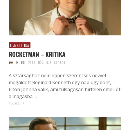
FILMKRITIKA
ROCKETMAN – KRITIKA
HUJBI
2019. JÚNIUS 5. SZERDA
A sztársághoz nem éppen szerencsés névvel
megáldott Reginald Kenneth egy nap úgy dönt,
Elton Johnná válik, ami túlságosan hirtelen emeli őt
a magasba. ...
Tovább