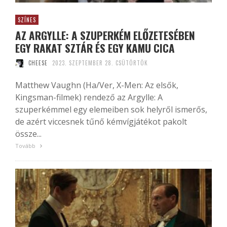
SZÍNES
AZ ARGYLLE: A SZUPERKÉM ELŐZETESÉBEN
EGY RAKAT SZTÁR ÉS EGY KAMU CICA
CHEESE
2023. SZEPTEMBER 28. CSÜTÖRTÖK
Matthew Vaughn (Ha/Ver, X-Men: Az elsők,
Kingsman-filmek) rendező az Argylle: A
szuperkémmel egy elemeiben sok helyről ismerős,
de azért viccesnek tűnő kémvígjátékot pakolt
össze...
Tovább