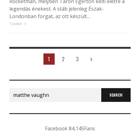
Rocketman, melyben Taron Egerton kelti életre a
legendás énekest. A stáb jelenleg Észak-
Londonban forgat, az ott készült...
Tovább
1
2
3
Search
for:
Facebook
84,145
Fans