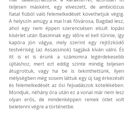
teljesen másként, egy elveszett, de ambiciózus
fiatal fiúból való felemelkedését követhetjük végig.
A helyszín amúgy a mai Irak fővárosa, Bagdad lesz,
ahol egy nem éppen szerencsésen elsült lopási
kísérlet után Basimnak egy időre el kell tűnnie, így
kapóra jön vágya, mely szerint egy rejtőzködő
testvériség (az Assassinok) tagjává kíván válni. És
itt is el is érünk a számomra legérdekesebb
újításhoz, mert ezt eddig szinte mindig teljesen
átugrottuk, vagy ha be is tekinthettünk, ilyen
mélységben még sosem láttuk egy új tag érkezését
és felemelkedését az ősi fejvadászok kötelékében.
Mondjuk, néhány óra után ez a vonal már nem lesz
olyan erős, de mindenképpen remek ötlet volt
beletenni végre a történetbe.