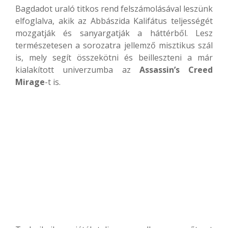
Bagdadot uraló titkos rend felszámolásával leszünk
elfoglalva, akik az Abbászida Kalifátus teljességét
mozgatják és sanyargatják a háttérből. Lesz
természetesen a sorozatra jellemző misztikus szál
is, mely segít összekötni és beilleszteni a már
kialakított univerzumba az
Assassin’s Creed
Mirage
-t is.