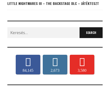
LITTLE NIGHTMARES III – THE BACKSTAGE DLC – JÁTÉKTESZT
Search
for:
84,145
2,673
3,580