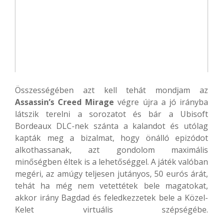
Összességében azt kell tehát mondjam az
Assassin’s Creed Mirage
végre újra a jó irányba
látszik terelni a sorozatot és bár a Ubisoft
Bordeaux DLC-nek szánta a kalandot és utólag
kapták meg a bizalmat, hogy önálló epizódot
alkothassanak, azt gondolom maximális
minőségben éltek is a lehetőséggel. A játék valóban
megéri, az amúgy teljesen jutányos, 50 eurós árát,
tehát ha még nem vetettétek bele magatokat,
akkor irány Bagdad és feledkezzetek bele a Közel-
Kelet virtuális szépségébe.