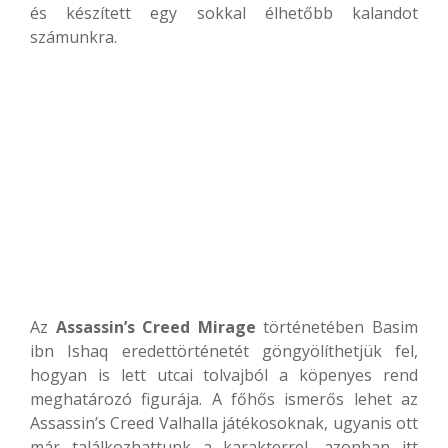
és készített egy sokkal élhetőbb kalandot
számunkra.
Az
Assassin’s Creed Mirage
történetében Basim
ibn Ishaq eredettörténetét göngyölíthetjük fel,
hogyan is lett utcai tolvajból a köpenyes rend
meghatározó figurája. A főhős ismerős lehet az
Assassin’s Creed Valhalla játékosoknak, ugyanis ott
már találkozhattunk a karakterrel, azonban itt