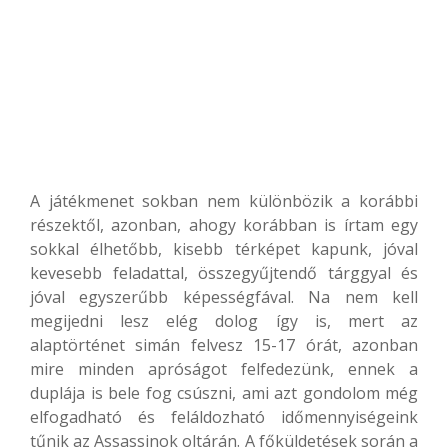
A játékmenet sokban nem különbözik a korábbi
részektől, azonban, ahogy korábban is írtam egy
sokkal élhetőbb, kisebb térképet kapunk, jóval
kevesebb feladattal, összegyűjtendő tárggyal és
jóval egyszerűbb képességfával. Na nem kell
megijedni lesz elég dolog így is, mert az
alaptörténet simán felvesz 15-17 órát, azonban
mire minden apróságot felfedezünk, ennek a
duplája is bele fog csúszni, ami azt gondolom még
elfogadható és feláldozható időmennyiségeink
tűnik az Assassinok oltárán. A főküldetések során a