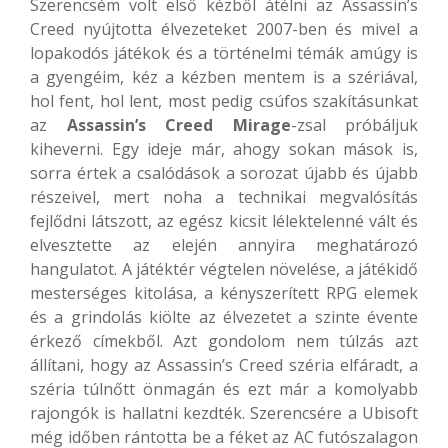
Szerencsém volt első kézből átélni az Assassin’s
Creed nyújtotta élvezeteket 2007-ben és mivel a
lopakodós játékok és a történelmi témák amúgy is
a gyengéim, kéz a kézben mentem is a szériával,
hol fent, hol lent, most pedig csúfos szakításunkat
az
Assassin’s Creed Mirage
-zsal próbáljuk
kiheverni. Egy ideje már, ahogy sokan mások is,
sorra értek a csalódások a sorozat újabb és újabb
részeivel, mert noha a technikai megvalósítás
fejlődni látszott, az egész kicsit lélektelenné vált és
elvesztette az elején annyira meghatározó
hangulatot. A játéktér végtelen növelése, a játékidő
mesterséges kitolása, a kényszerített RPG elemek
és a grindolás kiölte az élvezetet a szinte évente
érkező címekből. Azt gondolom nem túlzás azt
állítani, hogy az Assassin’s Creed széria elfáradt, a
széria túlnőtt önmagán és ezt már a komolyabb
rajongók is hallatni kezdték. Szerencsére a Ubisoft
még időben rántotta be a féket az AC futószalagon