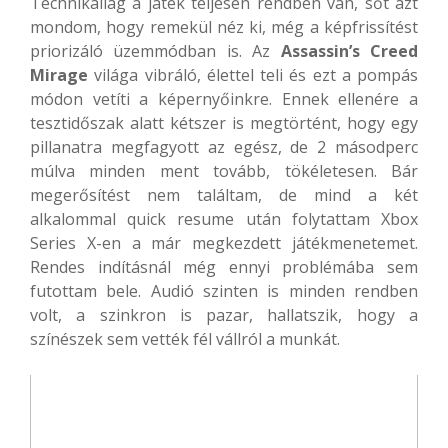
Technikailag a játék teljesen rendben van, sőt azt
mondom, hogy remekül néz ki, még a képfrissítést
priorizáló üzemmódban is. Az
Assassin’s Creed
Mirage
világa vibráló, élettel teli és ezt a pompás
módon vetíti a képernyőinkre. Ennek ellenére a
tesztidőszak alatt kétszer is megtörtént, hogy egy
pillanatra megfagyott az egész, de 2 másodperc
múlva minden ment tovább, tökéletesen. Bár
megerősítést nem találtam, de mind a két
alkalommal quick resume után folytattam Xbox
Series X-en a már megkezdett játékmenetemet.
Rendes indításnál még ennyi problémába sem
futottam bele. Audió szinten is minden rendben
volt, a szinkron is pazar, hallatszik, hogy a
színészek sem vették fél vállról a munkát.