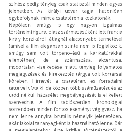
színész pedig tényleg csak statisztál minden egyes
jelenetben. Az királyi udvar tagjai hasonlóan
egybefolynak, mint a csatatéren a közkatonák.
Napóleon amúgy is egy nagyon izgalmas
történelmi figura, olasz származásúként lett francia
király Korzikáról, átlagnál alacsonyabb termetével
(amivel a film elegánsan szinte nem is foglalkozik,
amúgy sem volt törpenövésű a karikatúrákkal
ellentétben), de a származása, akcentusa,
modortalan viselkedése miatt, tényleg folyamatos
megjegyzések és kirekesztés tárgya volt kortársai
körében. Hírnevét a csatatéren, és forradalmi
tetteivel vívta ki, de közben több száműzetést és az
utód nélküli házasélet megbélyegzését is el kellett
szenvednie. A film tablószerűen, kronológiai
sorrendben minden fontos eseményt végigvesz, ha
nem lenne annyira brutális némelyik jelenetében,
akár iskolai tananyagként is használható lenne. Bár
a megjelenésekor érte kritika történészektől a