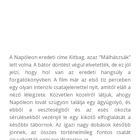
A Napóleon eredeti címe Kitbag, azaz “Málhászsák”
lett volna. A bátor döntést végül elvetették, de ez jól
jelzi, hogy hol van az eredeti hangsúly a
forgatókönyvben. A film már az első tíz perceben
egy olyan intenzív csatajelenettel nyit, amitől eláll a
néző lélegzete. Közvetlen közelről látjuk, ahogy
Napóleon lovát szügyön találja egy ágyúgolyó, és
ebből a veszteségből és az esés okozta
sérülésekből vezényli le egy kikötő elfoglalását a
későbbi tábornok. Az igazi nagy dobások később
jönnek, az összes történelmileg fontos csatát
újraalkották egészen Waterloo-ig.