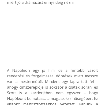
miért jó a drámázást ennyi ideig nézni.
A Napóleon egy jó film, de a fentebb vázolt
rendezési és forgalmazási döntések miatt messze
van a mesterműtől. Mindent egy lapra tett fel –
ahogy címszereplője is sokszor a csaták során, és
Scott is a karrierjében nem egyszer – hogy
Napóleont bemutassa a maga sokszínűségében. Ez
viszont megosztottsághoz vezetett. Kapunk a