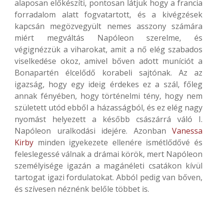
alaposan előkészíti, pontosan látjuk hogy a francia
forradalom alatt fogvatartott, és a kivégzések
kapcsán megözvegyült nemes asszony számára
miért megváltás Napóleon szerelme, és
végignézzük a viharokat, amit a nő elég szabados
viselkedése okoz, amivel bőven adott muníciót a
Bonapartén élcelődő korabeli sajtónak. Az az
igazság, hogy egy ideig érdekes ez a szál, főleg
annak fényében, hogy történelmi tény, hogy nem
született utód ebből a házasságból, és ez elég nagy
nyomást helyezett a később császárrá váló I.
Napóleon uralkodási idejére. Azonban
Vanessa
Kirby
minden igyekezete ellenére ismétlődővé és
feleslegessé válnak a drámai körök, mert Napóleon
személyisége igazán a magánéleti csatákon kívül
tartogat igazi fordulatokat. Abból pedig van bőven,
és szívesen néznénk belőle többet is.