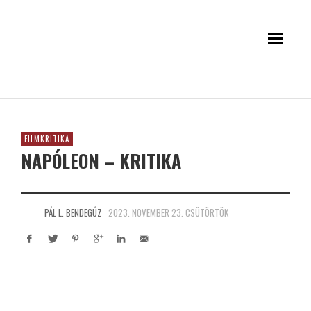
FILMKRITIKA
NAPÓLEON – KRITIKA
PÁL L. BENDEGÚZ
2023. NOVEMBER 23. CSÜTÖRTÖK