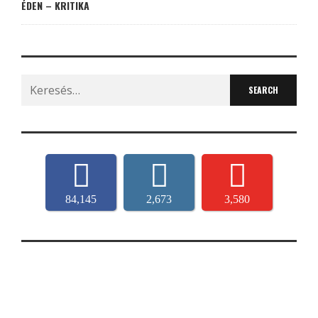
ÉDEN – KRITIKA
Search
for:
84,145
2,673
3,580