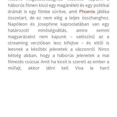
háborús filmen kívül egy magánéleti és egy politikai
drámát is egy filmbe sűrítve, amit
Phoenix
játéka
összetart, de ez nem elég a teljes összhanghoz.
Napóleon és Josephine kapcsolatában van egy
határozott minőségváltás, amire semmi
magyarázatot nem kapunk – valószínű az a
streaming verzióban lesz kifejtve – és ettől is
leesnek a későbbi jelenetek a vászonról. Nincs
kétség abban, hogy a háborús jelenetek a mai
filmezés csúcsai. Amit ha kicsit is szereti az ember a
műfajt, akkor látni kell. Viva la harc!