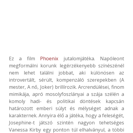
Ez a film
Phoenix
jutalomjátéka. Napóleont
megformálni korunk legérzékenyebb színészénél
nem lehet találni jobbat, aki különösen az
introvertált, sérült, kompenzáló szerepekben (A
mester, A nő, Joker) brillírozik. Arcrendülései, finom
mimikája, apró mosolyfoszlányai a szája szélén a
komoly hadi- és politikai döntések kapcsán
határozott emberi súlyt és mélységet adnak a
karakternek. Annyira élő a játéka, hogy a feleségét,
Josephine-t játszó szintén nagyon tehetséges
Vanessa Kirby egy ponton túl elhalványul, a többi