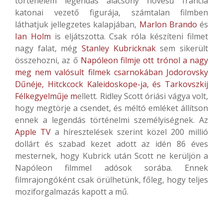
történelem legendás alacsony növésű francia
katonai vezető figurája, számtalan filmben
láthatjuk jellegzetes kalapjában,
Marlon Brando
és
Ian Holm
is eljátszotta. Csak róla készíteni filmet
nagy falat, még
Stanley Kubricknak
sem sikerült
összehozni, az ő
Napóleon filmje ott trónol a nagy
meg nem valósult filmek csarnokában Jodorovsky
Dűnéje, Hitckcock Kaleidoskope-ja, és Tarkovszkij
Félkegyelműje m
ellett. Ridley Scott óriási vágya volt,
hogy megtörje a csendet, és méltó emléket állítson
ennek a legendás történelmi személyiségnek. Az
Apple TV
a híresztelések szerint közel 200 millió
dollárt és szabad kezet adott az idén 86 éves
mesternek, hogy Kubrick után Scott ne kerüljön a
Napóleon filmmel adósok sorába. Ennek
filmrajongóként csak örülhetünk, főleg, hogy teljes
moziforgalmazás kapott a mű.