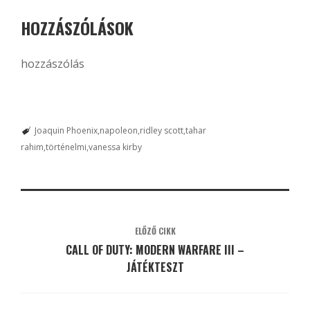
HOZZÁSZÓLÁSOK
hozzászólás
Joaquin Phoenix
napoleon
ridley scott
tahar
rahim
történelmi
vanessa kirby
ELŐZŐ CIKK
CALL OF DUTY: MODERN WARFARE III –
JÁTÉKTESZT