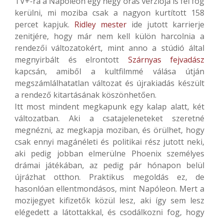
TV+-ra a Napóleon egy négy órás verziója is fel fog
kerülni, mi moziba csak a nagyon kurtított 158
percet kapjuk.
Ridley mester
ide jutott karrierje
zenitjére, hogy már nem kell külön harcolnia a
rendezői változatokért, mint anno a stúdió által
megnyirbált és elrontott
Szárnyas fejvadász
kapcsán, amiből a kultfilmmé válása útján
megszámlálhatatlan változat és újrakiadás készült
a rendező kitartásának köszönhetően.
Itt most mindent megkapunk egy kalap alatt, két
változatban. Aki a csatajeleneteket szeretné
megnézni, az megkapja moziban, és örülhet, hogy
csak ennyi magánéleti és politikai rész jutott neki,
aki pedig jobban elmerülne Phoenix személyes
drámai játékában, az pedig pár hónapon belül
újrázhat otthon. Praktikus megoldás ez, de
hasonlóan ellentmondásos, mint Napóleon. Mert a
mozijegyet kifizetők közül lesz, aki így sem lesz
elégedett a látottakkal, és csodálkozni fog, hogy