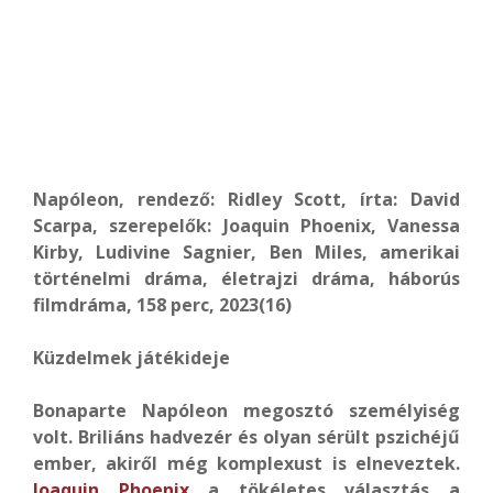
Napóleon, rendező: Ridley Scott, írta: David
Scarpa, szerepelők: Joaquin Phoenix, Vanessa
Kirby, Ludivine Sagnier, Ben Miles,
amerikai
történelmi dráma, életrajzi dráma, háborús
filmdráma, 158 perc, 2023
(16)
Küzdelmek játékideje
Bonaparte Napóleon megosztó személyiség
volt. Briliáns hadvezér és olyan sérült pszichéjű
ember, akiről még komplexust is elneveztek.
Joaquin Phoenix
a tökéletes választás a