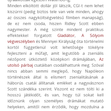
Minden elköltött dollár jól látszik, CGI-t nem lehet
kiszúrni (pedig biztos tele van vele minden, ahogy
az összes nagyköltségvetésű filmben manapság),
de ez nem csoda, hiszen Ridley Scott ebben
nagymester. A még szinte mindent praktikus
effektekkel forgatott
Gladiátor
,
A Sólyom
végveszélyben
és Mennyei Királyság óta történelmi
kortól függetlenül volt lehetősége tökélyre
fejleszteni a műfajt, amit legutóbb a zseniális
nézőpont ütköztető középkori drámájában,
Az
utolsó párbaj
csatáiban csodálhattunk meg. Szóval
nincs abban semmi meglepő, hogy Napóleon
történészek által is elismert zsenialitásának a
háborús csatái állítanak emléket a nagyvásznon
Scott szándéka szerint. Viszont ez nem tölti ki a
hosszú játékidőt, és van, hogy túl sokat kell
időznünk olyan személyes drámákat mutató
helyeken, amitől nem érződik, hogy mozdulna a