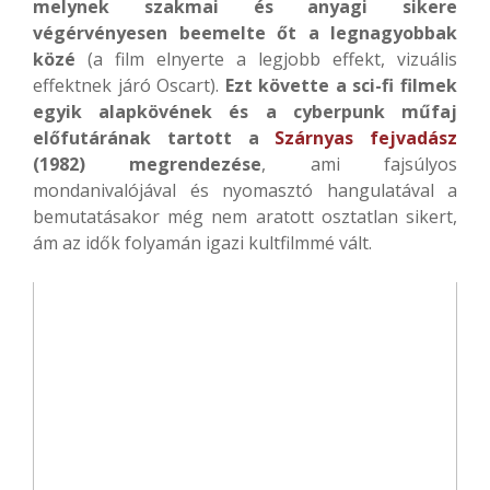
melynek szakmai és anyagi sikere
végérvényesen beemelte őt a legnagyobbak
közé
(a film elnyerte a legjobb effekt, vizuális
effektnek járó Oscart).
Ezt követte a sci-fi filmek
egyik alapkövének és a cyberpunk műfaj
előfutárának tartott a
Szárnyas fejvadász
(1982) megrendezése
, ami fajsúlyos
mondanivalójával és nyomasztó hangulatával a
bemutatásakor még nem aratott osztatlan sikert,
ám az idők folyamán igazi kultfilmmé vált.