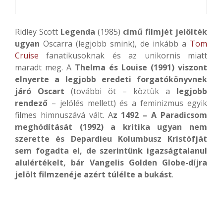
Ridley Scott
Legenda
(1985)
című filmjét jelölték
ugyan
Oscarra (legjobb smink), de inkább a
Tom
Cruise
fanatikusoknak és az unikornis miatt
maradt meg. A
Thelma és Louise (1991) viszont
elnyerte a legjobb eredeti forgatókönyvnek
járó Oscart
(további öt – köztük a
legjobb
rendező
– jelölés mellett) és a feminizmus egyik
filmes himnuszává vált. A
z 1492 – A Paradicsom
meghódítását (1992) a kritika ugyan nem
szerette és Depardieu Kolumbusz Kristófját
sem fogadta el, de szerintünk igazságtalanul
alulértékelt, bár Vangelis Golden Globe-díjra
jelölt filmzenéje azért túlélte a bukást
.