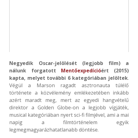
Negyedik Oscar-jelölését (legjobb film) a
nálunk forgatott
Mentőexpedíció
ért (2015)
kapta, melyet további 6 kategóriában jelöltek
.
Végül a Marson ragadt asztronauta túlélő
története a közvélemény emlékezetében inkább
azért maradt meg, mert az egyedi hangvételű
direktor a Golden Globe-on a legjobb vígjáték,
musical kategóriában nyert sci-fi filmjével, ami a mai
napig a filmtörténelem egyik
legmegmagyarázhatatlanabb döntése.