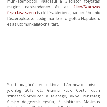
munkatempóból. Ráadásul a Gladiátor folytatás
megint napirendenen és az
Alien/Szárnyas
fejvadász széria
is előkészületben. Joaquin Phoenix
főszereplésével pedig már le is forgott a Napoleon,
ez az utómunkálatoknál tart.
Scott magánéletét tekintve háromszor nősült,
jelenleg 2015 óta Gianna Fació Costa Rica-i
színésznő-producer a felesége, akivel rengeteg
filmjén dolgoztak együtt, ő alakította Maximus