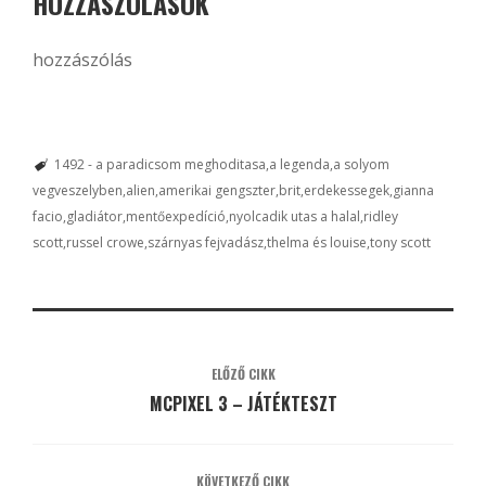
HOZZÁSZÓLÁSOK
hozzászólás
1492 - a paradicsom meghoditasa
a legenda
a solyom
vegveszelyben
alien
amerikai gengszter
brit
erdekessegek
gianna
facio
gladiátor
mentőexpedíció
nyolcadik utas a halal
ridley
scott
russel crowe
szárnyas fejvadász
thelma és louise
tony scott
ELŐZŐ CIKK
MCPIXEL 3 – JÁTÉKTESZT
KÖVETKEZŐ CIKK