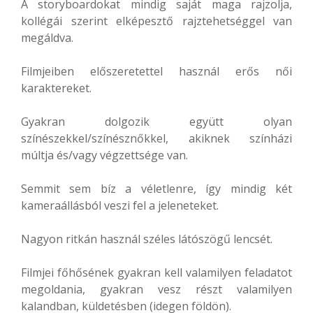
A storyboardokat mindig saját maga rajzolja,
kollégái szerint elképesztő rajztehetséggel van
megáldva.
Filmjeiben előszeretettel használ erős női
karaktereket.
Gyakran dolgozik együtt olyan
színészekkel/színésznőkkel, akiknek színházi
múltja és/vagy végzettsége van.
Semmit sem bíz a véletlenre, így mindig két
kameraállásból veszi fel a jeleneteket.
Nagyon ritkán használ széles látószögű lencsét.
Filmjei főhősének gyakran kell valamilyen feladatot
megoldania, gyakran vesz részt valamilyen
kalandban, küldetésben (idegen földön).