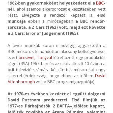
1962-ben gyakornokként helyezkedett el a
BBC
-
nél
, ahol számos sikersorozat elkészítésében vett
részt. Elvégezte a rendezői képzést is,
első
munkája
ebben a minőségében
a BBC rendőr-
sorozata, a Z Cars (1962) volt, majd ezt követte
a Z Cars: Error of Judgement (1965)
.
A tévés munkák során mindvégig aggasztotta a
BBC műsorok kimondottan alacsony költségvetése,
ezért
öccsével, Tonyval
létrehozott egy produkciós
céget (RSA) 1967-ben és az elkövetkező 10 évben a
brit televízió számára készítettek műsorokat nagy
sikerrel (érdekesség, hogy ebben az időben
David
Attenborough
volt a BBC programigazgatója).
Az 1970-es években kezdett el együtt dolgozni
David Puttnam producerrel. Első filmjük az
1977-es Párbajhősök 2 BAFTA–jelölést kapott,
jelölték továbbá az Arany Pálmára, valamint