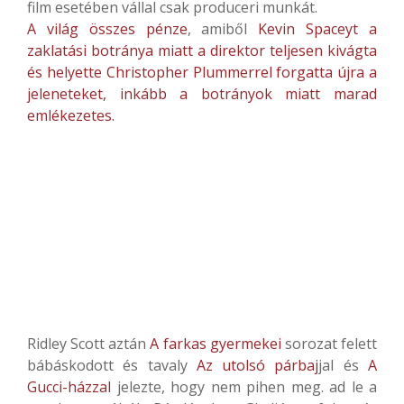
film esetében vállal csak produceri munkát.
A világ összes pénze
, amiből
Kevin Spaceyt a
zaklatási botránya miatt a direktor teljesen kivágta
és helyette Christopher Plummerrel forgatta újra a
jeleneteket, inkább a botrányok miatt marad
emlékezetes.
Ridley Scott aztán
A farkas gyermekei
sorozat felett
bábáskodott és tavaly
Az utolsó párbaj
jal és
A
Gucci-házzal
jelezte, hogy nem pihen meg. ad le a