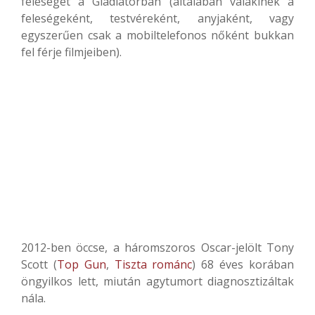
feleségét a Gladiátorban (általában valakinek a
feleségeként, testvéreként, anyjaként, vagy
egyszerűen csak a mobiltelefonos nőként bukkan
fel férje filmjeiben).
2012-ben öccse, a háromszoros Oscar-jelölt Tony
Scott (
Top Gun
,
Tiszta románc
) 68 éves korában
öngyilkos lett, miután agytumort diagnosztizáltak
nála.