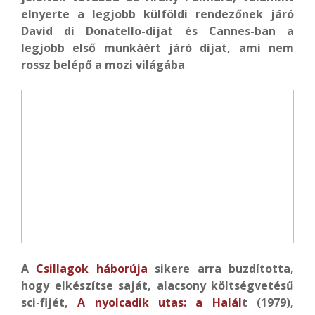
elnyerte a legjobb külföldi rendezőnek járó
David di Donatello-díjat és Cannes-ban a
legjobb első munkáért járó díjat, ami nem
rossz belépő a mozi világába
.
A
Csillagok háborúja
sikere arra buzdította,
hogy elkészítse saját, alacsony költségvetésű
sci-fijét,
A nyolcadik utas: a Halál
t (1979),