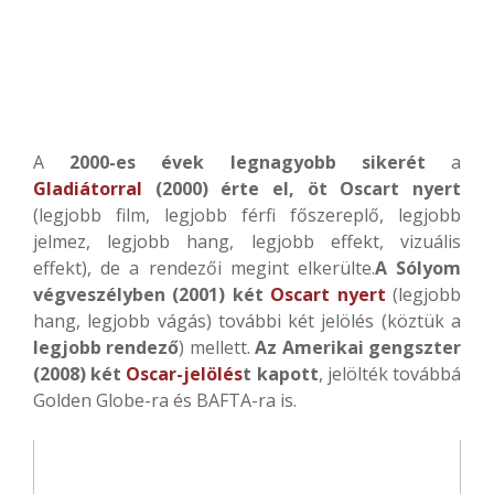
A
2000-es évek legnagyobb sikerét
a
Gladiátorral
(2000) érte el, öt Oscart nyert
(legjobb film, legjobb férfi főszereplő, legjobb
jelmez, legjobb hang, legjobb effekt, vizuális
effekt), de a rendezői megint elkerülte.
A Sólyom
végveszélyben (2001) két
Oscart nyert
(legjobb
hang, legjobb vágás) további két jelölés (köztük a
legjobb rendező
) mellett.
Az Amerikai gengszter
(2008) két
Oscar-jelölés
t kapott
, jelölték továbbá
Golden Globe-ra és BAFTA-ra is.