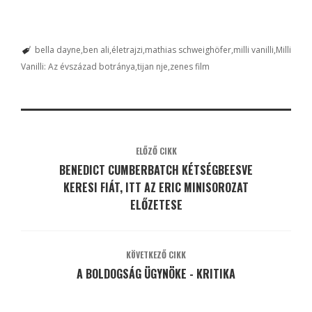
bella dayne
ben ali
életrajzi
mathias schweighöfer
milli vanilli
Milli
Vanilli: Az évszázad botránya
tijan nje
zenes film
ELŐZŐ CIKK
BENEDICT CUMBERBATCH KÉTSÉGBEESVE
KERESI FIÁT, ITT AZ ERIC MINISOROZAT
ELŐZETESE
KÖVETKEZŐ CIKK
A BOLDOGSÁG ÜGYNÖKE - KRITIKA