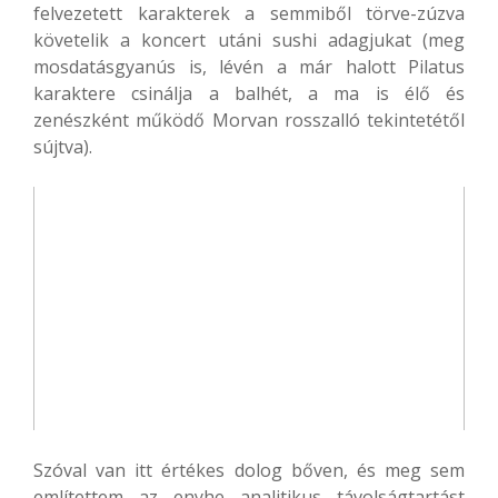
felvezetett karakterek a semmiből törve-zúzva
követelik a koncert utáni sushi adagjukat (meg
mosdatásgyanús is, lévén a már halott Pilatus
karaktere csinálja a balhét, a ma is élő és
zenészként működő Morvan rosszalló tekintetétől
sújtva).
Szóval van itt értékes dolog bőven, és meg sem
említettem az enyhe analitikus távolságtartást