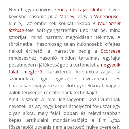
Nem-hagyományos
zenés életrajzi filmhez
híven
kevésbé hasonlít pl. a
Marley
, vagy a
Winehouse
-
filmre, az embernek sokkal inkább
A
Wall Street
farkasa
-féle soft-gengszterfilm ugorhat be, mind
sztoriját, mind narratív megoldásait tekintve. A
történetbeli hasonlóság talán különösebb kifejtés
nélkül érthető, a narratíva pedig a
Scorsese
rendezéshez hasonló módon tartalmaz egyfajta
posztmodern játékosságot: a történetet
a negyedik
falat megtörő
karakterek kontextualizálják a
számunkra, így egyszerre élvezetesen és
hatásosan magyarázva el Rob gyerekkorát, vagy a
dalok tényleges rögzítésének technikáját.
Amit viszont a film legnagyobb pozitívumának
nevezek, az az, hogy képes áthelyezni fókuszát egy
olyan síkra, mely felől jobban és relevánsabban
képes artikulálni mondanivalóját: a film
igazi
főszereplői ugyanis nem a pattogó hülye gyerekek,