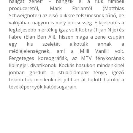
hallgat zenét” – hangzik el a fiúk filmbeli
producerétől, Mark Fariantől (Matthias
Schweighöfer) az első blikkre felszínesnek tűnő, de
valójában nagyon is mély bölcsesség. E kijelentés a
legteljesebb mértékig igaz volt Robra (Tijan Nije) és
Fabre (Elan Ben Ali), hiszen maga a zene csupán
egy kis szeletét alkották annak a
médiajelenségnek, ami a Milli Vanilli volt.
Fergeteges koreográfiák, az MTV fénykorának
liblingjei, divatikonok. Kockás hasukon mindenkinél
jobban gördült a stúdiólámpák fénye, igéző
tekintetük mindenkinél jobban át tudott hatolni a
tévéképernyők katódsugarain.