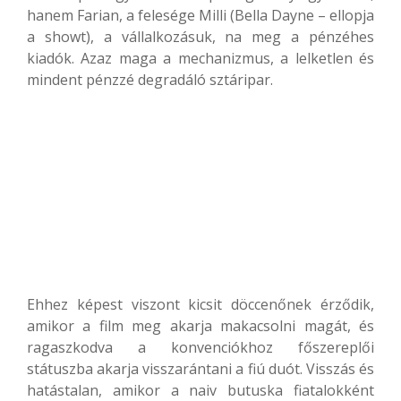
hanem Farian, a felesége Milli (Bella Dayne – ellopja
a showt), a vállalkozásuk, na meg a pénzéhes
kiadók. Azaz maga a mechanizmus, a lelketlen és
mindent pénzzé degradáló sztáripar.
Ehhez képest viszont kicsit döccenőnek érződik,
amikor a film meg akarja makacsolni magát, és
ragaszkodva a konvenciókhoz főszereplői
státuszba akarja visszarántani a fiú duót. Visszás és
hatástalan, amikor a naiv butuska fiatalokként