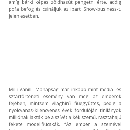
amíg bárki képes zöldhasút pengetni érte, addig
pofa befog és csináljuk az ipart. Show-business-t,
jelen esetben.
Milli Vanilli. Manapság már inkább mint média- és
sztártörténeti esemény van meg az emberek
fejében, mintsem világhírű fiúegyüttes, pedig a
nyolcvanas-kilencvenes évek fordulóján tinilányok
milliónak lakták be a szívét a kék szemű, rasztahajú
fekete modellfiúcskák. “Az ember a szemével