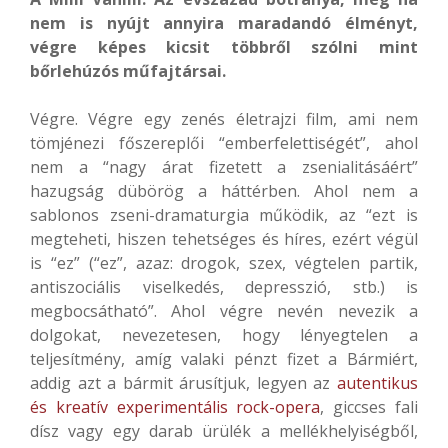
nem is nyújt annyira maradandó élményt,
végre képes kicsit többről szólni mint
bőrlehúzós műfajtársai.
Végre. Végre egy zenés életrajzi film, ami nem
tömjénezi főszereplői “emberfelettiségét”, ahol
nem a “nagy árat fizetett a zsenialitásáért”
hazugság dübörög a háttérben. Ahol nem a
sablonos zseni-dramaturgia működik, az “ezt is
megteheti, hiszen tehetséges és híres, ezért végül
is “ez” (“ez”, azaz: drogok, szex, végtelen partik,
antiszociális viselkedés, depresszió, stb.) is
megbocsátható”. Ahol végre nevén nevezik a
dolgokat, nevezetesen, hogy lényegtelen a
teljesítmény, amíg valaki pénzt fizet a Bármiért,
addig azt a bármit árusítjuk, legyen az
autentikus
és kreatív experimentális rock-opera
, giccses fali
dísz vagy egy darab ürülék a mellékhelyiségből,