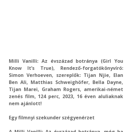
Milli Vanilli: Az évszázad botránya (Girl You
Know It’s True), Rendező-forgatókönyvíró:
Simon Verhoeven, szereplők: Tijan Njie, Elan
Ben Ali, Matthias Schweighöfer, Bella Dayne,
Tijan Marei, Graham Rogers, amerikai-német
zenés film, 124 perc, 2023, 16 éven aluliaknak
nem ajánlott!
Egy filmnyi szekunder szégyenérzet
A Milli Vanilli: Az évszázad botránya, még ha