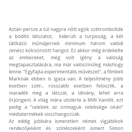
Aztán persze a túl nagyra nőtt egók szétrombolták
a bódító látszatot, kiderült a turpisság, a két
tátikázó műmájernek minimum három valódi
zenész kölcsönzött hangot. Ez akkor még érdekelte
az embereket, még volt igény a valóság
megtapasztalására, ma már valószínűleg máshogy
lenne. “Egyfajta experimentális művészet”, a filmbeli
Marknak ebben is igaza van. A teljesítmény jobb
esetben szét-, rosszabb esetben feloszlik, a
maradék meg a látszat, a látvány, lehet arra
őrjöngeni. A világ mára utolérte a Milli Vanillit, ezt
pedig a “celebek az önmaguk celebsége okán”
médiatermékek visszhangozzák.
Az eddig jobbára ismeretlen német vígjátékok
rendezőjeként és színészeként ismert Simon