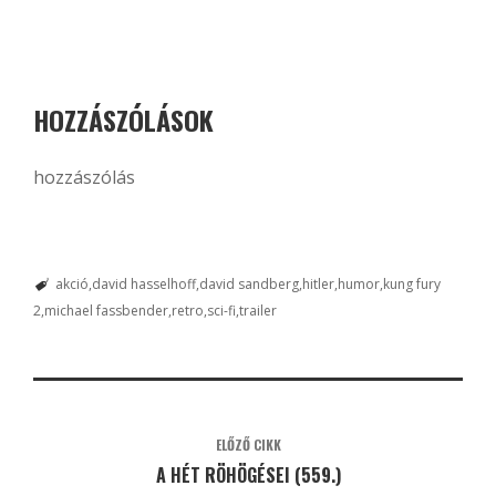
HOZZÁSZÓLÁSOK
hozzászólás
akció
david hasselhoff
david sandberg
hitler
humor
kung fury
2
michael fassbender
retro
sci-fi
trailer
ELŐZŐ CIKK
A HÉT RÖHÖGÉSEI (559.)