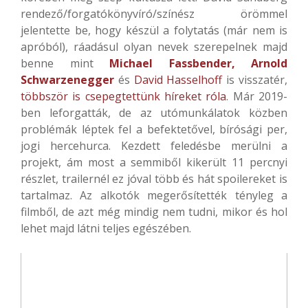
rendező/forgatókönyvíró/színész örömmel
jelentette be, hogy készül a folytatás (már nem is
apróból), ráadásul olyan nevek szerepelnek majd
benne mint
Michael Fassbender, Arnold
Schwarzenegger
és
David Hasselhoff
is visszatér,
többször is csepegtettünk híreket róla
. Már 2019-
ben leforgatták, de az utómunkálatok közben
problémák léptek fel a befektetővel, bírósági per,
jogi hercehurca. Kezdett feledésbe merülni a
projekt, ám most a semmiből kikerült 11 percnyi
részlet, trailernél ez jóval több és hát spoilereket is
tartalmaz. Az alkotók megerősítették tényleg a
filmből, de azt még mindig nem tudni, mikor és hol
lehet majd látni teljes egészében.