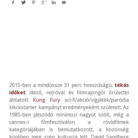
2015-ben a mindössze 31 perc hosszúságú,
tékás
időket
idéző, retróval és filmrajongói őrülettel
átitatott
Kung Fury
sci-fi/akció/vígjáték/paródia
kikckstarter kampányt eredményeként született. Az
1985-ben játszódó minimozi nagyot szólt, még a
cannes-i filmfesztiválon a rövidfilmek
kategóriájában is bemutatkozott, a közönség
körében meg szép kultusza lett.
David Sandberg