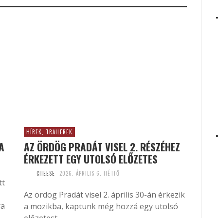
HÍREK, TRAILEREK
A
AZ ÖRDÖG PRADÁT VISEL 2. RÉSZÉHEZ
ÉRKEZETT EGY UTOLSÓ ELŐZETES
CHEESE
2026. ÁPRILIS 6. HÉTFŐ
tt
Az ördög Pradát visel 2. április 30-án érkezik
ra
a mozikba, kaptunk még hozzá egy utolsó