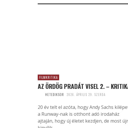
FILMKRITIKA
AZ ÖRDÖG PRADÁT VISEL 2. – KRITIK
HETEDIKSOR
2026. ÁPRILIS 29. SZERDA
20 év telt el azóta, hogy Andy Sachs kilépe
a Runway-nak is otthont adó irodaház
ajtaján, hogy új életet kezdjen, de most új
kinyílik...