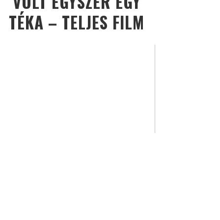
VOLT EGYSZER EGY
TÉKA – TELJES FILM