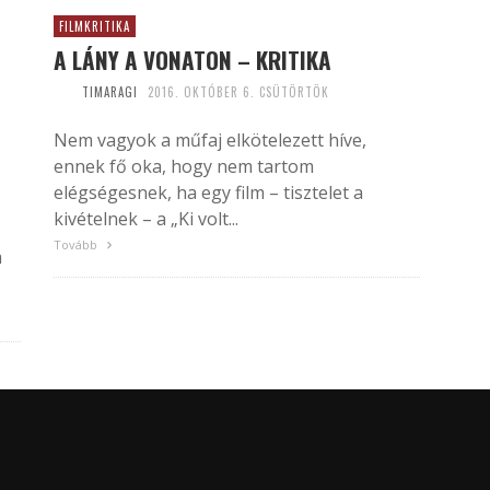
FILMKRITIKA
A LÁNY A VONATON – KRITIKA
TIMARAGI
2016. OKTÓBER 6. CSÜTÖRTÖK
Nem vagyok a műfaj elkötelezett híve,
ennek fő oka, hogy nem tartom
elégségesnek, ha egy film – tisztelet a
kivételnek – a „Ki volt...
Tovább
m