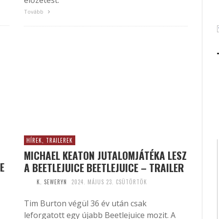
előzetest.
Tovább
HÍREK, TRAILEREK
MICHAEL KEATON JUTALOMJÁTÉKA LESZ
E
A BEETLEJUICE BEETLEJUICE – TRAILER
K. SEWERYN
2024. MÁJUS 23. CSÜTÖRTÖK
Tim Burton végül 36 év után csak
leforgatott egy újabb Beetlejuice mozit. A