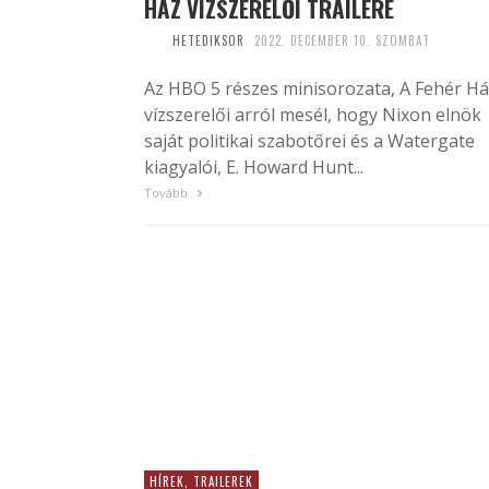
HÁZ VÍZSZERELŐI TRAILERE
HETEDIKSOR
2022. DECEMBER 10. SZOMBAT
Az HBO 5 részes minisorozata, A Fehér H
vízszerelői arról mesél, hogy Nixon elnök
saját politikai szabotőrei és a Watergate
kiagyalói, E. Howard Hunt...
Tovább
HÍREK, TRAILEREK