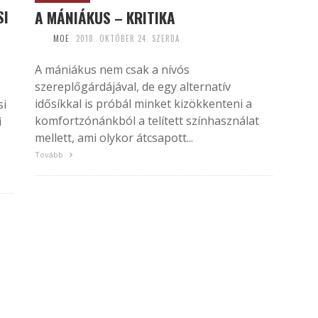
SI
A MÁNIÁKUS – KRITIKA
MOE
2018. OKTÓBER 24. SZERDA
A mániákus nem csak a nívós
szereplőgárdájával, de egy alternatív
idősíkkal is próbál minket kizökkenteni a
si
komfortzónánkból a telített színhasználat
i
mellett, ami olykor átcsapott...
,
Tovább