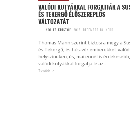
VALÓDI KUTYÁKKAL FORGATJÁK A SU
ÉS TEKERGŐ ÉLŐSZEREPLŐS
VÁLTOZATÁT
KÖLLER KRISTÓF
2018. DECEMBER 18. KEDD
Thomas Mann szerint biztosra megy a Su
és Tekergő, és hús-vér emberekkel, valód
helyszíneken, és, mai ennél is érdekesebb
valódi kutyákkal forgatja le az...
Tovább