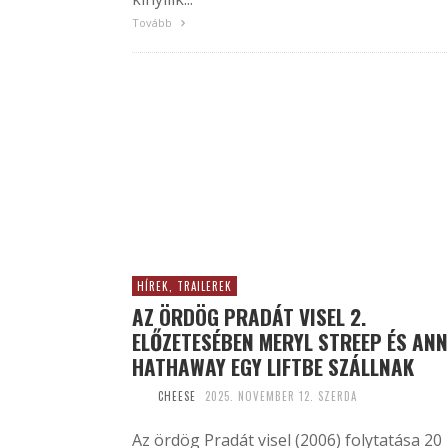
Tovább
HÍREK, TRAILEREK
AZ ÖRDÖG PRADÁT VISEL 2.
ELŐZETESÉBEN MERYL STREEP ÉS ANN
HATHAWAY EGY LIFTBE SZÁLLNAK
CHEESE
2025. NOVEMBER 12. SZERDA
Az ördög Pradát visel (2006) folytatása 20