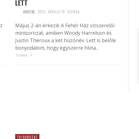
LETT
CHEESE
2023. ÁPRILIS 19. SZERDA
áz
Május 2-án érkezik A Fehér Ház vízszerelői
minisorozat, amiben Woody Harrelson és
Justin Theroux a két húzónév. Lett is belőle
bonyodalom, hogy egyszerre hívta...
Tovább
TV/SOROZAT