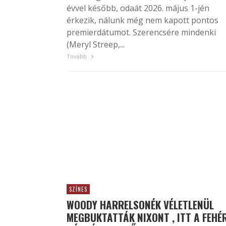
évvel később, odaát 2026. május 1-jén
érkezik, nálunk még nem kapott pontos
premierdátumot. Szerencsére mindenki
(Meryl Streep,...
Tovább
SZÍNES
WOODY HARRELSONÉK VÉLETLENÜL
MEGBUKTATTÁK NIXONT , ITT A FEHÉ