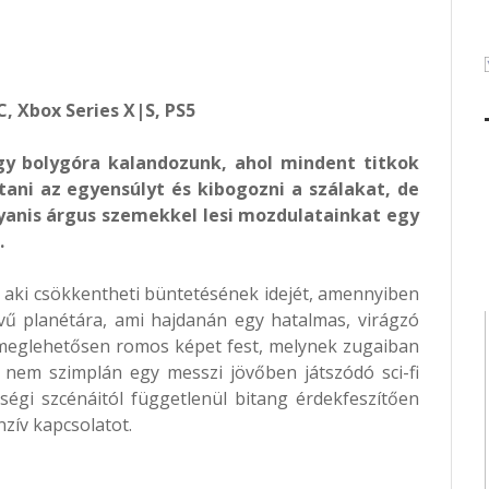
C, Xbox Series X|S, PS5
y bolygóra kalandozunk, ahol mindent titkok
ítani az egyensúlyt és kibogozni a szálakat, de
yanis árgus szemekkel lesi mozdulatainkat egy
.
k, aki csökkentheti büntetésének idejét, amennyiben
vű planétára, ami hajdanán egy hatalmas, virágzó
 meglehetősen romos képet fest, melynek zugaiban
nem szimplán egy messzi jövőben játszódó sci-fi
égi szcénáitól függetlenül bitang érdekfeszítően
nzív kapcsolatot.