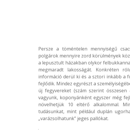
Persze a töméntelen mennyiségű csacs
polgárok mennyire zord körülmények között
a lepusztult házakban olykor felbukkannak
megmaradt lakosságát. Konkréten ról
információ derül ki és a sztori inkább a
fejlődik. Mindez egyrészt a személyiségé
új fegyvereket (szám szerint összesen
vagyunk, koponyánként egyszer még fejles
növelhetjük 10 eltérő alkalommal. Mi
tudásunkat, mint például duplán ugorha
„varázsolhatunk” jeges pallókat.