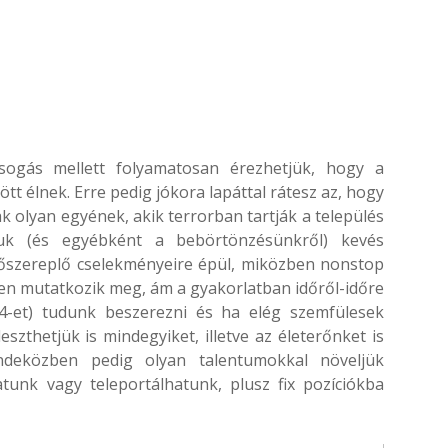
ogás mellett folyamatosan érezhetjük, hogy a
 élnek. Erre pedig jókora lapáttal rátesz az, hogy
 olyan egyének, akik terrorban tartják a település
uk (és egyébként a bebörtönzésünkről) kevés
 főszereplő cselekményeire épül, miközben nonstop
ben mutatkozik meg, ám a gyakorlatban időről-időre
 4-et) tudunk beszerezni és ha elég szemfülesek
zthetjük is mindegyiket, illetve az életerőnket is
ndeközben pedig olyan talentumokkal növeljük
tunk vagy teleportálhatunk, plusz fix pozíciókba