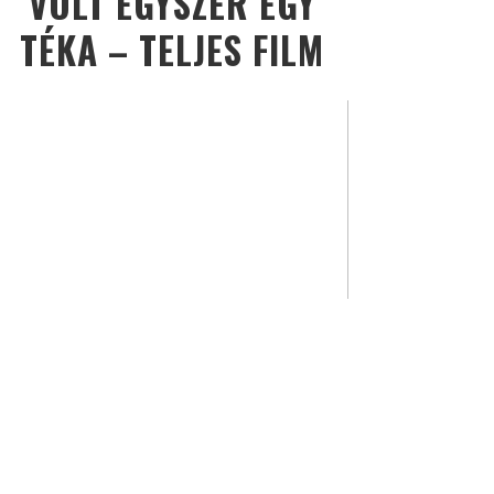
VOLT EGYSZER EGY
TÉKA – TELJES FILM