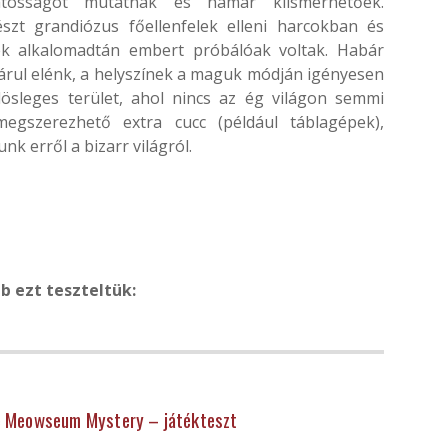
atosságot mutatnak és hamar kiismerhetőek.
t grandiózus főellenfelek elleni harcokban és
ek alkalomadtán embert próbálóak voltak. Habár
tárul elénk, a helyszínek a maguk módján igényesen
lösleges terület, ahol nincs az ég világon semmi
egszerezhető extra cucc (például táblagépek),
 erről a bizarr világról.
b ezt teszteltük:
he Meowseum Mystery – játékteszt