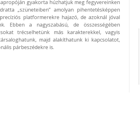
ás apropóján gyakorta húzhatjuk meg fegyvereinken
adratta „szüneteiben” amolyan pihentetésképpen
recíziós platformerekre hajazó, de azoknál jóval
tünk. Ebben a nagyszabású, de összességében
 sokat trécselhetünk más karakterekkel, vagyis
ársaloghatunk, majd alakíthatunk ki kapcsolatot,
nális párbeszédekre is.