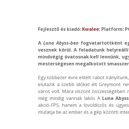
Fejlesztő és kiadó:
Kwalee
; Platform: P
A
Luna Abyss-ben
fogvatartottként eg
vesznek körül. A feladatunk helyreáll
mindvégig óvatosnak kell lennünk, ug
mesterségesen megalkotott smasszer
Egy többezer évre elitélt rabot irányítun
elutazik a szebb időket élt Greymont ne
város volt. Mára viszont összességében
még mindig vannak lakói. A
Luna Abyss
akció-FPS, hanem a lövöldözős és ügyess
mutatja be az ember és a gép közötti inte