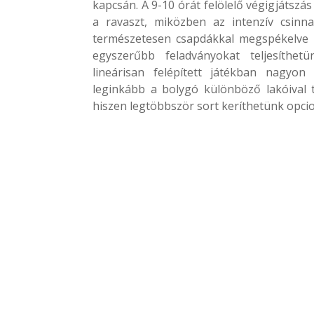
kapcsán. A 9-10 órát felölelő végigjátsz
a ravaszt, miközben az intenzív csinn
természetesen csapdákkal megspékelve p
egyszerűbb feladványokat teljesíthe
lineárisan felépített játékban nagyon
leginkább a bolygó különböző lakóival t
hiszen legtöbbször sort keríthetünk opcio