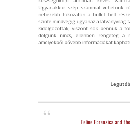
készségükből adódóan kevés változ
Ugyanakkor szép számmal vehetünk rész
nehezebb fokozaton a bullet hell rész
szinte mindvégig ugyanaz a látványvilág 
kidolgozottak, viszont sok bennük a fö
dolgunk nincs, ellenben rengeteg a m
amelyekből bővebb információkat kaphatunk
Legutób
Feline Forensics and t