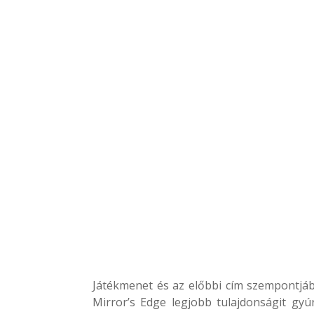
Játékmenet és az előbbi cím szempontjábó
Mirror’s Edge legjobb tulajdonságit gy