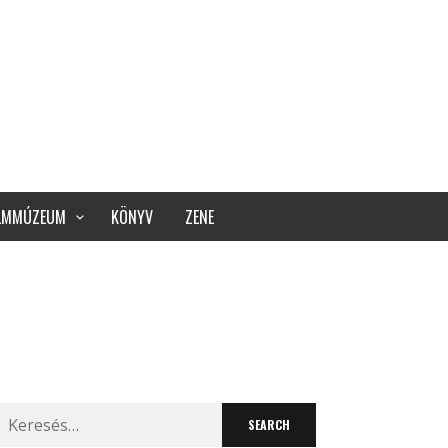
ILMMÚZEUM
KÖNYV
ZENE
Search
for: