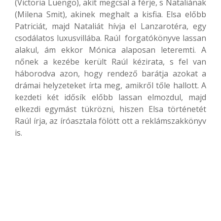
(Victoria Luengo), akit megcsal a férje, s Nataliának
(Milena Smit), akinek meghalt a kisfia. Elsa előbb
Patriciát, majd Nataliát hívja el Lanzarotéra, egy
csodálatos luxusvillába. Raúl forgatókönyve lassan
alakul, ám ekkor Mónica alaposan leteremti. A
nőnek a kezébe került Raúl kézirata, s fel van
háborodva azon, hogy rendező barátja azokat a
drámai helyzeteket írta meg, amikről tőle hallott. A
kezdeti két idősík előbb lassan elmozdul, majd
elkezdi egymást tükrözni, hiszen Elsa történetét
Raúl írja, az íróasztala fölött ott a reklámszakkönyv
is.