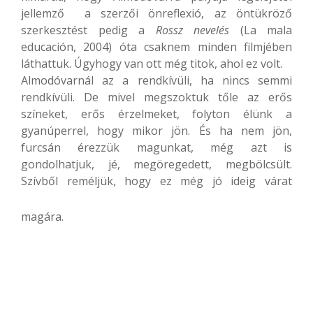
jellemző a szerzői önreflexió, az öntükröző
szerkesztést pedig a
Rossz nevelés
(La mala
educación, 2004) óta csaknem minden filmjében
láthattuk. Úgyhogy van ott még titok, ahol ez volt.
Almodóvarnál az a rendkívüli, ha nincs semmi
rendkívüli. De mivel megszoktuk tőle az erős
színeket, erős érzelmeket, folyton élünk a
gyanúperrel, hogy mikor jön. És ha nem jön,
furcsán érezzük magunkat, még azt is
gondolhatjuk, jé, megöregedett, megbölcsült.
Szívből reméljük, hogy ez még jó ideig várat
magára.