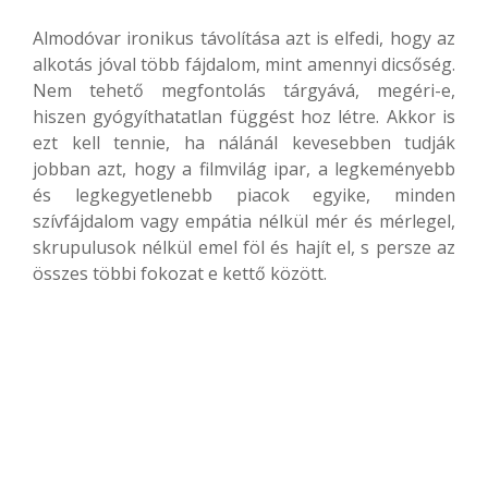
Almodóvar ironikus távolítása azt is elfedi, hogy az
alkotás jóval több fájdalom, mint amennyi dicsőség.
Nem tehető megfontolás tárgyává, megéri-e,
hiszen gyógyíthatatlan függést hoz létre. Akkor is
ezt kell tennie, ha nálánál kevesebben tudják
jobban azt, hogy a filmvilág ipar, a legkeményebb
és legkegyetlenebb piacok egyike, minden
szívfájdalom vagy empátia nélkül mér és mérlegel,
skrupulusok nélkül emel föl és hajít el, s persze az
összes többi fokozat e kettő között.