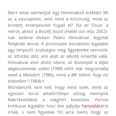
Mert mivel mérhetjük egy filmrendező értékét? Mi
az a visszajelzés, amit mind a közönség, mind az
érintett érvényesnek fogad el? Ha az Oscar a
mérce, akkor a
Beszélj hozzá
(Hable con ella, 2002)-
nak kellene elvben Pedro Almodóvar legjobb
filmjének lennie. A pontosabb becsléshez legalább
egy tényezőt szükséges még figyelembe vennünk:
az átfutási időt, ami alatt az alkotó ismertté válik.
Almodóvar első átütő sikere, az
Asszonyok a teljes
idegösszeomlás szélén
(1988) előtt már megcsinálta
mind a
Matador
t (1986), mind a
Mit tettem, hogy ezt
érdemlem?
(1984)-t.
Mondanunk sem kell, hogy mind ezek, mind az
egészen korai amatőrfilmjei utólag mennyire
felértékelődtek a világhírt követően. Persze
kritikusai legalább húsz éve pályája
hanyatlás
áról
írnak, s nem figyeltek föl arra (sem), hogy az