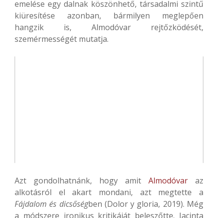
emelése egy dalnak köszönhető, társadalmi szintű
kiüresítése azonban, bármilyen meglepően
hangzik is, Almodóvar rejtőzködését,
szemérmességét mutatja.
Azt gondolhatnánk, hogy amit
Almodóvar
az
alkotásról el akart mondani, azt megtette a
Fájdalom és dicsőség
ben (Dolor y gloria, 2019). Még
a módszere ironikus kritikáját beleszőtte. Jacinta