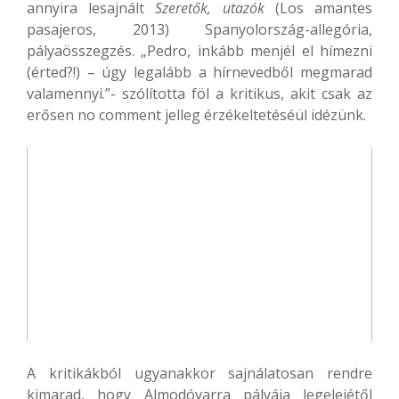
annyira lesajnált
Szeretők, utazók
(Los amantes
pasajeros, 2013) Spanyolország-allegória,
pályaösszegzés. „Pedro, inkább menjél el hímezni
(érted?!) – úgy legalább a hírnevedből megmarad
valamennyi.”- szólította föl a kritikus, akit csak az
erősen no comment jelleg érzékeltetéséül idézünk.
A kritikákból ugyanakkor sajnálatosan rendre
kimarad, hogy Almodóvarra pályája legelejétől