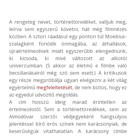
A rengeteg nevet, történettöredéket, valljuk meg,
leírva sem egyszerű követni, hát még filmnézés
közben. A sztori ráadásul egy ponton túl Moebius-
szalagként fonódik önmagába, az áthallások,
újraértelmezések miatt egyszerűbb elengednünk,
ki kicsoda, ki mivé változott az alkotói
univerzumban. (S akkor az életmű e filmbe való
becsillanásairól még szó sem esett.) A kritikusok
egy része megpróbálja ugyan elvégezni a két világ
egyértelmű
megfeleltetését
, de nem biztos, hogy ez
az egyedül üdvözítő megoldás.
A cím hosszú ideig marad érintetlen az
értelmezéstől. Sem a történettöredékek, sem az
Almodóvar szerzői védjegyeként hangsúlyos
jelentéssel bíró erős színek nem karácsonyiak, de
keserűségük vitathatatlan. A karácsony címbe