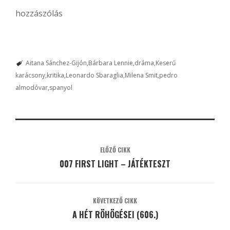
hozzászólás
Aitana Sánchez-Gijón
Bárbara Lennie
dráma
Keserű
karácsony
kritika
Leonardo Sbaraglia
Milena Smit
pedro
almodóvar
spanyol
ELŐZŐ CIKK
007 FIRST LIGHT – JÁTÉKTESZT
KÖVETKEZŐ CIKK
A HÉT RÖHÖGÉSEI (606.)