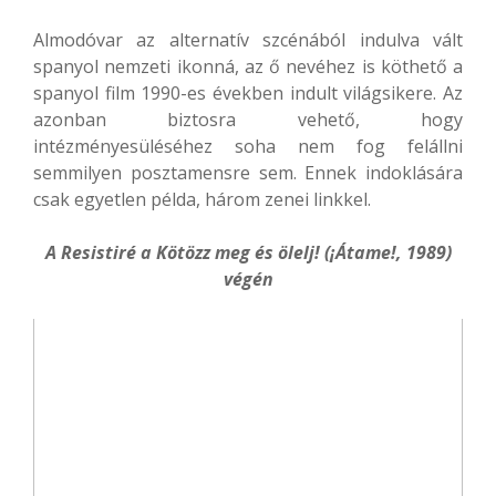
Almodóvar az alternatív szcénából indulva vált
spanyol nemzeti ikonná, az ő nevéhez is köthető a
spanyol film 1990-es években indult világsikere. Az
azonban biztosra vehető, hogy
intézményesüléséhez soha nem fog felállni
semmilyen posztamensre sem. Ennek indoklására
csak egyetlen példa, három zenei linkkel.
A Resistiré a Kötözz meg és ölelj! (¡Átame!, 1989)
végén