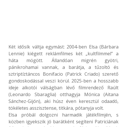
Két idősík váltja egymást: 2004-ben Elsa (Bárbara
Lennie) kiégett reklámfilmes két „kultfilmmel” a
háta mögött. Állandóan migrén gyötri,
pánikrohamai vannak, a barátja, a tűzoltó és
sztriptíztáncos Bonifacio (Patrick Criado) szerető
gondoskodással veszi körül. 2025-ben a hosszabb
ideje alkotói válságban lévő filmrendező Raúlt
(Leonardo Sbaraglia) otthagyja Mónica (Aitana
Sánchez-Gijón), aki húsz éven keresztül odaadó,
tökéletes asszisztense, titkára, pótanyja volt.
Elsa próbál dolgozni harmadik játékfilmjén, s
közben igyekszik jó barátként segíteni Patriciának