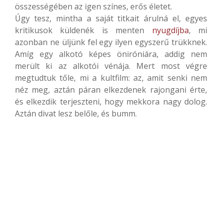
összességében az igen színes, erős életet.
Úgy tesz, mintha a saját titkait árulná el, egyes
kritikusok küldenék is menten
nyugdíjba
, mi
azonban ne üljünk fel egy ilyen egyszerű trükknek.
Amíg egy alkotó képes öniróniára, addig nem
merült ki az alkotói vénája. Mert most végre
megtudtuk tőle, mi a kultfilm: az, amit senki nem
néz meg, aztán páran elkezdenek rajongani érte,
és elkezdik terjeszteni, hogy mekkora nagy dolog.
Aztán divat lesz belőle, és bumm.