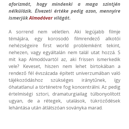
aforizmát, hogy mindenki a maga szintjén
nélkülözik. Élvezeti értéke pedig azon, mennyire
ismerjük
Almodóvar
világát.
A sorrend nem véletlen. Aki legújabb filmje
témájára, egy korosodó filmrendező alkotói
nehézségeire first world problemként tekint,
nehezen, vagy egyáltalán nem talál utat hozzá. S
mit kap Almodóvartól az, aki frissen ismerkedik
vele? Keveset, hiszen nem lehet birtokában a
rendező fél évszázada épített univerzumában való
tájékozódáshoz szükséges iránytűnek, így
óhatatlanul a történetre fog koncentrálni. Az pedig
értelmiségi sztori, dramaturgiailag túlbonyolított
ugyan, de a rétegek, utalások, tükröződések
lehántása után átlátszóan soványka marad.