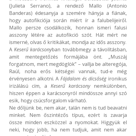
(Julieta Serrano), a rendező Mallo (Antonio
Banderas) édesanyja a szemére hányja a fiának,
hogy autofikciója során miért ír a falubelijeiről.
Mallo persze csodálkozik, honnan ismeri falusi
asszony létére az autofikció szót. Hát mért ne
ismerné, olvas ő kritikákat, mondja az idős asszony.
A
Keserű karácsony
ban továbbmegy a távolításban,
amit mentegetőzés formájába önt. „Muszáj
forgatnom, mert megdöglök” – vallja be alteregója,
Raúl, noha erős kétségei vannak, tud-e még
érvényesen alkotni. A
Fájdalom és dicsőség
ironikus
irizálású cím, a
Keserű karácsony
nemkülönben,
hiszen éppen a karácsonyról mindössze annyi szó
esik, hogy csúcsforgalom várható.
Ne dőljünk be, nem akar, talán nem is tud beavatni
minket. Nem őszintézős típus, ezért is zavarja
össze minden eszközzel a nyomokat. Higgyük el
neki, hogy jobb, ha nem tudjuk, amit nem akar