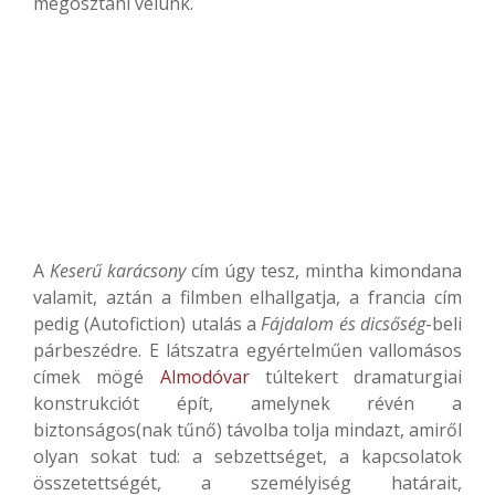
megosztani velünk.
A
Keserű karácsony
cím úgy tesz, mintha kimondana
valamit, aztán a filmben elhallgatja, a francia cím
pedig (Autofiction) utalás a
Fájdalom és dicsőség
-beli
párbeszédre. E látszatra egyértelműen vallomásos
címek mögé
Almodóvar
túltekert dramaturgiai
konstrukciót épít, amelynek révén a
biztonságos(nak tűnő) távolba tolja mindazt, amiről
olyan sokat tud: a sebzettséget, a kapcsolatok
összetettségét, a személyiség határait,