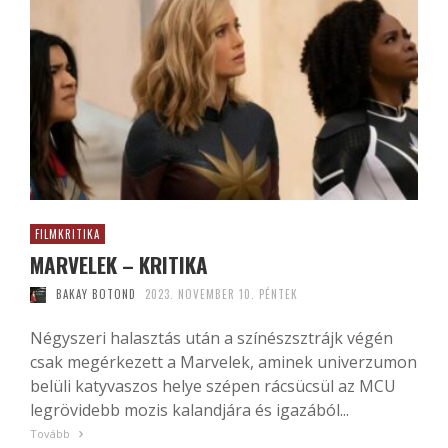
FILMKRITIKA
MARVELEK – KRITIKA
BAKAY BOTOND
2023. NOVEMBER 10. PÉNTEK
Négyszeri halasztás után a színészsztrájk végén
csak megérkezett a Marvelek, aminek univerzumon
belüli katyvaszos helye szépen rácsücsül az MCU
legrövidebb mozis kalandjára és igazából...
Tovább