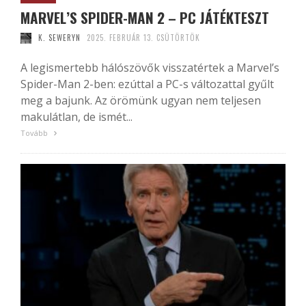
MARVEL’S SPIDER-MAN 2 – PC JÁTÉKTESZT
K. SEWERYN
2025. FEBRUÁR 13. CSÜTÖRTÖK
A legismertebb hálószövők visszatértek a Marvel’s
Spider-Man 2-ben: ezúttal a PC-s változattal gyűlt
meg a bajunk. Az örömünk ugyan nem teljesen
makulátlan, de ismét...
Tovább