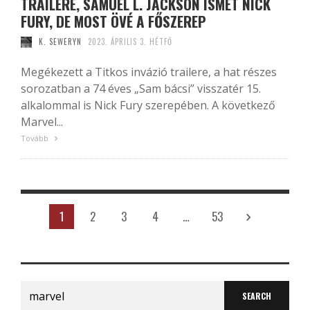
TRAILERE, SAMUEL L. JACKSON ISMÉT NICK
FURY, DE MOST ÖVÉ A FŐSZEREP
K. SEWERYN
2023. ÁPRILIS 3. HÉTFŐ
Megékezett a Titkos invázió trailere, a hat részes
sorozatban a 74 éves „Sam bácsi” visszatér 15.
alkalommal is Nick Fury szerepében. A következő
Marvel...
Tovább
1
2
3
4
…
53
Search
for: