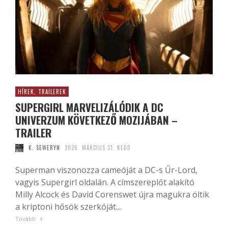
HÍREK, TRAILEREK
SUPERGIRL MARVELIZÁLÓDIK A DC
UNIVERZUM KÖVETKEZŐ MOZIJÁBAN –
TRAILER
K. SEWERYN
2026. MÁRCIUS 31. KEDD
Superman viszonozza cameóját a DC-s Űr-Lord,
vagyis Supergirl oldalán. A címszereplőt alakító
Milly Alcock és David Corenswet újra magukra öltik
a kriptoni hősök szerkóját....
Tovább