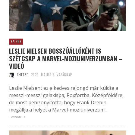
SZÍNES
LESLIE NIELSEN BOSSZÚÁLLÓKÉNT IS
SZÉTCSAP A MARVEL-MOZIUNIVERZUMBAN –
VIDEÓ
CHEESE
2024. MÁJUS 5. VASÁRNAP
Leslie Nielsent ez a kedves rajongó már küldte a
messzi-messzi galaxisba, Roxfortba, Középföldére,
de most bebizonyította, hogy Frank Drebin
megállja a helyét a Marvel-moziuniverzum...
Tovább