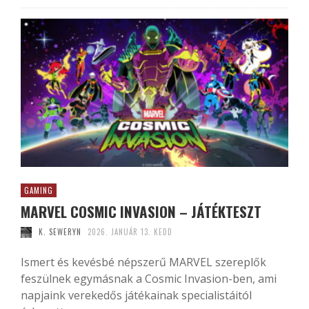
GAMING
MARVEL COSMIC INVASION – JÁTÉKTESZT
K. SEWERYN
2026. JANUÁR 13. KEDD
Ismert és kevésbé népszerű MARVEL szereplők
feszülnek egymásnak a Cosmic Invasion-ben, ami
napjaink verekedős játékainak specialistáitól