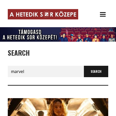
SEARCH
Search
for: