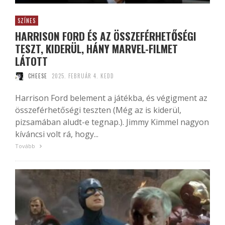
SZÍNES
HARRISON FORD ÉS AZ ÖSSZEFÉRHETŐSÉGI
TESZT, KIDERÜL, HÁNY MARVEL-FILMET
LÁTOTT
CHEESE
2025. FEBRUÁR 4. KEDD
Harrison Ford belement a játékba, és végigment az
összeférhetőségi teszten (Még az is kiderül,
pizsamában aludt-e tegnap.). Jimmy Kimmel nagyon
kíváncsi volt rá, hogy...
Tovább