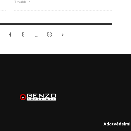
Tovább
4
5
…
53
Adatvédelmi 