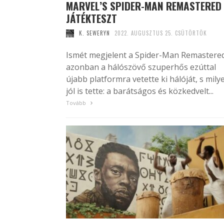
MARVEL’S SPIDER-MAN REMASTERED
JÁTÉKTESZT
K. SEWERYN
2022. AUGUSZTUS 25. CSÜTÖRTÖK
Ismét megjelent a Spider-Man Remastered
azonban a hálószövő szuperhős ezúttal
újabb platformra vetette ki hálóját, s mily
jól is tette: a barátságos és közkedvelt...
Tovább