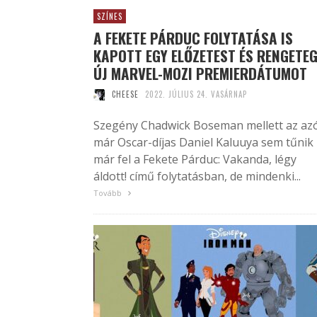
SZÍNES
A FEKETE PÁRDUC FOLYTATÁSA IS
KAPOTT EGY ELŐZETEST ÉS RENGETE
ÚJ MARVEL-MOZI PREMIERDÁTUMOT
CHEESE
2022. JÚLIUS 24. VASÁRNAP
Szegény Chadwick Boseman mellett az az
már Oscar-díjas Daniel Kaluuya sem tűnik
már fel a Fekete Párduc: Vakanda, légy
áldott! című folytatásban, de mindenki...
Tovább