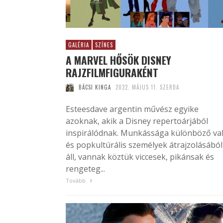
GALÉRIA
SZÍNES
A MARVEL HŐSÖK DISNEY
RAJZFILMFIGURAKÉNT
BÁCSI KINGA
2022. MÁJUS 11. SZERDA
Esteesdave argentin művész egyike
azoknak, akik a Disney repertoárjából
inspirálódnak. Munkássága különböző va
és popkultúrális személyek átrajzolásából
áll, vannak köztük viccesek, pikánsak és
rengeteg...
Tovább