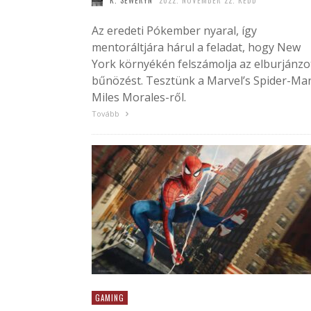
K. SEWERYN
2022. NOVEMBER 22. KEDD
Az eredeti Pókember nyaral, így
mentoráltjára hárul a feladat, hogy New
York környékén felszámolja az elburjánzo
bűnözést. Tesztünk a Marvel’s Spider-Ma
Miles Morales-ről.
Tovább
GAMING