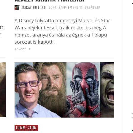
BAKAY BOTOND
2022. SZEPTEMBER 11. VASÁRNAP
A Disney folytatta tengernyi Marvel és Star
tt
Wars bejelentéssel, trailerekkel és még A
n:
nemzet aranya és hála az égnek a Télapu
sorozat is kapott...
Tovább
FILMMÚZEUM