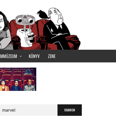
ILMMÚZEUM
KÖNYV
ZENE
Search
for: