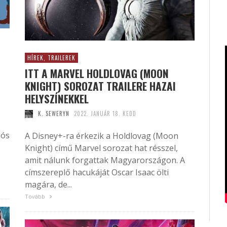
HÍREK, TRAILEREK
ITT A MARVEL HOLDLOVAG (MOON
KNIGHT) SOROZAT TRAILERE HAZAI
HELYSZÍNEKKEL
K. SEWERYN
2022. JANUÁR 18. KEDD
lós
A Disney+-ra érkezik a Holdlovag (Moon
Knight) című Marvel sorozat hat résszel,
amit nálunk forgattak Magyarországon. A
címszereplő hacukáját Oscar Isaac ölti
magára, de...
Tovább