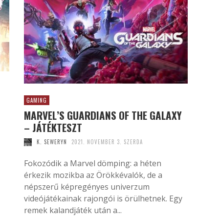
GAMING
MARVEL’S GUARDIANS OF THE GALAXY
– JÁTÉKTESZT
K. SEWERYN
2021. NOVEMBER 3. SZERDA
Fokozódik a Marvel dömping: a héten
érkezik mozikba az Örökkévalók, de a
népszerű képregényes univerzum
videójátékainak rajongói is örülhetnek. Egy
remek kalandjáték után a...