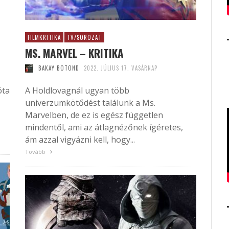
G
FILMKRITIKA
TV/SOROZAT
MS. MARVEL – KRITIKA
BAKAY BOTOND
2022. JÚLIUS 17. VASÁRNAP
óta
A Holdlovagnál ugyan több
univerzumkötődést találunk a Ms.
Marvelben, de ez is egész független
mindentől, ami az átlagnézőnek ígéretes,
ám azzal vigyázni kell, hogy...
Tovább