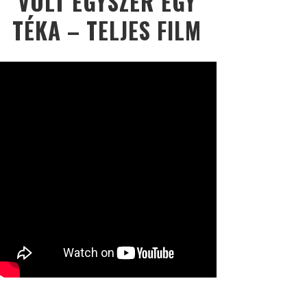
VOLT EGYSZER EGY
TÉKA – TELJES FILM