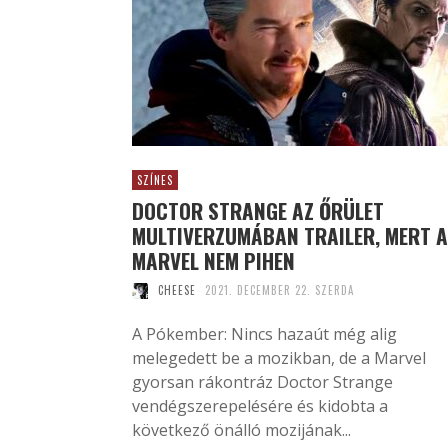
SZÍNES
DOCTOR STRANGE AZ ŐRÜLET
MULTIVERZUMÁBAN TRAILER, MERT A
MARVEL NEM PIHEN
CHEESE
2021. DECEMBER 22. SZERDA
A Pókember: Nincs hazaút még alig
melegedett be a mozikban, de a Marvel
gyorsan rákontráz Doctor Strange
vendégszerepelésére és kidobta a
következő önálló mozijának...