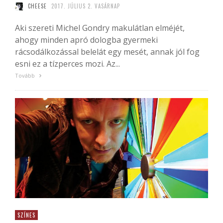
CHEESE
2017. JÚLIUS 2. VASÁRNAP
Aki szereti Michel Gondry makulátlan elméjét,
ahogy minden apró dologba gyermeki
rácsodálkozással belelát egy mesét, annak jól fog
esni ez a tízperces mozi. Az...
Tovább
SZÍNES