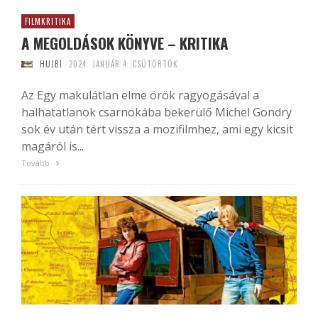
FILMKRITIKA
A MEGOLDÁSOK KÖNYVE – KRITIKA
HUJBI
2024. JANUÁR 4. CSÜTÖRTÖK
Az Egy makulátlan elme örök ragyogásával a
halhatatlanok csarnokába bekerülő Michel Gondry
sok év után tért vissza a mozifilmhez, ami egy kicsit
magáról is...
Tovább