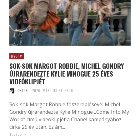
WEBTV
SOK-SOK MARGOT ROBBIE, MICHEL GONDRY
ÚJRARENDEZTE KYLIE MINOGUE 25 ÉVES
VIDEÓKLIPJÉT
CHEESE
2026. MÁRCIUS 24. KEDD
Sok-sok Margot Robbie főszereplésével Michel
Gondry újrarendezte Kylie Minogue „Come Into My
World” című videoklipjét a Chanel kampányához
cirka 25 év után. Ez ám...
Tovább