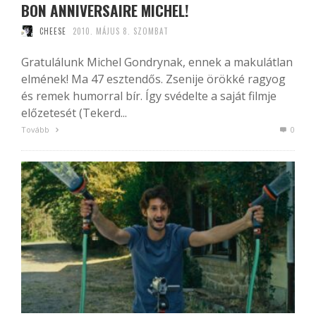
BON ANNIVERSAIRE MICHEL!
CHEESE
2010. MÁJUS 8. SZOMBAT
Gratulálunk Michel Gondrynak, ennek a makulátlan
elmének! Ma 47 esztendős. Zsenije örökké ragyog
és remek humorral bír. Így svédelte a saját filmje
előzetesét (Tekerd...
Tovább
0