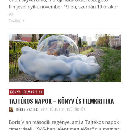
filmjével nyílik november 19-én, szerdán 19 órakor
az...
Tovább
KÖNYV
FILMKRITIKA
TAJTÉKOS NAPOK – KÖNYV ÉS FILMKRITIKA
BÉRES ESZTER
2014. JÚLIUS 31. CSÜTÖRTÖK
Boris Vian második regénye, ami a Tajtékos napok
címet viseli, 1946-ban jelent meg először, a magyar