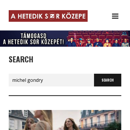
SEARCH
Search
for: