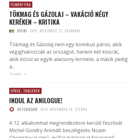
FILMKRITIKA
TÖKMAG ÉS GÁZOLAJ – VAKÁCIÓ NÉGY
KERÉKEN – KRITIKA
HUJBI
2015. NOVEMBER 22. VASÁRNAP
Tökmag és Gázolaj nem egy komikus páros, akik
végighaknizzák az országot, hanem két kissrác,
akik közül az egyik alacsony termete, a másik pedig
a...
Tovább
HÍREK, TRAILEREK
INDUL AZ ANILOGUE!
HETEDIKSOR
2014. NOVEMBER 19. SZERDA
A 12. alkalommal megrendezésre kerülő fesztivál
Michel Gondry Animált beszélgetés Noam
Chomskyval című, műfaji határokat feszegető