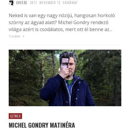
CHEESE
2017. NOVEMBER 12. VASÁRNAP
Neked is van egy nagy nózijú, hangosan horkoló
szörny az ágyad alatt? Michel Gondry rendező
világa azért is csodálatos, mert ott él benne az...
Tovább
SZÍNES
MICHEL GONDRY MATINÉRA