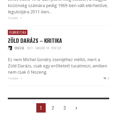
közönség számára pedig 1969-ben vált elérhetővé,
legutoljára 2011-ben...
Tovább
FILMKRITIKA
ZÖLD DARÁZS – KRITIKA
CHEESE
2011. JANUÁR 14. PÉNTEK
Ez nem Michel Gondry zsenijéhez méltó, mert a
Zöld Darázs, csak egy erőltetett tucatmozi, amiben
nem csak ő feszeng.
Tovább
0
1
2
3