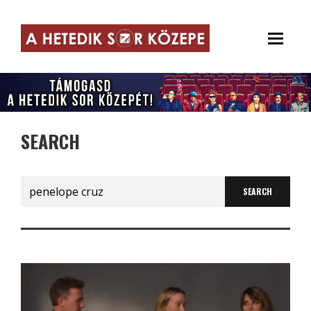
SEARCH
Search
for: