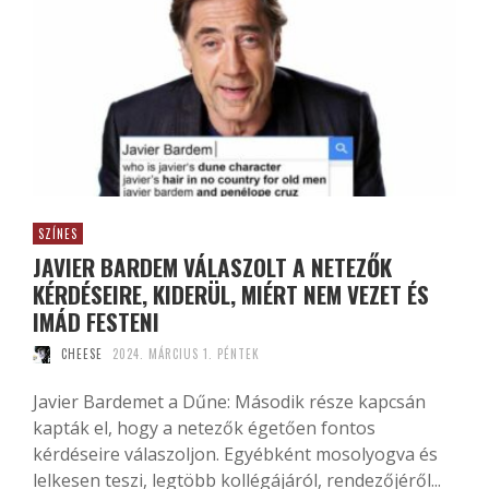
SZÍNES
JAVIER BARDEM VÁLASZOLT A NETEZŐK
KÉRDÉSEIRE, KIDERÜL, MIÉRT NEM VEZET ÉS
IMÁD FESTENI
CHEESE
2024. MÁRCIUS 1. PÉNTEK
Javier Bardemet a Dűne: Második része kapcsán
kapták el, hogy a netezők égetően fontos
kérdéseire válaszoljon. Egyébként mosolyogva és
lelkesen teszi, legtöbb kollégájáról, rendezőjéről...