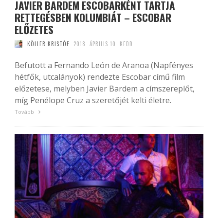
JAVIER BARDEM ESCOBARKÉNT TARTJA
RETTEGÉSBEN KOLUMBIÁT – ESCOBAR
ELŐZETES
KÖLLER KRISTÓF
2018. ÁPRILIS 10. KEDD
Befutott a Fernando León de Aranoa (Napfényes
hétfők, utcalányok) rendezte Escobar című film
előzetese, melyben Javier Bardem a címszereplőt,
míg Penélope Cruz a szeretőjét kelti életre.
Tovább