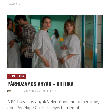
Tovább
FILMKRITIKA
PÁRHUZAMOS ANYÁK – KRITIKA
HUJBI
2022. JANUÁR 21. PÉNTEK
A Párhuzamos anyák Velencében mutatkozott be,
ahol Penélope Cruz el is nyerte a legjobb