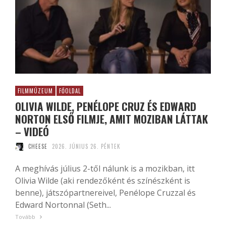
FILMMÚZEUM
FŐOLDAL
OLIVIA WILDE, PENÉLOPE CRUZ ÉS EDWARD
NORTON ELSŐ FILMJE, AMIT MOZIBAN LÁTTAK
– VIDEÓ
CHEESE
2026. JÚNIUS 26. PÉNTEK
A meghívás július 2-től nálunk is a mozikban, itt
Olivia Wilde (aki rendezőként és színészként is
benne), játszópartnereivel, Penélope Cruzzal és
Edward Nortonnal (Seth...
Tovább