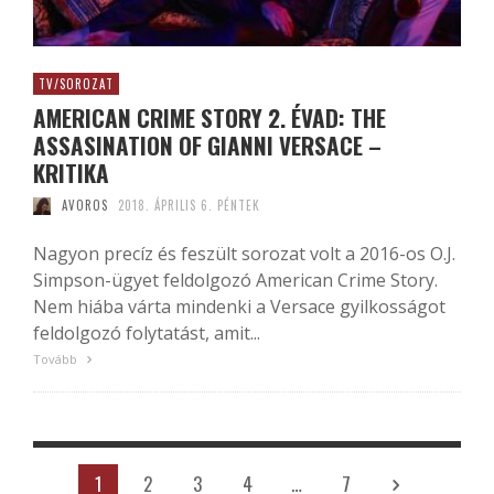
TV/SOROZAT
AMERICAN CRIME STORY 2. ÉVAD: THE
ASSASINATION OF GIANNI VERSACE –
KRITIKA
AVOROS
2018. ÁPRILIS 6. PÉNTEK
Nagyon precíz és feszült sorozat volt a 2016-os O.J.
Simpson-ügyet feldolgozó American Crime Story.
Nem hiába várta mindenki a Versace gyilkosságot
feldolgozó folytatást, amit...
Tovább
1
2
3
4
…
7