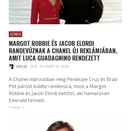
SZÍNES
MARGOT ROBBIE ÉS JACOB ELORDI
RANDEVÚZNAK A CHANEL ÚJ REKLÁMJÁBAN,
AMIT LUCA GUADAGNINO RENDEZETT
CHEESE
2024. OKTÓBER 15. KEDD
A Chanel márciusban még Penélope Cruz és Brad
Pitt párost küldte randevúra, most a Margot
Robbie és Jacob Elordi kettőst, aki hamarosan
Emerald Fennell...
Tovább