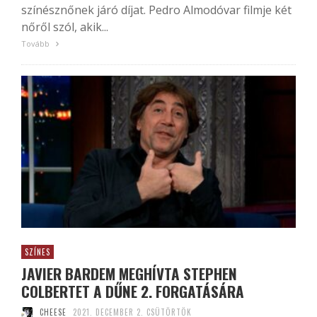
színésznőnek járó díjat. Pedro Almodóvar filmje két
nőről szól, akik...
Tovább
SZÍNES
JAVIER BARDEM MEGHÍVTA STEPHEN
COLBERTET A DŰNE 2. FORGATÁSÁRA
CHEESE
2021. DECEMBER 2. CSÜTÖRTÖK