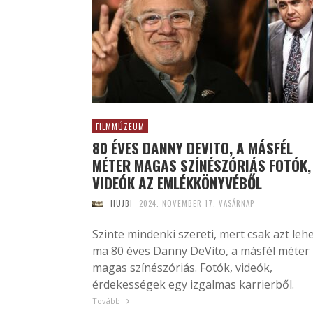
FILMMÚZEUM
80 ÉVES DANNY DEVITO, A MÁSFÉL
MÉTER MAGAS SZÍNÉSZÓRIÁS FOTÓK,
VIDEÓK AZ EMLÉKKÖNYVÉBŐL
HUJBI
2024. NOVEMBER 17. VASÁRNAP
Szinte mindenki szereti, mert csak azt lehe
ma 80 éves Danny DeVito, a másfél méter
magas színészóriás. Fotók, videók,
érdekességek egy izgalmas karrierből.
Tovább