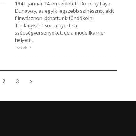
1941. január 14-én született Dorothy Faye
Dunaway, az egyik legszebb színésznő, akit
filmvásznon láthattunk tündökölni.
Tinilányként sorra nyerte a
szépségversenyeket, de a modellkarrier
helyett...
Tovább
2
3