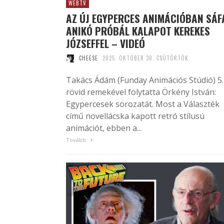
WEBTV
AZ ÚJ EGYPERCES ANIMÁCIÓBAN SÁF
ANIKÓ PRÓBÁL KALAPOT KEREKES
JÓZSEFFEL – VIDEÓ
CHEESE
2025. OKTÓBER 30. CSÜTÖRTÖK
Takács Ádám (Funday Animációs Stúdió) 5.
rövid remekével folytatta Örkény István:
Egypercesek sorozatát. Most a Választék
című novellácska kapott retró stílusú
animációt, ebben a...
Tovább