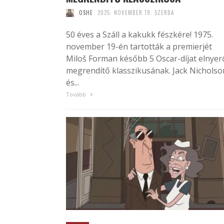
OSHE
2025. NOVEMBER 19. SZERDA
50 éves a Száll a kakukk fészkére! 1975.
november 19-én tartották a premierjét
Miloš Forman később 5 Oscar-díjat elnyer
megrendítő klasszikusának. Jack Nicholso
és...
Tovább