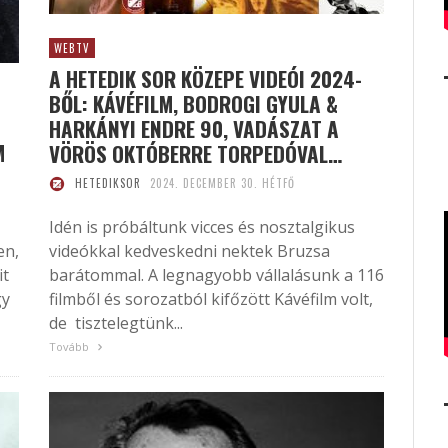
WEBTV
A HETEDIK SOR KÖZEPE VIDEÓI 2024-
BŐL: KÁVÉFILM, BODROGI GYULA &
HARKÁNYI ENDRE 90, VADÁSZAT A
M
VÖRÖS OKTÓBERRE TORPEDÓVAL…
HETEDIKSOR
2024. DECEMBER 30. HÉTFŐ
Idén is próbáltunk vicces és nosztalgikus
en,
videókkal kedveskedni nektek Bruzsa
it
barátommal. A legnagyobb vállalásunk a 116
gy
filmből és sorozatból kifőzött Kávéfilm volt,
de tisztelegtünk...
Tovább