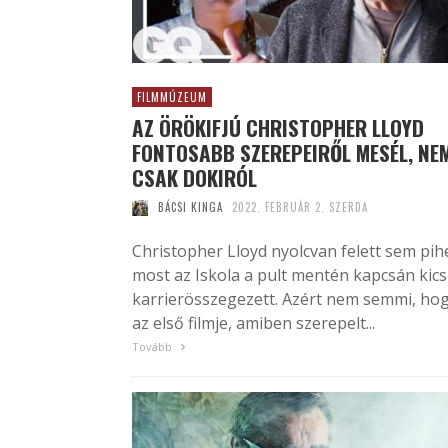
FILMMÚZEUM
AZ ÖRÖKIFJÚ CHRISTOPHER LLOYD
FONTOSABB SZEREPEIRŐL MESÉL, NE
CSAK DOKIRÓL
BÁCSI KINGA
2022. FEBRUÁR 2. SZERDA
Christopher Lloyd nyolcvan felett sem pih
most az Iskola a pult mentén kapcsán kics
karrierösszegezett. Azért nem semmi, ho
az első filmje, amiben szerepelt...
Tovább