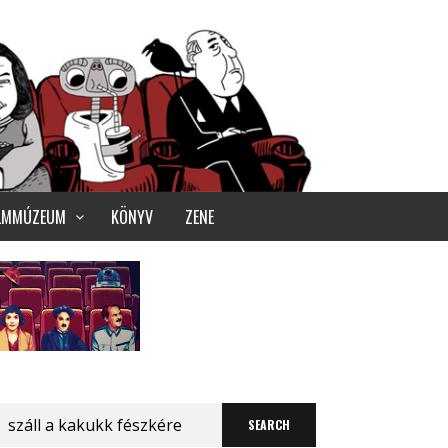
ILMMÚZEUM
KÖNYV
ZENE
Search
for: