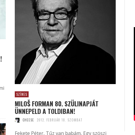
!
mi
SZÍNES
MILOŠ FORMAN 80. SZÜLINAPJÁT
ÜNNEPELD A TOLDIBAN!
CHEESE
2012. FEBRUÁR 18. SZOMBAT
Fekete Péter, Tűz van babám, Egy szöszi