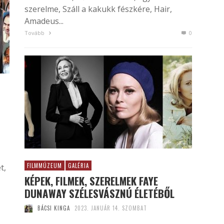
szerelme, Száll a kakukk fészkére, Hair,
Amadeus...
Tovább
0
FILMMÚZEUM
GALÉRIA
t,
KÉPEK, FILMEK, SZERELMEK FAYE
DUNAWAY SZÉLESVÁSZNÚ ÉLETÉBŐL
BÁCSI KINGA
2023. JANUÁR 14. SZOMBAT