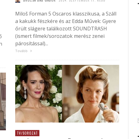
BRUZSA BAB GABOR
2024. SZEPTEMBER 17. KEDD
Miloš Forman 5 Oscaros klasszikusa, a Száll
a kakukk fészkére és az Edda Művek: Gyere
őrült slágere találkozott SOUNDTRASH
(ismert filmek/sorozatok merész zenei
ő
párosítással)...
n
Tovább
TV/SOROZAT