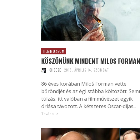
FILMMÚZEUM
KÖSZÖNÜNK MINDENT MILOS FORMAN
CHEESE
2018. ÁPRILIS 14. SZOMBAT
86 éves korában Miloš Forman vette
bőröndjét és az égi stábba költözött. Sem
túlzás, itt valóban a filmművészet egyik
óriása távozott. A kétszeres Oscar-díjas...
Tovább