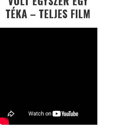
VOLT EGYSZER EGY
TÉKA – TELJES FILM