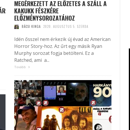
MEGÉRKEZETT AZ ELŐZETES A SZÁLL A
ÁR
KAKUKK FÉSZKÉRE
ELŐZMÉNYSOROZATÁHOZ
BÁCSI KINGA
2020. AUGUSZTUS 5. SZERDA
Idén ősszel nem érkezik új évad az American
Horror Story-hoz. Az űrt egy másik Ryan
Murphy sorozat fogja betölteni. Ez a
Ratched, ami a...
Tovább