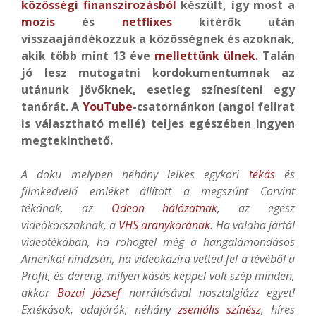
közösségi finanszírozásból
készült, így most a
mozis
és
netflixes
kitérők után
visszaajándékozzuk a közösségnek és azoknak,
akik több mint 13 éve
mellettünk ülnek.
Talán
jó lesz mutogatni kordokumentumnak az
utánunk jövőknek, esetleg színesíteni egy
tanórát. A
YouTube
-csatornánkon (angol felirat
is választható mellé) teljes egészében ingyen
megtekinthető.
A doku melyben néhány lelkes egykori
tékás
és
filmkedvelő emléket állított a megszűnt Corvint
tékának, az
Odeon hálózatnak
, az egész
videókorszaknak, a
VHS aranykorának
. Ha valaha jártál
videotékában, ha röhögtél még a hangalámondásos
Amerikai nindzsán, ha videokazira vetted fel a tévéből a
Profit, és dereng, milyen kásás képpel volt szép minden,
akkor
Bozai József
narrálásával nosztalgiázz egyet!
Extékások, odajárók, néhány
zseniális
színész
, híres