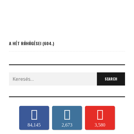
A HÉT RÖHÖGÉSEI (604.)
Search
for:
84,145
2,673
3,580