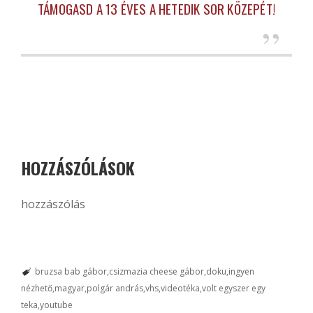
TÁMOGASD A 13 ÉVES A HETEDIK SOR KÖZEPÉT!
HOZZÁSZÓLÁSOK
hozzászólás
bruzsa bab gábor
csizmazia cheese gábor
doku
ingyen
nézhető
magyar
polgár andrás
vhs
videotéka
volt egyszer egy
teka
youtube