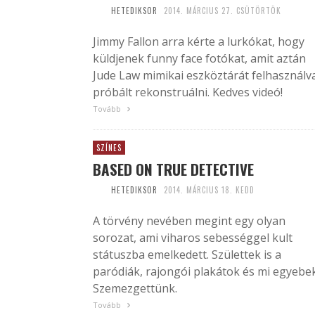
HETEDIKSOR
2014. MÁRCIUS 27. CSÜTÖRTÖK
Jimmy Fallon arra kérte a lurkókat, hogy
küldjenek funny face fotókat, amit aztán
Jude Law mimikai eszköztárát felhasználv
próbált rekonstruálni. Kedves videó!
Tovább
SZÍNES
BASED ON TRUE DETECTIVE
HETEDIKSOR
2014. MÁRCIUS 18. KEDD
A törvény nevében megint egy olyan
sorozat, ami viharos sebességgel kult
státuszba emelkedett. Születtek is a
paródiák, rajongói plakátok és mi egyebek
Szemezgettünk.
Tovább