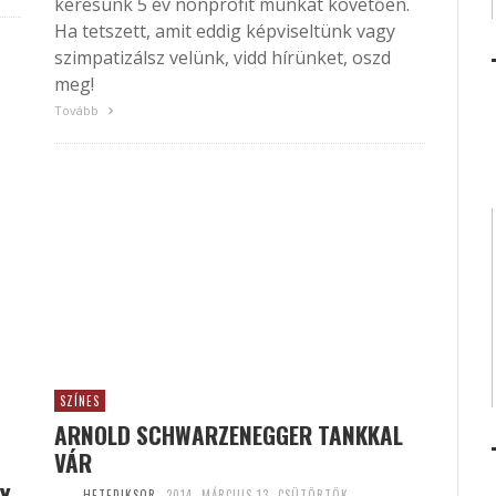
keresünk 5 év nonprofit munkát követően.
Ha tetszett, amit eddig képviseltünk vagy
szimpatizálsz velünk, vidd hírünket, oszd
meg!
Tovább
SZÍNES
ARNOLD SCHWARZENEGGER TANKKAL
VÁR
HETEDIKSOR
2014. MÁRCIUS 13. CSÜTÖRTÖK