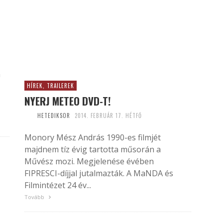
!
a
HÍREK, TRAILEREK
NYERJ METEO DVD-T!
HETEDIKSOR
2014. FEBRUÁR 17. HÉTFŐ
Monory Mész András 1990-es filmjét
majdnem tíz évig tartotta műsorán a
Művész mozi. Megjelenése évében
FIPRESCI-díjjal jutalmazták. A MaNDA és
Filmintézet 24 év...
Tovább