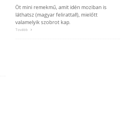
Öt mini remekmű, amit idén moziban is
láthatsz (magyar felirattal!), mielőtt
valamelyik szobrot kap.
Tovább