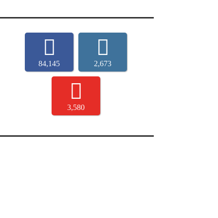
84,145
2,673
3,580