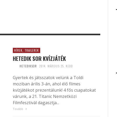
HÍREK, TRAILEREK
HETEDIK SOR KVÍZJÁTÉK
HETEDIKSOR
2014. MÁRCIUS 25. KEDD
Gyertek és játsszatok velünk a Toldi
moziban árilis 3-án, ahol élő filmes
kvízjátékot prezentálunk! 4 fős csapatokat
várunk, a 21. Titanic Nemzetközi
Filmfesztivál dagasztja...
Tovább