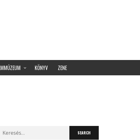
ILMMÚZEUM
KÖNYV
ZENE
Search
for: