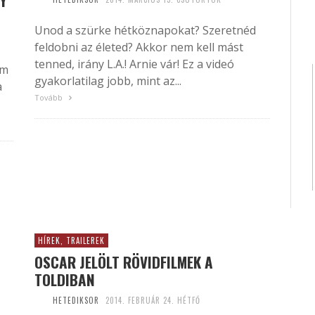
Y
Unod a szürke hétköznapokat? Szeretnéd
feldobni az életed? Akkor nem kell mást
tenned, irány L.A.! Arnie vár! Ez a videó
em
gyakorlatilag jobb, mint az...
a
Tovább
HÍREK, TRAILEREK
OSCAR JELÖLT RÖVIDFILMEK A
TOLDIBAN
HETEDIKSOR
2014. FEBRUÁR 24. HÉTFŐ