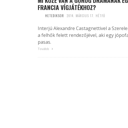
MI KÖZE VAN A GÖRÖG DRÁMÁNAK EG
FRANCIA VÍGJÁTÉKHOZ?
HETEDIKSOR
2014. MÁRCIUS 17. HÉTFŐ
Interjú Alexandre Castagnettivel a Szerel
a felhők felett rendezőjével, aki egy jópof
pasas.
Tovább