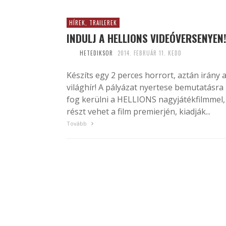
HÍREK, TRAILEREK
INDULJ A HELLIONS VIDEÓVERSENYEN
HETEDIKSOR
2014. FEBRUÁR 11. KEDD
Készíts egy 2 perces horrort, aztán irány 
világhír! A pályázat nyertese bemutatásra
fog kerülni a HELLIONS nagyjátékfilmmel,
részt vehet a film premierjén, kiadják...
Tovább