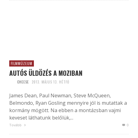
FILMMÚZEUM
AUTÓS ÜLDÖZÉS A MOZIBAN
CHEESE
2013. MÁJUS 13. HÉTFŐ
James Dean, Paul Newman, Steve McQueen,
Belmondo, Ryan Gosling mennyire jól is mutattak a
kormány mögött. Na ebben a montázsban vajmi
keveset láthatunk belőlük,...
Tovább
0