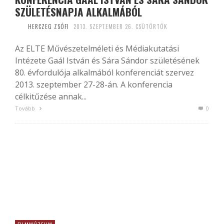
SZÜLETÉSNAPJA ALKALMÁBÓL
HERCZEG ZSÓFI
2013. SZEPTEMBER 26. CSÜTÖRTÖK
Az ELTE Művészetelméleti és Médiakutatási
Intézete Gaál István és Sára Sándor születésének
80. évfordulója alkalmából konferenciát szervez
2013. szeptember 27-28-án. A konferencia
célkitűzése annak...
Tovább
0