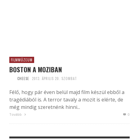
FILMMÚZEUM
BOSTON A MOZIBAN
CHEESE
2013. ÁPRILIS 20. SZOMBAT
Félő, hogy pár éven belül majd film készül ebből a
tragédiából is. A terror tavaly a mozit is elérte, de
még mindig szeretnénk hinni...
Tovább
0