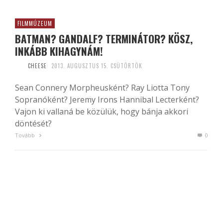
FILMMÚZEUM
BATMAN? GANDALF? TERMINÁTOR? KÖSZ,
INKÁBB KIHAGYNÁM!
CHEESE
2013. AUGUSZTUS 15. CSÜTÖRTÖK
Sean Connery Morpheusként? Ray Liotta Tony
Sopranóként? Jeremy Irons Hannibal Lecterként?
Vajon ki vallaná be közülük, hogy bánja akkori
döntését?
Tovább
0