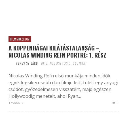
FILMMÚZEUM
A KOPPENHÁGAI KILÁTÁSTALANSÁG –
NICOLAS WINDING REFN PORTRÉ: 1. RÉSZ
VERES SZILÁRD
2013. AUGUSZTUS 3. SZOMBAT
Nicolas Winding Refn első munkája minden idők
egyik legsikeresebb dán filmje lett, túlélt egy anyagi
csődöt, győzedelmesen visszatért, majd egészen
Hollywoodig menetelt, ahol Ryan...
Tovább
0