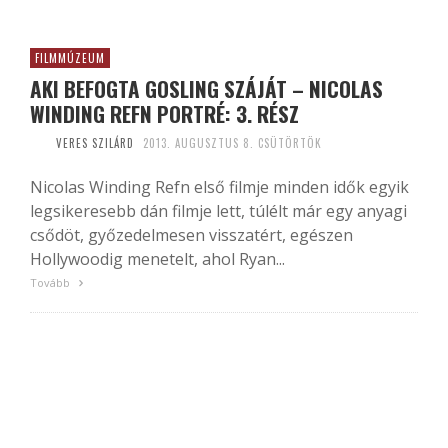
FILMMÚZEUM
AKI BEFOGTA GOSLING SZÁJÁT – NICOLAS
WINDING REFN PORTRÉ: 3. RÉSZ
VERES SZILÁRD
2013. AUGUSZTUS 8. CSÜTÖRTÖK
Nicolas Winding Refn első filmje minden idők egyik
legsikeresebb dán filmje lett, túlélt már egy anyagi
csődöt, győzedelmesen visszatért, egészen
Hollywoodig menetelt, ahol Ryan...
Tovább