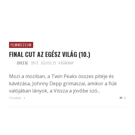
FILMMÚZEUM
FINAL CUT AZ EGÉSZ VILÁG (10.)
CHEESE
2013. JÚLIUS 21. VASÁRNAP
Mozi a moziban, a Twin Peaks összes pitéje és
kávézása, Johnny Depp grimaszai, amikor a fiúk
valójában lányok, a Vissza a jövőbe szó...
Tovább
0