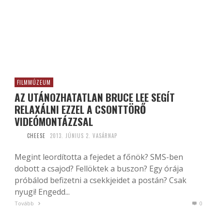
FILMMÚZEUM
AZ UTÁNOZHATATLAN BRUCE LEE SEGÍT
RELAXÁLNI EZZEL A CSONTTÖRŐ
VIDEÓMONTÁZZSAL
CHEESE
2013. JÚNIUS 2. VASÁRNAP
Megint leordította a fejedet a főnök? SMS-ben
dobott a csajod? Fellöktek a buszon? Egy órája
próbálod befizetni a csekkjeidet a postán? Csak
nyugi! Engedd...
Tovább
0