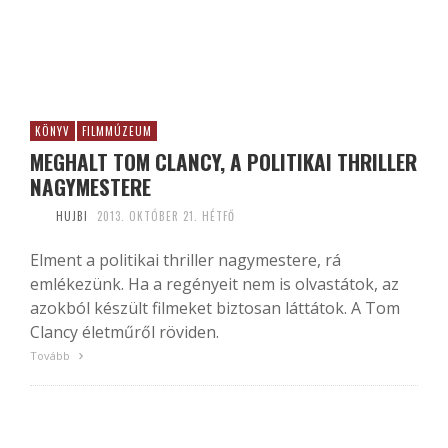
KÖNYV
FILMMÚZEUM
MEGHALT TOM CLANCY, A POLITIKAI THRILLER
NAGYMESTERE
HUJBI
2013. OKTÓBER 21. HÉTFŐ
Elment a politikai thriller nagymestere, rá
emlékezünk. Ha a regényeit nem is olvastátok, az
azokból készült filmeket biztosan láttátok. A Tom
Clancy életműről röviden.
Tovább