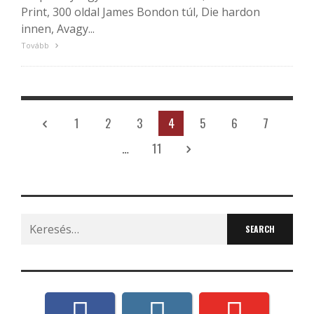
Print, 300 oldal James Bondon túl, Die hardon
innen, Avagy...
Tovább
1
2
3
4
5
6
7
…
11
Search
for: