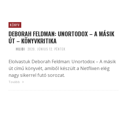
KÖNYV
DEBORAH FELDMAN: UNORTODOX – A MÁSIK
ÚT – KÖNYVKRITIKA
HUJBI
2020. JÚNIUS 12. PÉNTEK
Elolvastuk Deborah Feldman: Unortodox – A másik
út című könyvét, amiből készült a Netflixen elég
nagy sikerrel futó sorozat.
Tovább