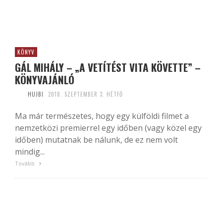
KÖNYV
GÁL MIHÁLY – „A VETÍTÉST VITA KÖVETTE” –
KÖNYVAJÁNLÓ
HUJBI
2018. SZEPTEMBER 3. HÉTFŐ
Ma már természetes, hogy egy külföldi filmet a
nemzetközi premierrel egy időben (vagy közel egy
időben) mutatnak be nálunk, de ez nem volt
mindig...
Tovább