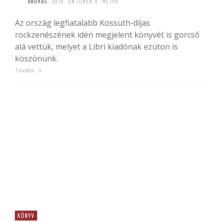
ANDRAS
2018. OKTÓBER 8. HÉTFŐ
Az ország legfiatalabb Kossuth-díjas
rockzenészének idén megjelent könyvét is gorcső
alá vettük, melyet a Libri kiadónak ezúton is
köszönünk.
Tovább
KÖNYV