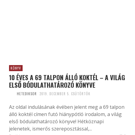
KÖNYV
10 ÉVES A 69 TALPON ÁLLÓ KOKTÉL – A VILÁG
ELSŐ BÓDULATHATÁROZÓ KÖNYVE
HETEDIKSOR
2019. DECEMBER 5. CSÜTÖRTÖK
Az oldal indulásának évében jelent meg a 69 talpon
álló koktél címen futó hiánypótló irodalom, a világ
első bódulathatározó könyve! Hétköznapi
jelenetek, ismerős szereposztással,...