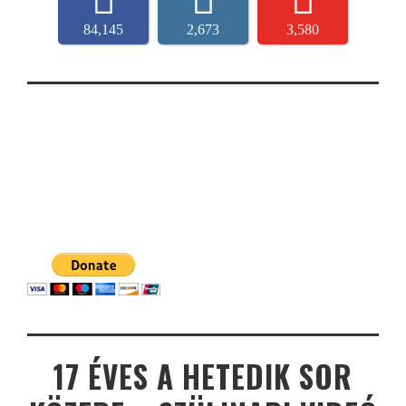
84,145
2,673
3,580
17 ÉVES A HETEDIK SOR