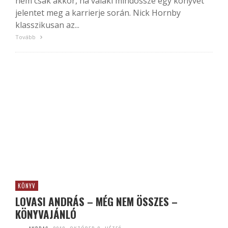
nem csak akkor, ha valaki mindössze egy könyvet
jelentet meg a karrierje során. Nick Hornby
klasszikusan az...
Tovább
KÖNYV
LOVASI ANDRÁS – MÉG NEM ÖSSZES –
KÖNYVAJÁNLÓ