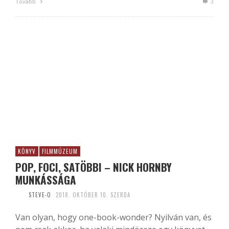
Tovább
3
KÖNYV
FILMMÚZEUM
POP, FOCI, SATÖBBI – NICK HORNBY
MUNKÁSSÁGA
STEVE-O
2018. OKTÓBER 10. SZERDA
Van olyan, hogy one-book-wonder? Nyilván van, és