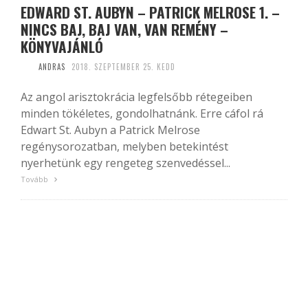
EDWARD ST. AUBYN – PATRICK MELROSE 1. –
NINCS BAJ, BAJ VAN, VAN REMÉNY –
KÖNYVAJÁNLÓ
ANDRAS
2018. SZEPTEMBER 25. KEDD
Az angol arisztokrácia legfelsőbb rétegeiben
minden tökéletes, gondolhatnánk. Erre cáfol rá
Edwart St. Aubyn a Patrick Melrose
regénysorozatban, melyben betekintést
nyerhetünk egy rengeteg szenvedéssel...
Tovább