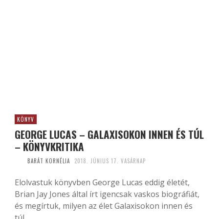
KÖNYV
GEORGE LUCAS – GALAXISOKON INNEN ÉS TÚL
– KÖNYVKRITIKA
BARÁT KORNÉLIA
2018. JÚNIUS 17. VASÁRNAP
Elolvastuk könyvben George Lucas eddig életét,
Brian Jay Jones által írt igencsak vaskos biográfiát,
és megírtuk, milyen az élet Galaxisokon innen és
túl.