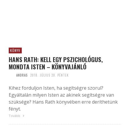
KÖNYV
HANS RATH: KELL EGY PSZICHOLÓGUS,
MONDTA ISTEN – KÖNYVAJÁNLÓ
ANDRAS
2018. JÚLIUS 20. PÉNTEK
Kihez forduljon Isten, ha segítségre szorul?
Egyáltalán milyen Isten az akinek segítségre van
szüksége? Hans Rath könyvében erre deríthetünk
fényt.
Tovább