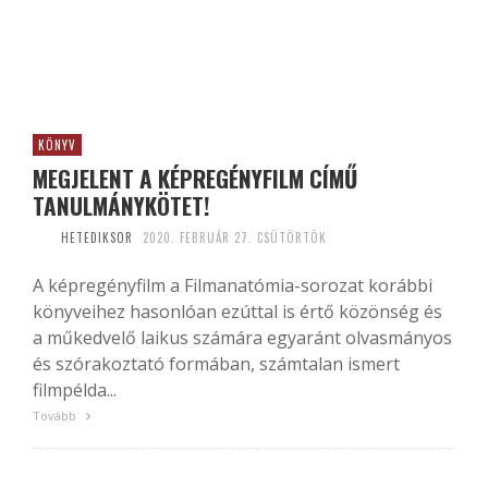
KÖNYV
MEGJELENT A KÉPREGÉNYFILM CÍMŰ
TANULMÁNYKÖTET!
HETEDIKSOR
2020. FEBRUÁR 27. CSÜTÖRTÖK
A képregényfilm a Filmanatómia-sorozat korábbi
könyveihez hasonlóan ezúttal is értő közönség és
a műkedvelő laikus számára egyaránt olvasmányos
és szórakoztató formában, számtalan ismert
filmpélda...
Tovább