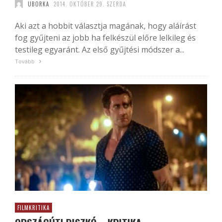
UBORKA
2014. OKTÓBER 29. SZERDA
Aki azt a hobbit választja magának, hogy aláírást
fog gyűjteni az jobb ha felkészül előre lelkileg és
testileg egyaránt. Az első gyűjtési módszer a...
Tovább
FILMKRITIKA