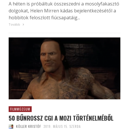
A héten is próbáltuk összeszedni a mosolyfakasztó
dolgokat, Helen Mirren kádas bejelentkezésétől a
hobbitok feloszlott fiúcsapatáig...
Tovább
FILMMÚZEUM
50 BŰNROSSZ CGI A MOZI TÖRTÉNELMÉBŐL
KÖLLER KRISTÓF
2019. MÁJUS 15. SZERDA