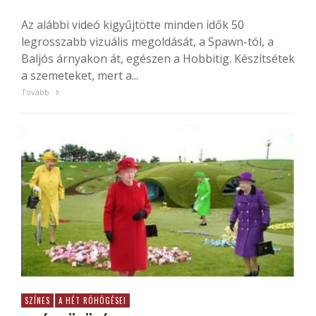
Az alábbi videó kigyűjtötte minden idők 50
legrosszabb vizuális megoldását, a Spawn-tól, a
Baljós árnyakon át, egészen a Hobbitig. Készítsétek
a szemeteket, mert a...
Tovább
SZÍNES
A HÉT RÖHÖGÉSEI