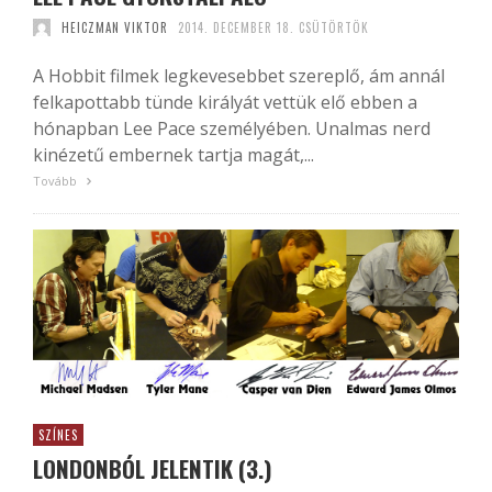
HEICZMAN VIKTOR
2014. DECEMBER 18. CSÜTÖRTÖK
A Hobbit filmek legkevesebbet szereplő, ám annál
felkapottabb tünde királyát vettük elő ebben a
hónapban Lee Pace személyében. Unalmas nerd
kinézetű embernek tartja magát,...
Tovább
SZÍNES
LONDONBÓL JELENTIK (3.)