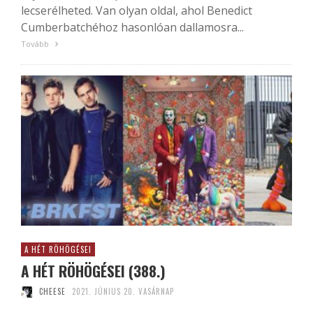
lecserélheted. Van olyan oldal, ahol Benedict
Cumberbatchéhoz hasonlóan dallamosra...
Tovább
A HÉT RÖHÖGÉSEI
A HÉT RÖHÖGÉSEI (388.)
CHEESE
2021. JÚNIUS 20. VASÁRNAP