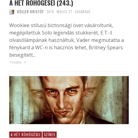
A HÉT RÖHÖGÉSEI (243.)
KÖLLER KRISTÓF
2018. MÁJUS 27. VASÁRNAP
Wookiee stílusú biztonsági övet vásároltunk,
megépítettük Solo legendás stukkerét, E.T.-t
olvasólámpának használtuk, Vader megmutatta a
fénykard a WC-n is hasznos lehet, Britney Spears
besegített...
Tovább
A HÉT RÖHÖGÉSEI
SZÍNES