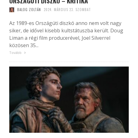
ORSZÁGÚTI DISZKÓ – KRITIKA
BALOG ZOLTÁN
2024. MÁRCIUS 23. SZOMBAT
Az 1989-es Országúti diszkó anno nem volt nagy
siker, de idővel kisebb kultstátuszba került. Doug
Liman a régi film producerével, Joel Silverrel
közösen 35...
Tovább