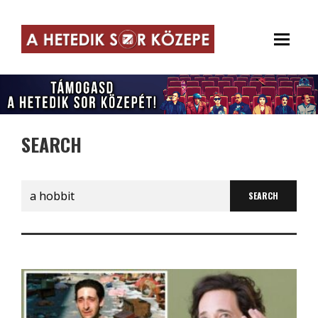
SEARCH
Search
for: