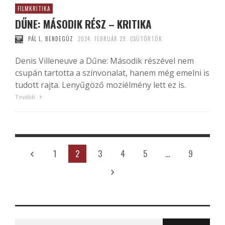
FILMKRITIKA
DŰNE: MÁSODIK RÉSZ – KRITIKA
PÁL L. BENDEGÚZ
2024. FEBRUÁR 29. CSÜTÖRTÖK
Denis Villeneuve a Dűne: Második részével nem
csupán tartotta a színvonalat, hanem még emelni is
tudott rajta. Lenyűgöző moziélmény lett ez is.
Tovább
1
2
3
4
5
…
9
Search