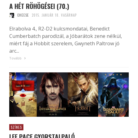
A HÉT RÖHÖGÉSEI (70.)
CHEESE
2015. JANUÁR 18. VASÁRNAP
Elrabolva 4., R2-D2 kulcsmondatai, Benedict
Cumberbatch parodizál, a Jóbarátok zene nélkül,
miért fáj a Hobbit szerelem, Gwyneth Paltrow jó
arc...
Tovább
SZÍNES
LEE PACE GYORSTALPALÓ