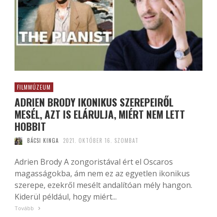
FILMMÚZEUM
ADRIEN BRODY IKONIKUS SZEREPEIRŐL
MESÉL, AZT IS ELÁRULJA, MIÉRT NEM LETT
HOBBIT
BÁCSI KINGA
2021. OKTÓBER 16. SZOMBAT
Adrien Brody A zongoristával ért el Oscaros
magasságokba, ám nem ez az egyetlen ikonikus
szerepe, ezekről mesélt andalítóan mély hangon.
Kiderül például, hogy miért...
Tovább