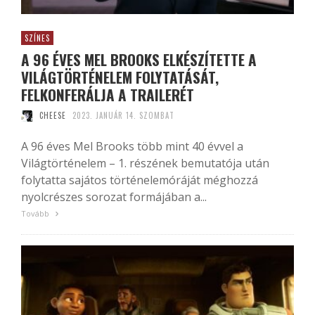
SZÍNES
A 96 ÉVES MEL BROOKS ELKÉSZÍTETTE A
VILÁGTÖRTÉNELEM FOLYTATÁSÁT,
FELKONFERÁLJA A TRAILERÉT
CHEESE
2023. JANUÁR 14. SZOMBAT
A 96 éves Mel Brooks több mint 40 évvel a
Világtörténelem – 1. részének bemutatója után
folytatta sajátos történelemóráját méghozzá
nyolcrészes sorozat formájában a...
Tovább