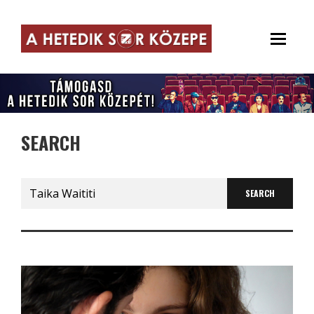
SEARCH
Search
for: