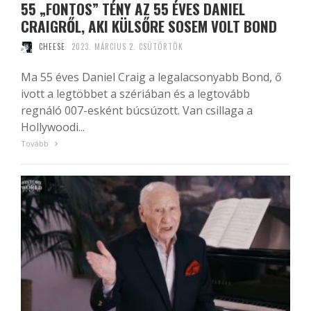
55 „FONTOS” TÉNY AZ 55 ÉVES DANIEL
CRAIGRŐL, AKI KÜLSŐRE SOSEM VOLT BOND
CHEESE
2023. MÁRCIUS 2. CSÜTÖRTÖK
Ma 55 éves Daniel Craig a legalacsonyabb Bond, ő
ivott a legtöbbet a szériában és a legtovább
regnáló 007-esként búcsúzott. Van csillaga a
Hollywoodi...
Tovább