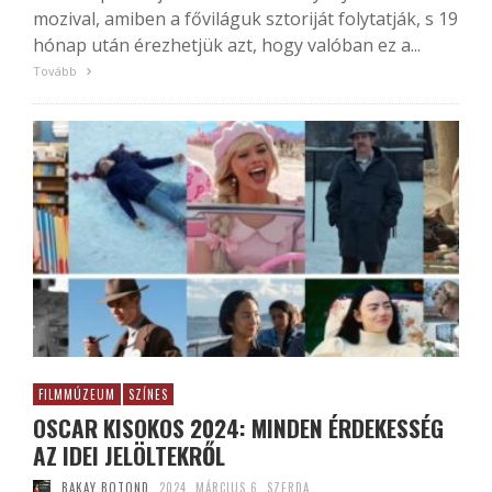
mozival, amiben a főviláguk sztoriját folytatják, s 19
hónap után érezhetjük azt, hogy valóban ez a...
Tovább
FILMMÚZEUM
SZÍNES
OSCAR KISOKOS 2024: MINDEN ÉRDEKESSÉG
AZ IDEI JELÖLTEKRŐL
BAKAY BOTOND
2024. MÁRCIUS 6. SZERDA