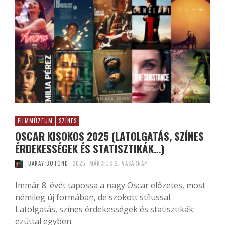
FILMMÚZEUM
SZÍNES
OSCAR KISOKOS 2025 (LATOLGATÁS, SZÍNES
ÉRDEKESSÉGEK ÉS STATISZTIKÁK…)
BAKAY BOTOND
2025. MÁRCIUS 2. VASÁRNAP
Immár 8. évét tapossa a nagy Oscar előzetes, most
némileg új formában, de szokott stílussal.
Latolgatás, színes érdekességek és statisztikák:
ezúttal egyben.