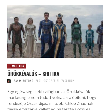
FILMKRITIKA
ÖRÖKKÉVALÓK – KRITIKA
BAKAY BOTOND
2021. OKTÓBER 31. VASÁRNAP
Egy egészségesebb világban az Örökkévalók
marketingje nem tudott volna arra építeni, hogy
rendezője Oscar-díjas, mi több, Chloe Zhaónak
tavaly egyszerre kellett volna fesztiválozni és...