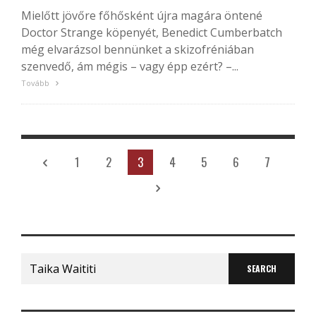
Mielőtt jövőre főhősként újra magára öntené
Doctor Strange köpenyét, Benedict Cumberbatch
még elvarázsol bennünket a skizofréniában
szenvedő, ám mégis – vagy épp ezért? –...
Tovább
1
2
3
4
5
6
7
Search
for: