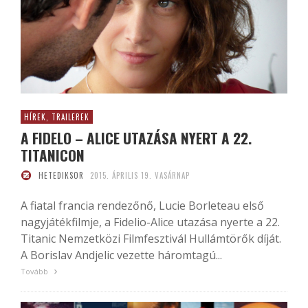
HÍREK, TRAILEREK
A FIDELO – ALICE UTAZÁSA NYERT A 22.
TITANICON
HETEDIKSOR
2015. ÁPRILIS 19. VASÁRNAP
A fiatal francia rendezőnő, Lucie Borleteau első
nagyjátékfilmje, a Fidelio-Alice utazása nyerte a 22.
Titanic Nemzetközi Filmfesztivál Hullámtörők díját.
A Borislav Andjelic vezette háromtagú...
Tovább