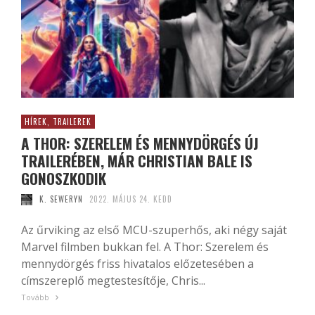
HÍREK, TRAILEREK
A THOR: SZERELEM ÉS MENNYDÖRGÉS ÚJ
TRAILERÉBEN, MÁR CHRISTIAN BALE IS
GONOSZKODIK
K. SEWERYN
2022. MÁJUS 24. KEDD
Az űrviking az első MCU-szuperhős, aki négy saját
Marvel filmben bukkan fel. A Thor: Szerelem és
mennydörgés friss hivatalos előzetesében a
címszereplő megtestesítője, Chris...
Tovább