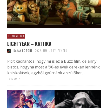
FILMKRITIKA
LIGHTYEAR – KRITIKA
BAKAY BOTOND
2022. JÚNIUS 17. PÉNTEK
Picit kacifántos, hogy mi is ez a Buzz film, de annyi
biztos, hogyha most a ’90-es évek derekán lennénk
kisiskolások, egyből gyűrnénk a szülőket,...
Tovább