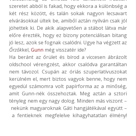
szeretet abból is fakad, hogy ekkora a különbség a
két rész között, és talán sokak nagyon lecsavart
elvárásokkal ültek be, amiből aztán nyilván csak jól
jöhettek ki. De akik alapvetően a stábot látva már
előre érezték, hogy ez bizony potenciálisan bitang
jó lesz, azok se fognak csalódni. Ugye ha végzett az
Őrzők
kel,
Gunn
még visszatér ide?
Ha beránt az őrület és bírod a viccesen ábrázolt
oldschool vérengzést, akkor csalódva garantáltan
nem távozol. Csupán az óriás szuperlatívuszokat
kerülném el, mert biztos vagyok benne, hogy nem
egyedül számomra volt papírforma az a minőség,
amit Gunn-nék összehoztak. Meg aztán a sztori
tényleg nem egy nagy dolog. Minden más viszont –
nekünk magyaroknak Gáti hangjátékával együtt –
a fentieknek megfelelve kihagyhatatlan élmény!