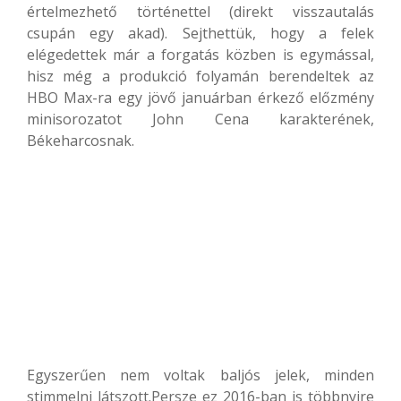
értelmezhető történettel (direkt visszautalás
csupán egy akad). Sejthettük, hogy a felek
elégedettek már a forgatás közben is egymással,
hisz még a produkció folyamán berendeltek az
HBO Max-ra egy jövő januárban érkező előzmény
minisorozatot John Cena karakterének,
Békeharcosnak.
Egyszerűen nem voltak baljós jelek, minden
stimmelni látszott.Persze ez 2016-ban is többnyire