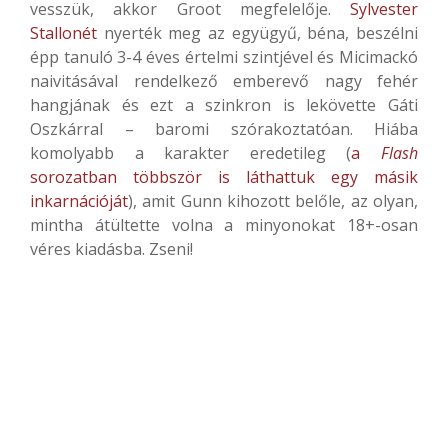
vesszük, akkor Groot megfelelője.
Sylvester
Stallonét
nyerték meg az együgyű, béna, beszélni
épp tanuló 3-4 éves értelmi szintjével és Micimackó
naivitásával rendelkező emberevő nagy fehér
hangjának és ezt a szinkron is lekövette Gáti
Oszkárral – baromi szórakoztatóan. Hiába
komolyabb a karakter eredetileg (
a
Flash
sorozatban többször is láthattuk egy másik
inkarnációját
), amit Gunn kihozott belőle, az olyan,
mintha átültette volna a minyonokat 18+-osan
véres kiadásba. Zseni!