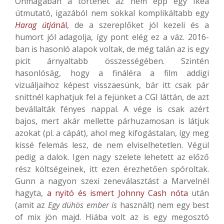
Önmagában a történet az nem épp egy Ikea
útmutató, igazából nem sokkal komplikáltabb egy
Harag útjá
nál
, de a szereplőket jól kezeli és a
humort jól adagolja, így pont elég ez a váz. 2016-
ban is hasonló alapok voltak, de még talán az is egy
picit árnyaltabb összességében. Szintén
hasonlóság, hogy a fináléra a film addigi
vizuáljaihoz képest visszaesünk, bár itt csak pár
snittnél kaphatjuk fel a fejünket a CGI láttán, de azt
bevállalták fényes nappal. A vége is csak azért
bajos, mert akár mellette párhuzamosan is látjuk
azokat (pl. a cápát), ahol meg kifogástalan, így meg
kissé felemás lesz, de nem elviselhetetlen. Végül
pedig a dalok. Igen nagy szelete lehetett az előző
rész költségeinek, itt ezen érezhetően spóroltak.
Gunn a nagyon szexi zeneválasztást a Marvelnél
hagyta,
a nyitó és ismert Johnny Cash nóta
után
(amit az
Egy dühös ember is
használt) nem egy best
of mix jön majd. Hiába volt az is egy megosztó