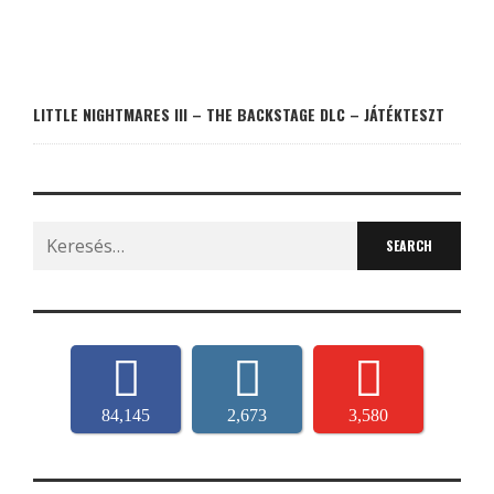
LITTLE NIGHTMARES III – THE BACKSTAGE DLC – JÁTÉKTESZT
Search
for:
84,145
2,673
3,580