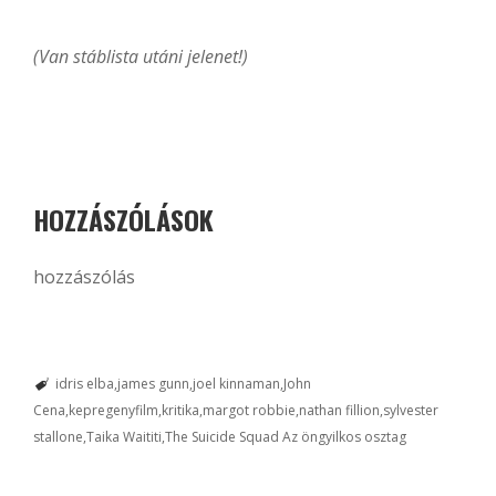
(Van stáblista utáni jelenet!)
HOZZÁSZÓLÁSOK
hozzászólás
idris elba
james gunn
joel kinnaman
John
Cena
kepregenyfilm
kritika
margot robbie
nathan fillion
sylvester
stallone
Taika Waititi
The Suicide Squad Az öngyilkos osztag