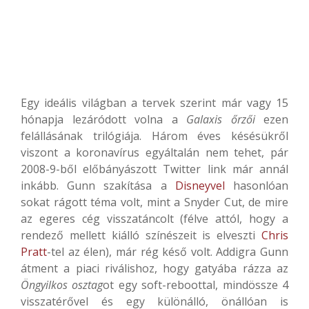
Egy ideális világban a tervek szerint már vagy 15
hónapja lezáródott volna a
Galaxis őrzői
ezen
felállásának trilógiája. Három éves késésükről
viszont a koronavírus egyáltalán nem tehet, pár
2008-9-ből előbányászott Twitter link már annál
inkább. Gunn szakítása a
Disneyvel
hasonlóan
sokat rágott téma volt, mint a Snyder Cut, de mire
az egeres cég visszatáncolt (félve attól, hogy a
rendező mellett kiálló színészeit is elveszti
Chris
Pratt
-tel az élen), már rég késő volt. Addigra Gunn
átment a piaci riválishoz, hogy gatyába rázza az
Öngyilkos osztag
ot egy soft-reboottal, mindössze 4
visszatérővel és egy különálló, önállóan is