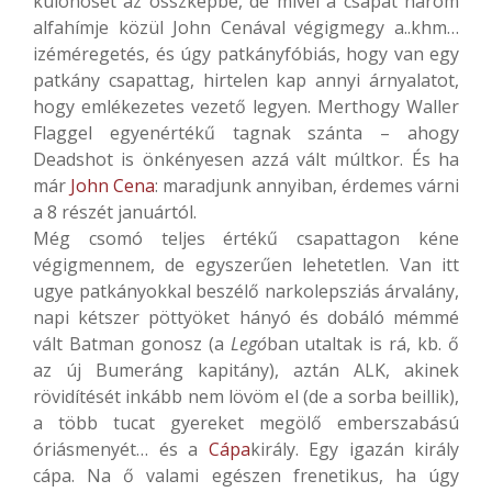
különöset az összképbe, de mivel a csapat három
alfahímje közül John Cenával végigmegy a..khm…
izéméregetés, és úgy patkányfóbiás, hogy van egy
patkány csapattag, hirtelen kap annyi árnyalatot,
hogy emlékezetes vezető legyen. Merthogy Waller
Flaggel egyenértékű tagnak szánta – ahogy
Deadshot is önkényesen azzá vált múltkor. És ha
már
John Cena
: maradjunk annyiban, érdemes várni
a 8 részét januártól.
Még csomó teljes értékű csapattagon kéne
végigmennem, de egyszerűen lehetetlen. Van itt
ugye patkányokkal beszélő narkolepsziás árvalány,
napi kétszer pöttyöket hányó és dobáló mémmé
vált Batman gonosz (a
Legó
ban utaltak is rá, kb. ő
az új Bumeráng kapitány), aztán ALK, akinek
rövidítését inkább nem lövöm el (de a sorba beillik),
a több tucat gyereket megölő emberszabású
óriásmenyét… és a
Cápa
király. Egy igazán király
cápa. Na ő valami egészen frenetikus, ha úgy