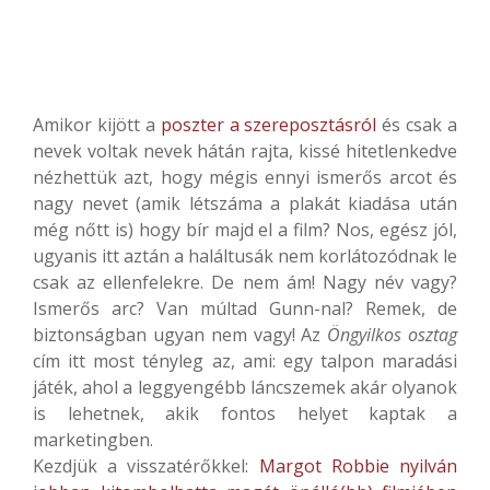
Amikor kijött a
poszter a szereposztásról
és csak a
nevek voltak nevek hátán rajta, kissé hitetlenkedve
nézhettük azt, hogy mégis ennyi ismerős arcot és
nagy nevet (amik létszáma a plakát kiadása után
még nőtt is) hogy bír majd el a film? Nos, egész jól,
ugyanis itt aztán a haláltusák nem korlátozódnak le
csak az ellenfelekre. De nem ám! Nagy név vagy?
Ismerős arc? Van múltad Gunn-nal? Remek, de
biztonságban ugyan nem vagy! Az
Öngyilkos osztag
cím itt most tényleg az, ami: egy talpon maradási
játék, ahol a leggyengébb láncszemek akár olyanok
is lehetnek, akik fontos helyet kaptak a
marketingben.
Kezdjük a visszatérőkkel:
Margot Robbie nyilván