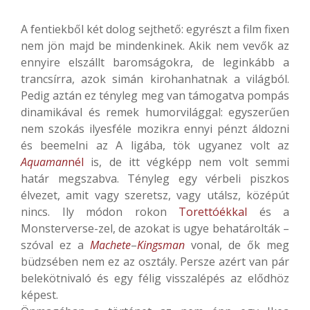
A fentiekből két dolog sejthető: egyrészt a film fixen
nem jön majd be mindenkinek. Akik nem vevők az
ennyire elszállt baromságokra, de leginkább a
trancsírra, azok simán kirohanhatnak a világból.
Pedig aztán ez tényleg meg van támogatva pompás
dinamikával és remek humorvilággal: egyszerűen
nem szokás ilyesféle mozikra ennyi pénzt áldozni
és beemelni az A ligába, tök ugyanez volt az
Aquaman
nél
is, de itt végképp nem volt semmi
határ megszabva. Tényleg egy vérbeli piszkos
élvezet, amit vagy szeretsz, vagy utálsz, középút
nincs. Ily módon rokon
Torettóékkal
és a
Monsterverse-zel, de azokat is ugye behatárolták –
szóval ez a
Machete
–
Kingsman
vonal, de ők meg
büdzsében nem ez az osztály. Persze azért van pár
belekötnivaló és egy félig visszalépés az elődhöz
képest.