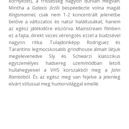
környezet), a frissesség nagyon durván megvan.
Mintha a
Galaxis őrzői
bespeedezte volna magát
Kingsman
nel, csak nem 1-2 koncentrált jelenetbe
belőve a változatos és natúr haláltusákat, hanem
az egész játékidőre elszórva. Mainstream filmben
ez a fajta, direkt vicces vérengzés ezzel a büdzsével
nagyon ritka. Tulajdonképp Rodriguez és
Tarantino legmocskosabb grindhouse álmait látjuk
megelevenedve Sly és Schwarzi klasszikus
egyszemélyes hadsereg üzemmódban letolt
hullahegyeivel a VHS korszakból meg a
John
Rambó
ból. És az egész meg van fejelve a jelenleg
elvárt stílussal meg humorvilággal emellé.