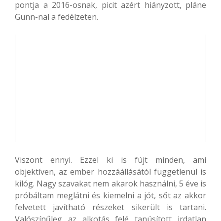
pontja a 2016-osnak, picit azért hiányzott, pláne
Gunn-nal a fedélzeten.
Viszont ennyi. Ezzel ki is fújt minden, ami
objektíven, az ember hozzáállásától függetlenül is
kilóg. Nagy szavakat nem akarok használni, 5 éve is
próbáltam meglátni és kiemelni a jót, sőt az akkor
felvetett javítható részeket sikerült is tartani.
Valószínűleg az alkotás felé tanúsított irdatlan