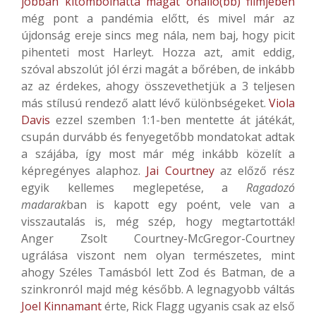
jobban kitombolhatta magát önálló(bb) filmjében
még pont a pandémia előtt, és mivel már az
újdonság ereje sincs meg nála, nem baj, hogy picit
pihenteti most Harleyt. Hozza azt, amit eddig,
szóval abszolút jól érzi magát a bőrében, de inkább
az az érdekes, ahogy összevethetjük a 3 teljesen
más stílusú rendező alatt lévő különbségeket.
Viola
Davis
ezzel szemben 1:1-ben mentette át játékát,
csupán durvább és fenyegetőbb mondatokat adtak
a szájába, így most már még inkább közelít a
képregényes alaphoz.
Jai Courtney
az előző rész
egyik kellemes meglepetése, a
Ragadozó
madarak
ban is kapott egy poént, vele van a
visszautalás is, még szép, hogy megtartották!
Anger Zsolt Courtney-McGregor-Courtney
ugrálása viszont nem olyan természetes, mint
ahogy Széles Tamásból lett Zod és Batman, de a
szinkronról majd még később. A legnagyobb váltás
Joel Kinnamant
érte, Rick Flagg ugyanis csak az első