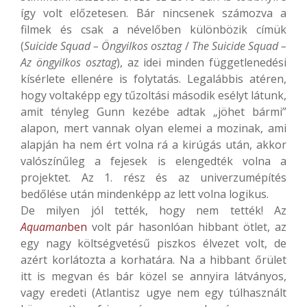
így volt előzetesen. Bár nincsenek számozva a
filmek és csak a névelőben különbözik címük
(
Suicide Squad – Öngyilkos osztag
/
The Suicide Squad –
Az öngyilkos osztag
), az idei minden függetlenedési
kísérlete ellenére is folytatás. Legalábbis atéren,
hogy voltaképp egy tűzoltási második esélyt látunk,
amit tényleg Gunn kezébe adtak „jöhet bármi”
alapon, mert vannak olyan elemei a mozinak, ami
alapján ha nem ért volna rá a kirúgás után, akkor
valószínűleg a fejesek is elengedték volna a
projektet. Az 1. rész és az univerzumépítés
bedőlése után mindenképp az lett volna logikus.
De milyen jól tették, hogy nem tették! Az
Aquaman
ben
volt pár hasonlóan hibbant ötlet, az
egy nagy költségvetésű piszkos élvezet volt, de
azért korlátozta a korhatára. Na a hibbant őrület
itt is megvan és bár közel se annyira látványos,
vagy eredeti (Atlantisz ugye nem egy túlhasznált