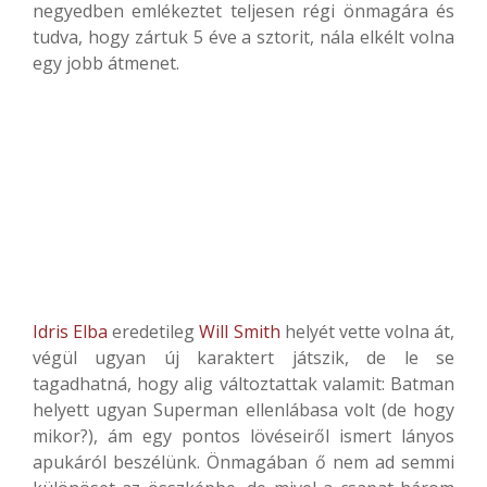
negyedben emlékeztet teljesen régi önmagára és
tudva, hogy zártuk 5 éve a sztorit, nála elkélt volna
egy jobb átmenet.
Idris Elba
eredetileg
Will Smith
helyét vette volna át,
végül ugyan új karaktert játszik, de le se
tagadhatná, hogy alig változtattak valamit: Batman
helyett ugyan Superman ellenlábasa volt (de hogy
mikor?), ám egy pontos lövéseiről ismert lányos
apukáról beszélünk. Önmagában ő nem ad semmi