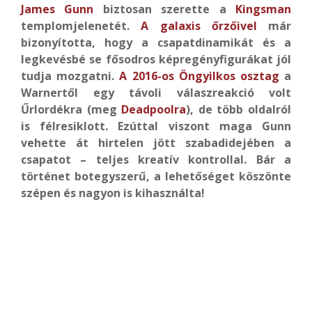
James Gunn
biztosan szerette a
Kingsman
templomjelenetét.
A galaxis őrzőivel
már
bizonyította, hogy a csapatdinamikát és a
legkevésbé se fősodros képregényfigurákat jól
tudja mozgatni.
A 2016-os Öngyilkos osztag
a
Warnertől egy távoli válaszreakció volt
Űrlordékra (meg
Deadpoolra
), de több oldalról
is félresiklott. Ezúttal viszont maga Gunn
vehette át hirtelen jött szabadidejében a
csapatot – teljes kreatív kontrollal. Bár a
történet botegyszerű, a lehetőséget köszönte
szépen és nagyon is kihasználta!