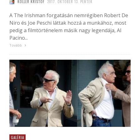
KÖLLER KRISTÓF
2017. OKTÓBER 13. PÉNTEK
A The Irishman forgatásán nemrégiben Robert De
Niro és Joe Peschi láttak hozzá a munkához, most
pedig a filmtörténelem másik nagy legendája, Al
Pacino...
Tovább
GALÉRIA