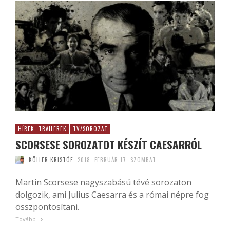
HÍREK, TRAILEREK
TV/SOROZAT
SCORSESE SOROZATOT KÉSZÍT CAESARRÓL
KÖLLER KRISTÓF
2018. FEBRUÁR 17. SZOMBAT
Martin Scorsese nagyszabású tévé sorozaton
dolgozik, ami Julius Caesarra és a római népre fog
összpontosítani.
Tovább