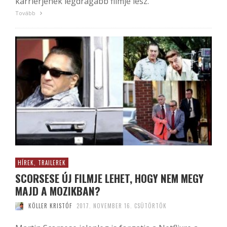
karrierjének legdrágább filmje lesz.
Tovább
HÍREK, TRAILEREK
SCORSESE ÚJ FILMJE LEHET, HOGY NEM MEGY
MAJD A MOZIKBAN?
KÖLLER KRISTÓF
2017. NOVEMBER 16. CSÜTÖRTÖK