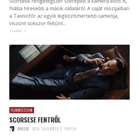
Scorsese rengetegszer szerepelt a kamera előtt is,
hiába híresebb a másik oldaláról. A saját mozijaiban
a Taxisofőr az egyik legközismertebb cameója,
viszont sokszor feltűnt...
Tovább
FILMMÚZEUM
SCORSESE FENTRŐL
CHEESE
2016. DECEMBER 2. PÉNTEK