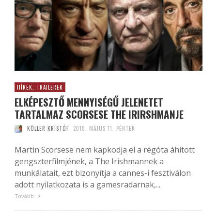
HÍREK, TRAILEREK
ELKÉPESZTŐ MENNYISÉGŰ JELENETET
TARTALMAZ SCORSESE THE IRIRSHMANJE
KÖLLER KRISTÓF
2018. MÁJUS 11. PÉNTEK
Martin Scorsese nem kapkodja el a régóta áhított
gengszterfilmjének, a The Irishmannek a
munkálatait, ezt bizonyítja a cannes-i fesztiválon
adott nyilatkozata is a gamesradarnak,...
Tovább