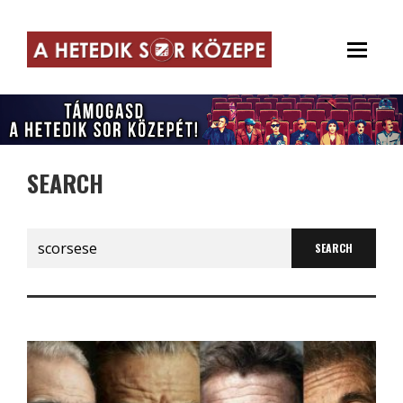
SEARCH
Search
for: