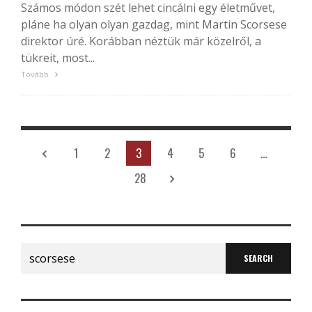
Számos módon szét lehet cincálni egy életművet,
pláne ha olyan olyan gazdag, mint Martin Scorsese
direktor úré. Korábban néztük már közelről, a
tükreit, most...
Tovább
1
2
3
4
5
6
…
28
Search
for: