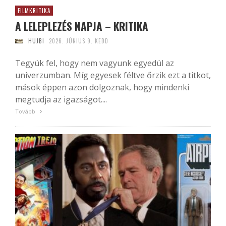
FILMKRITIKA
A LELEPLEZÉS NAPJA – KRITIKA
HUJBI
2026. JÚNIUS 9. KEDD
Tegyük fel, hogy nem vagyunk egyedül az
univerzumban. Míg egyesek féltve őrzik ezt a titkot,
mások éppen azon dolgoznak, hogy mindenki
megtudja az igazságot....
Tovább