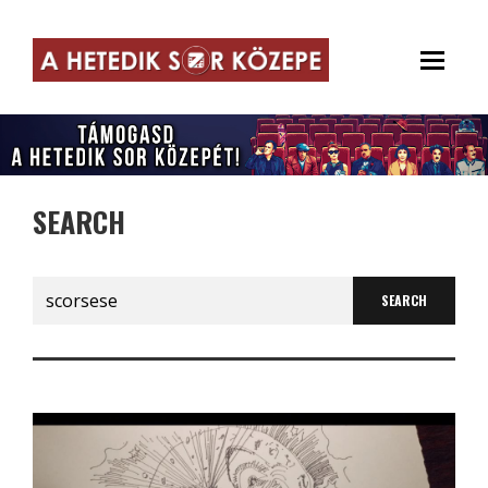
SEARCH
Search
for: