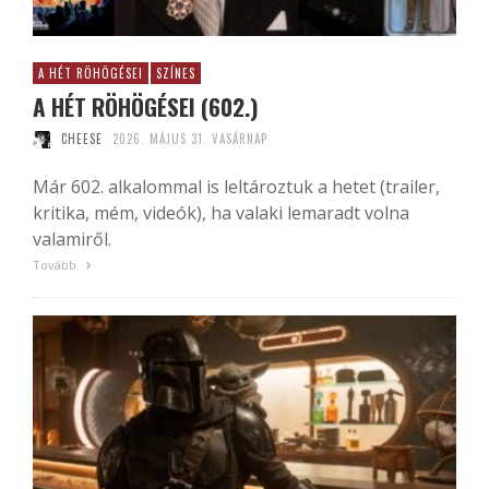
A HÉT RÖHÖGÉSEI
SZÍNES
A HÉT RÖHÖGÉSEI (602.)
CHEESE
2026. MÁJUS 31. VASÁRNAP
Már 602. alkalommal is leltároztuk a hetet (trailer,
kritika, mém, videók), ha valaki lemaradt volna
valamiről.
Tovább