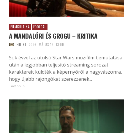
FILMKRITIKA
FŐOLDAL
A MANDALÓRI ÉS GROGU – KRITIKA
HUJBI
2026. MÁJUS 19. KEDD
Sok évvel az utolsó Star Wars mozifilm bemutatása
után a legjobban teljesítő streaming sorozat
karaktereit küldték a képernyőről a nagyvászonra,
hogy újabb rajongókat szerezzenek...
Tovább