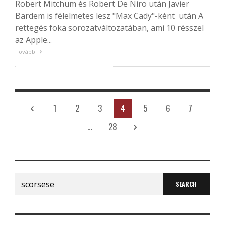
Robert Mitchum és Robert De Niro után Javier
Bardem is félelmetes lesz "Max Cady"-ként után A
rettegés foka sorozatváltozatában, ami 10 résszel
az Apple...
Tovább
1
2
3
4
5
6
7
…
28
Search
for: