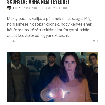
SCORSESE ORRA NEM TÉVEDHET
CHEESE
2010. AUGUSZTUS 26. CSÜTÖRTÖK
Marty bácsi is vallja, a pénznek nincs szaga. Míg
honi filmeseink sopánkodnak, hogy kénytelenek
két forgatás között reklámokat forgatni, addig
odaát kedvtelésből ugyanezt teszik...
Tovább
0