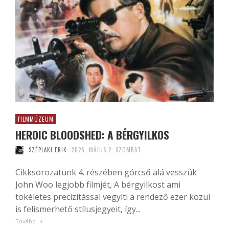
FILMMÚZEUM
HEROIC BLOODSHED: A BÉRGYILKOS
SZÉPLAKI ERIK
2026. MÁJUS 2. SZOMBAT
Cikksorozatunk 4. részében górcső alá vesszük
John Woo legjobb filmjét, A bérgyilkost ami
tökéletes precizitással vegyíti a rendező ezer közül
is felismerhető stílusjegyeit, így...
Tovább