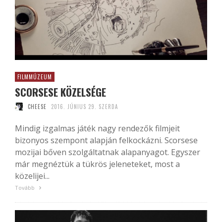
FILMMÚZEUM
SCORSESE KÖZELSÉGE
CHEESE
2016. JÚNIUS 29. SZERDA
Mindig izgalmas játék nagy rendezők filmjeit
bizonyos szempont alapján felkockázni. Scorsese
mozijai bőven szolgáltatnak alapanyagot. Egyszer
már megnéztük a tükrös jeleneteket, most a
közelijei...
Tovább