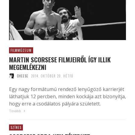
FILMMÚZEUM
MARTIN SCORSESE FILMJEIRŐL ÍGY ILLIK
MEGEMLÉKEZNI
CHEESE
2014. OKTÓBER 20. HÉTFŐ
Egy nagy formátumú rendező lenyűgöző karrierjét
láthatjuk 12 percben, minden kockája azt bizonyítja,
hogy erre a csodálatos pályára született.
Tovább
SZÍNES