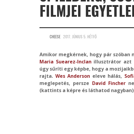
FILMJEI EGYETL
CHEESE
2017. JÚNIUS 5. HÉTFŐ
Amikor megkérnek, hogy pár szóban m
Maria Suearez-Inclan
illusztrátor azt 
úgy sűríti egy képbe, hogy a mozijaikb
rajta.
Wes Anderson
eleve hálás,
Sof
meglepetés, persze
David Fincher
n
(kattints a képre és láthatod nagyban)