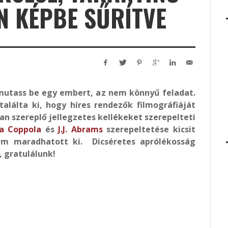
EN KÉPBE SŰRÍTVE
utass be egy embert, az nem könnyű feladat.
találta ki, hogy híres rendezők filmográfiáját
an szereplő jellegzetes kellékeket szerepelteti
ia Coppola
és
J.J. Abrams
szerepeltetése kicsit
em maradhatott ki. Dicséretes aprólékosság
, gratulálunk!