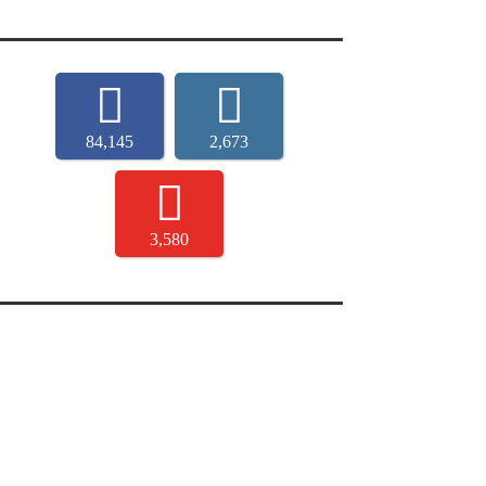
84,145
2,673
3,580