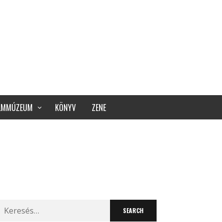
ILMMÚZEUM
KÖNYV
ZENE
Search
for: