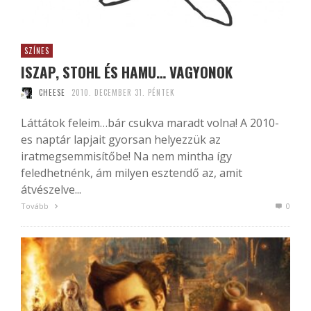
SZÍNES
ISZAP, STOHL ÉS HAMU… VAGYONOK
CHEESE
2010. DECEMBER 31. PÉNTEK
Láttátok feleim…bár csukva maradt volna! A 2010-
es naptár lapjait gyorsan helyezzük az
iratmegsemmisítőbe! Na nem mintha így
feledhetnénk, ám milyen esztendő az, amit
átvészelve...
Tovább
0