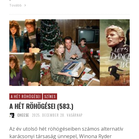
Tovább
A HÉT RÖHÖGÉSEI
SZÍNES
A HÉT RÖHÖGÉSEI (583.)
CHEESE
2025. DECEMBER 28. VASÁRNAP
Az év utolsó hét röhögéseiben számos alternatív
karácsonyi társaság ünnepel, Winona Ryder