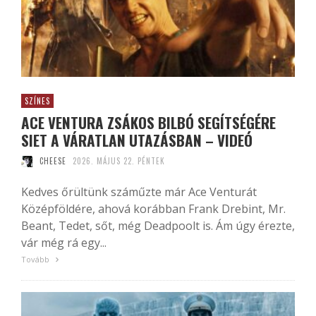
SZÍNES
ACE VENTURA ZSÁKOS BILBÓ SEGÍTSÉGÉRE
SIET A VÁRATLAN UTAZÁSBAN – VIDEÓ
CHEESE
2026. MÁJUS 22. PÉNTEK
Kedves őrültünk száműzte már Ace Venturát
Középföldére, ahová korábban Frank Drebint, Mr.
Beant, Tedet, sőt, még Deadpoolt is. Ám úgy érezte,
vár még rá egy...
Tovább