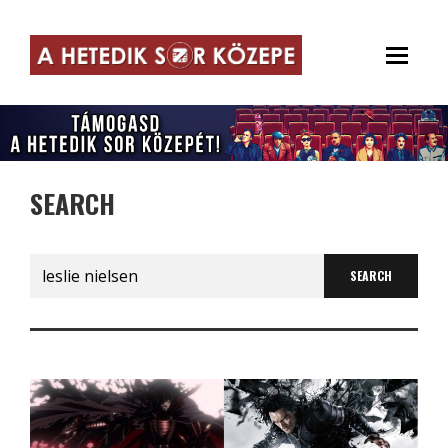
SEARCH
Search
for: