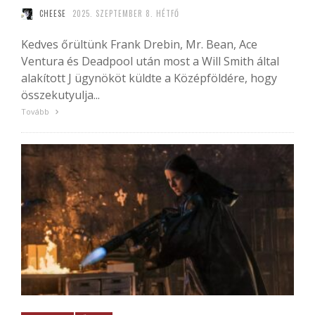
CHEESE
2025. SZEPTEMBER 8. HÉTFŐ
Kedves őrültünk Frank Drebin, Mr. Bean, Ace
Ventura és Deadpool után most a Will Smith által
alakított J ügynököt küldte a Középföldére, hogy
összekutyulja...
Tovább