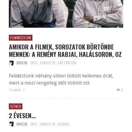
FILMMÚZEUM
AMIKOR A FILMEK, SOROZATOK BÖRTÖNBE
MENNEK: A REMÉNY RABJAI, HALÁLSORON, OZ
CHEESE
2012. JÚNIUS 21. CSÜTÖRTÖK
Felidéztünk néhány sitten töltött kellemes órát,
mert a mozi rengeteg időt töltött ott.
Tovább
0
SZÍNES
2 ÉVESEN…
CHEESE
2011. JÚNIUS 15. SZERDA