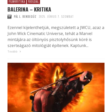
FILMKRITIKA
FŐOLDAL
BALERINA – KRITIKA
PÁL L. BENDEGÚZ
2025. JÚNIUS 7. SZOMBAT
Ezennel kijelenthetjük, megszületett a JWCU, azaz a
John Wick Cinematic Universe, tehát a Marvel
mintájára az öltönyös pisztolyhősünk köré is
szerteágazó mitológiát építenek. Kaptunk...
Tovább