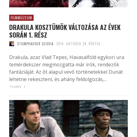
FILMMÚZEUM
DRAKULA KOSZTÜMÖK VÁLTOZÁSA AZ ÉVEK
SORÁN 1. RÉSZ
STUMPHAUSER SZILVIA
2014. OKTÓBER 24. PÉNTEK
Drakula, azaz Vlad Tepes, Havasalföld egykori ura
temérdekszer megmozgatta már írók, rendezők
fantáziáját. Az őt alapul vevő történetekkel Dunát
lehetne rekeszteni, és ahány feldolgozás,...
Tovább