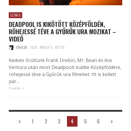
SZÍNES
DEADPOOL IS KIKÖTÖTT KÖZÉPFÖLDÉN,
RÖHEJESSÉ TÉVE A GYŰRŰK URA MOZIKAT –
VIDEÓ
CHEESE
2025. MÁJUS 5. HÉTFŐ
Kedves őrültünk Frank Drebin, Mr. Bean és Ace
Ventura után most Deadpoolt küldte Középföldére,
röhejessé téve a Gyűrűk ura filmeket. Itt is kellett
pár...
Tovább
1
2
3
4
5
6