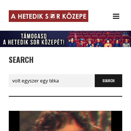
SEARCH
Search
for: