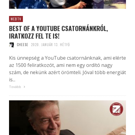
WEBTV
BEST OF A YOUTUBE CSATORNÁNKRÓL,
IRATKOZZ FEL TE IS!
CHEESE
2020. JANUÁR 13. HÉTFŐ
Kis ünnepség a YouTube csatornánknak, ami elérte
az 1500 feliratkozót, ami nem egy ordító nagy
szám, de nekünk azért örömteli. Jóval több energiát
is...
Tovább