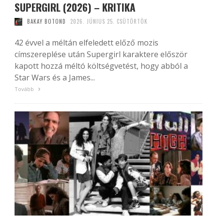
SUPERGIRL (2026) – KRITIKA
BAKAY BOTOND
2026. JÚNIUS 25. CSÜTÖRTÖK
42 évvel a méltán elfeledett előző mozis
címszereplése után Supergirl karaktere először
kapott hozzá méltó költségvetést, hogy abból a
Star Wars és a James...
Tovább