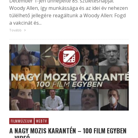
December 1-jén ünnepelte 85. születésnapját
Woody Allen, így munkássága és az idei év nehezen
túlélhető jellegére reagáltunk a Woody Allen: Fogd
a vakcinát és...
Tovább
FILMMÚZEUM
WEBTV
A NAGY MOZIS KARANTÉN – 100 FILM EGYBEN