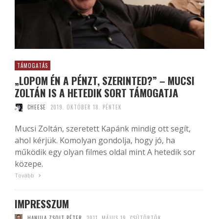
TÁMOGATÁS
„LOPOM ÉN A PÉNZT, SZERINTED?” – MUCSI
ZOLTÁN IS A HETEDIK SORT TÁMOGATJA
CHEESE
2019. OKTÓBER 18. PÉNTEK
Mucsi Zoltán, szeretett Kapánk mindig ott segít,
ahol kérjük. Komolyan gondolja, hogy jó, ha
működik egy olyan filmes oldal mint A hetedik sor
közepe.
Tovább
IMPRESSZUM
HANULA ZSOLT PÉTER
2011. MÁJUS 19. CSÜTÖRTÖK