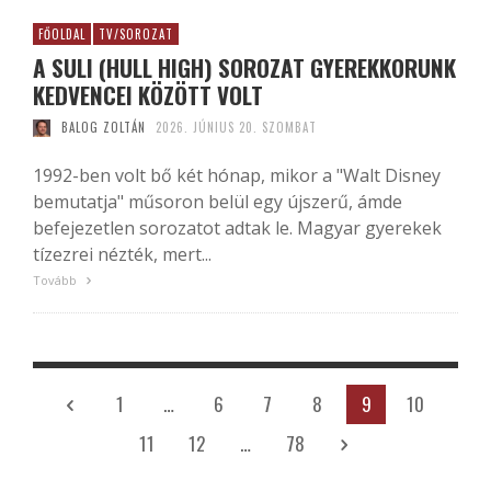
FŐOLDAL
TV/SOROZAT
A SULI (HULL HIGH) SOROZAT GYEREKKORUNK
KEDVENCEI KÖZÖTT VOLT
BALOG ZOLTÁN
2026. JÚNIUS 20. SZOMBAT
1992-ben volt bő két hónap, mikor a "Walt Disney
bemutatja" műsoron belül egy újszerű, ámde
befejezetlen sorozatot adtak le. Magyar gyerekek
tízezrei nézték, mert...
Tovább
1
…
6
7
8
9
10
11
12
…
78