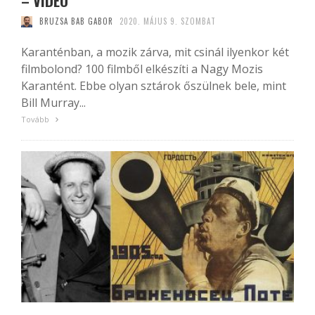
– VIDEÓ
BRUZSA BAB GABOR
2020. MÁJUS 9. SZOMBAT
Karanténban, a mozik zárva, mit csinál ilyenkor két
filmbolond? 100 filmből elkészíti a Nagy Mozis
Karantént. Ebbe olyan sztárok őszülnek bele, mint
Bill Murray...
Tovább