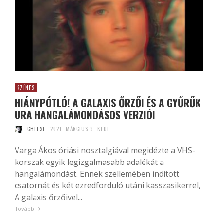
SZÍNES
HIÁNYPÓTLÓ! A GALAXIS ŐRZŐI ÉS A GYŰRŰK
URA HANGALÁMONDÁSOS VERZIÓI
CHEESE
2021. MÁRCIUS 9. KEDD
Varga Ákos óriási nosztalgiával megidézte a VHS-
korszak egyik legizgalmasabb adalékát a
hangalámondást. Ennek szellemében indított
csatornát és két ezredforduló utáni kasszasikerrel,
A galaxis őrzőivel...
Tovább