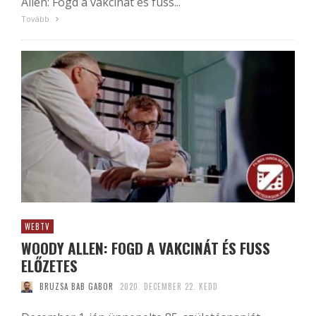
Allen: Fogd a vakcinát és fuss...
Tovább
WEBTV
WOODY ALLEN: FOGD A VAKCINÁT ÉS FUSS
ELŐZETES
BRUZSA BAB GABOR
2020. DECEMBER 22. KEDD