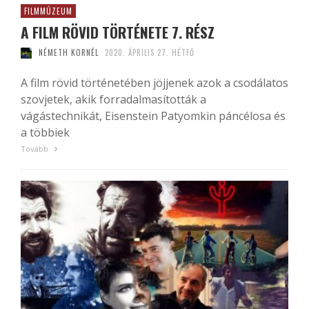
FILMMÚZEUM
A FILM RÖVID TÖRTÉNETE 7. RÉSZ
NÉMETH KORNÉL
2020. ÁPRILIS 27. HÉTFŐ
A film rövid történetében jöjjenek azok a csodálatos
szovjetek, akik forradalmasították a
vágástechnikát, Eisenstein Patyomkin páncélosa és
a többiek
Tovább