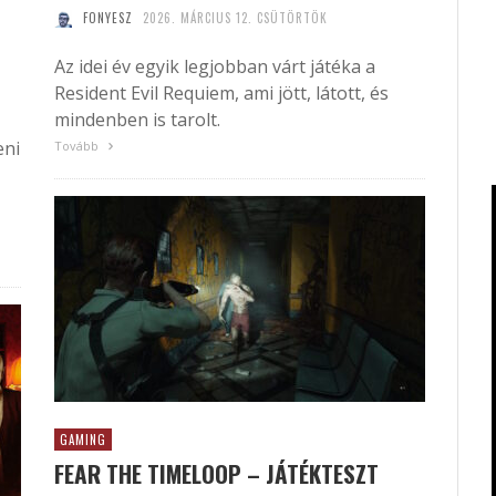
FONYESZ
2026. MÁRCIUS 12. CSÜTÖRTÖK
Az idei év egyik legjobban várt játéka a
Resident Evil Requiem, ami jött, látott, és
mindenben is tarolt.
eni
Tovább
GAMING
FEAR THE TIMELOOP – JÁTÉKTESZT