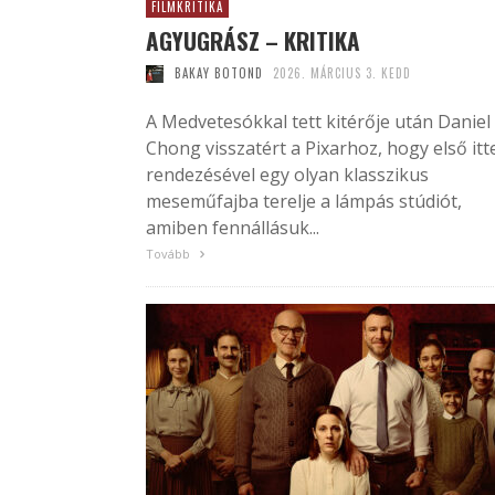
FILMKRITIKA
AGYUGRÁSZ – KRITIKA
BAKAY BOTOND
2026. MÁRCIUS 3. KEDD
A Medvetesókkal tett kitérője után Daniel
Chong visszatért a Pixarhoz, hogy első itt
rendezésével egy olyan klasszikus
meseműfajba terelje a lámpás stúdiót,
amiben fennállásuk...
Tovább