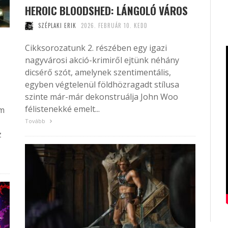
HEROIC BLOODSHED: LÁNGOLÓ VÁROS
SZÉPLAKI ERIK
2026. FEBRUÁR 10. KEDD
Cikksorozatunk 2. részében egy igazi
nagyvárosi akció-krimiről ejtünk néhány
dicsérő szót, amelynek szentimentális,
egyben végtelenül földhözragadt stílusa
szinte már-már dekonstruálja John Woo
félistenekké emelt...
lm
Tovább
z