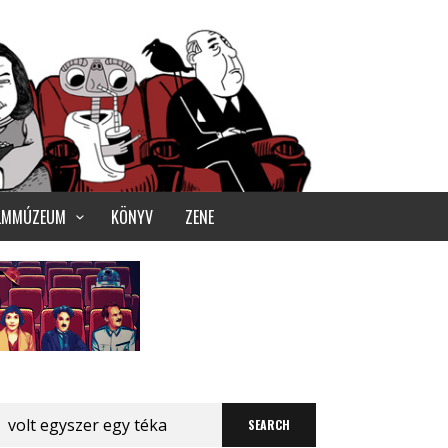
ILMMÚZEUM
KÖNYV
ZENE
Search
for: