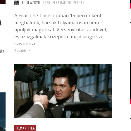
K. SEWERYN
2026. FEBRUÁR 20. PÉNTEK
A Fear The Timeloopban 15 percenként
A
meghalunk, hacsak folyamatosan nem
ápoljuk magunkat. Versenyfutás az idővel,
és az izgalmak közepette majd kiugrik a
szívünk a...
 és
Tovább
FILMKRITIKA