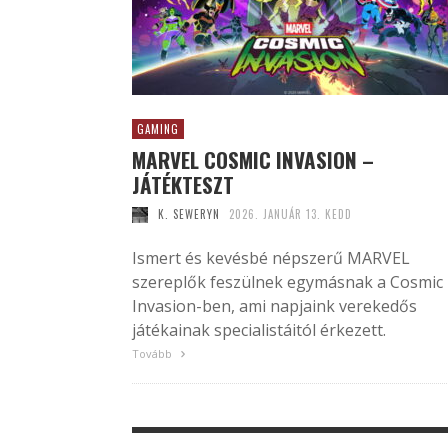
GAMING
MARVEL COSMIC INVASION –
JÁTÉKTESZT
K. SEWERYN
2026. JANUÁR 13. KEDD
Ismert és kevésbé népszerű MARVEL
szereplők feszülnek egymásnak a Cosmic
Invasion-ben, ami napjaink verekedős
játékainak specialistáitól érkezett.
Tovább