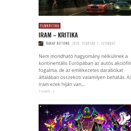
FILMKRITIKA
IRAM – KRITIKA
BAKAY BOTOND
2026. FEBRUÁR 7. SZOMBAT
Nem mondható hagyomány nélkülinek a
kontinentális Európában az autós akciófi
fogalma, de az emlékezetes darabokat
általában összeköti valamilyen behatás. A
Iram ezek híján van,...
Tovább