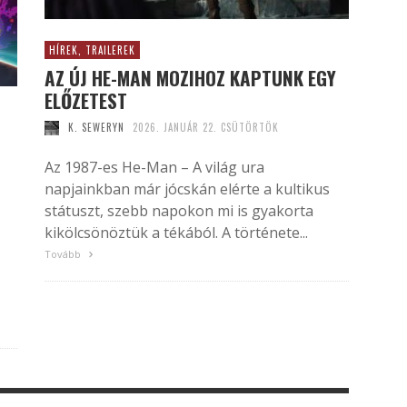
HÍREK, TRAILEREK
AZ ÚJ HE-MAN MOZIHOZ KAPTUNK EGY
ELŐZETEST
K. SEWERYN
2026. JANUÁR 22. CSÜTÖRTÖK
Az 1987-es He-Man – A világ ura
napjainkban már jócskán elérte a kultikus
státuszt, szebb napokon mi is gyakorta
kikölcsönöztük a tékából. A története...
Tovább