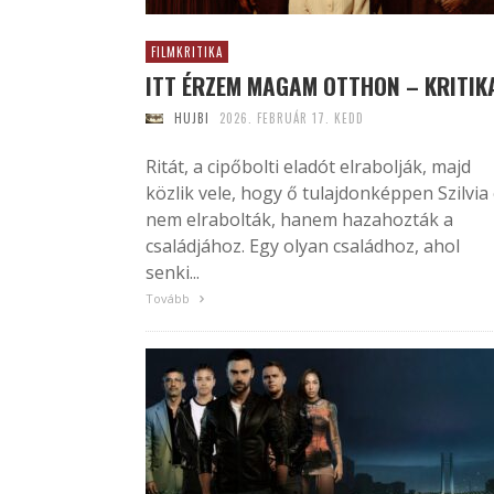
FILMKRITIKA
ITT ÉRZEM MAGAM OTTHON – KRITIK
HUJBI
2026. FEBRUÁR 17. KEDD
Ritát, a cipőbolti eladót elrabolják, majd
közlik vele, hogy ő tulajdonképpen Szilvia
nem elrabolták, hanem hazahozták a
családjához. Egy olyan családhoz, ahol
senki...
Tovább