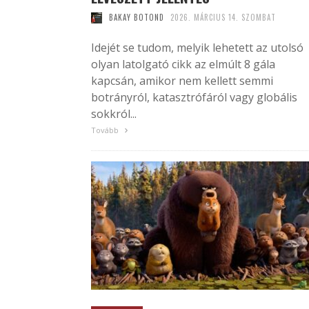
BAKAY BOTOND
2026. MÁRCIUS 14. SZOMBAT
Idejét se tudom, melyik lehetett az utolsó
olyan latolgató cikk az elmúlt 8 gála
kapcsán, amikor nem kellett semmi
botrányról, katasztrófáról vagy globális
sokkról...
Tovább