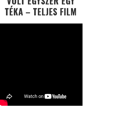
VOLT EGYSZER EGY
TÉKA – TELJES FILM