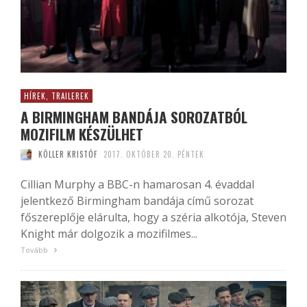
HÍREK, TRAILEREK
A BIRMINGHAM BANDÁJA SOROZATBÓL
MOZIFILM KÉSZÜLHET
KÖLLER KRISTÓF
2017. OKTÓBER 20. PÉNTEK
Cillian Murphy a BBC-n hamarosan 4. évaddal
jelentkező Birmingham bandája című sorozat
főszereplője elárulta, hogy a széria alkotója, Steven
Knight már dolgozik a mozifilmes...
Tovább