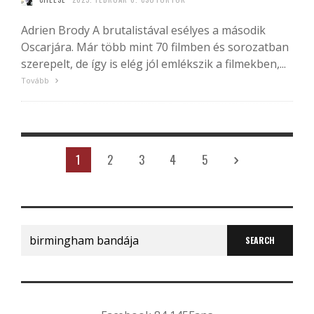
Adrien Brody A brutalistával esélyes a második
Oscarjára. Már több mint 70 filmben és sorozatban
szerepelt, de így is elég jól emlékszik a filmekben,...
Tovább
1
2
3
4
5
Search
for: