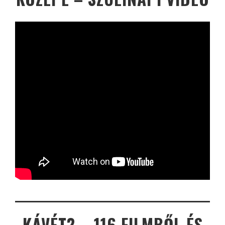
KÁVÉT? – 116 FILMBŐL ÉS