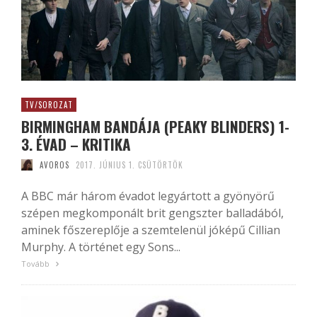
TV/SOROZAT
BIRMINGHAM BANDÁJA (PEAKY BLINDERS) 1-
3. ÉVAD – KRITIKA
AVOROS
2017. JÚNIUS 1. CSÜTÖRTÖK
A BBC már három évadot legyártott a gyönyörű
szépen megkomponált brit gengszter balladából,
aminek főszereplője a szemtelenül jóképű Cillian
Murphy. A történet egy Sons...
Tovább