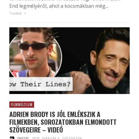
End legmélyéről, ahol a kocsmákban még...
Tovább
FILMMÚZEUM
ADRIEN BRODY IS JÓL EMLÉKSZIK A
FILMEKBEN, SOROZATOKBAN ELMONDOTT
SZÖVEGEIRE – VIDEÓ
CHEESE
2025. FEBRUÁR 6. CSÜTÖRTÖK