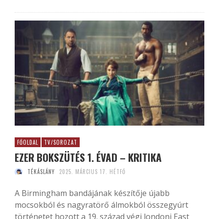
FŐOLDAL
TV/SOROZAT
EZER BOKSZÜTÉS 1. ÉVAD – KRITIKA
TÉKÁSLÁNY
2025. MÁRCIUS 17. HÉTFŐ
A Birmingham bandájának készítője újabb
mocsokból és nagyratörő álmokból összegyúrt
történetet hozott a 19. század végi londoni East