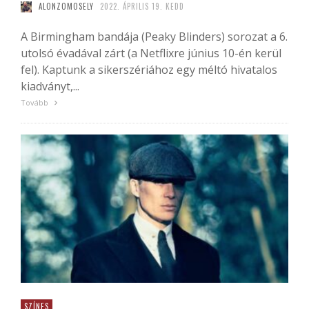
ALONZOMOSELY
2022. ÁPRILIS 19. KEDD
A Birmingham bandája (Peaky Blinders) sorozat a 6.
utolsó évadával zárt (a Netflixre június 10-én kerül
fel). Kaptunk a sikerszériához egy méltó hivatalos
kiadványt,...
Tovább
SZÍNES