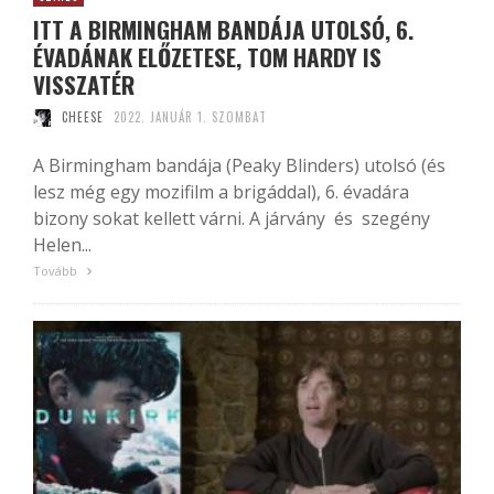
ITT A BIRMINGHAM BANDÁJA UTOLSÓ, 6.
ÉVADÁNAK ELŐZETESE, TOM HARDY IS
VISSZATÉR
CHEESE
2022. JANUÁR 1. SZOMBAT
A Birmingham bandája (Peaky Blinders) utolsó (és
lesz még egy mozifilm a brigáddal), 6. évadára
bizony sokat kellett várni. A járvány és szegény
Helen...
Tovább