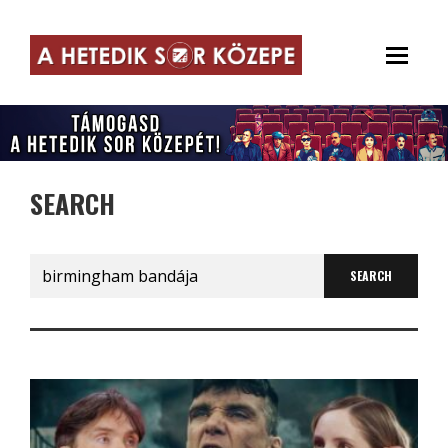
SEARCH
Search
for: