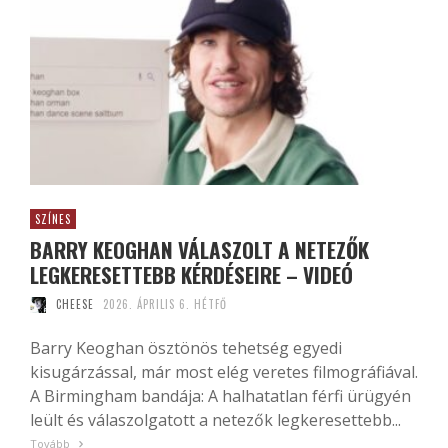
SZÍNES
BARRY KEOGHAN VÁLASZOLT A NETEZŐK
LEGKERESETTEBB KÉRDÉSEIRE – VIDEÓ
CHEESE
2026. ÁPRILIS 6. HÉTFŐ
Barry Keoghan ösztönös tehetség egyedi
kisugárzással, már most elég veretes filmográfiával.
A Birmingham bandája: A halhatatlan férfi ürügyén
leült és válaszolgatott a netezők legkeresettebb...
Tovább