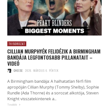
TV/SOROZAT
CILLIAN MURPHYÉK FELIDÉZIK A BIRMINGHAM
BANDÁJA LEGFONTOSABB PILLANATAIT –
VIDEÓ
CHEESE
2026. MÁRCIUS 6. PÉNTEK
A Birmingham bandája: A halhatatlan férfi film
apropóján Cillian Murphy (Tommy Shelby), Sophie
Rundle (Ada Thorne) és a sorozat alkotója, Steven
Knight visszatekintenek a...
Tovább