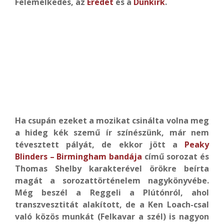
Felemelkedés, az
Eredet
és a
Dunkirk
.
Ha csupán ezeket a mozikat csinálta volna meg
a hideg kék szemű ír színészünk, már nem
tévesztett pályát, de ekkor jött a
Peaky
Blinders – Birmingham bandája
című sorozat és
Thomas Shelby karakterével örökre beírta
magát a sorozattörténelem nagykönyvébe.
Még beszél a Reggeli a Plútónról, ahol
transzvesztitát alakított, de a Ken Loach-csal
való közös munkát (Felkavar a szél) is nagyon