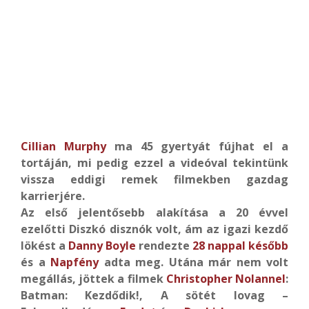
Cillian Murphy
ma 45 gyertyát fújhat el a
tortáján, mi pedig ezzel a videóval tekintünk
vissza eddigi remek filmekben gazdag
karrierjére.
Az első jelentősebb alakítása a 20 évvel
ezelőtti Diszkó disznók volt, ám az igazi kezdő
lökést a
Danny Boyle
rendezte
28 nappal később
és a
Napfény
adta meg. Utána már nem volt
megállás, jöttek a filmek
Christopher Nolannel
:
Batman: Kezdődik!, A sötét lovag –