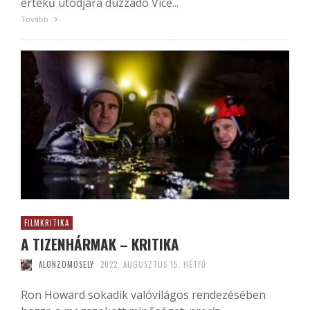
értékű utódjára duzzadó Vice...
Tovább
FILMKRITIKA
A TIZENHÁRMAK – KRITIKA
ALONZOMOSELY
2022. AUGUSZTUS 15. HÉTFŐ
Ron Howard sokadik valóvilágos rendezésében