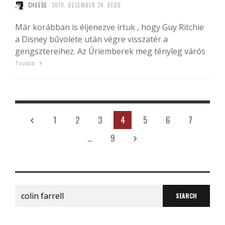
CHEESE
2019. DECEMBER 24. KEDD
Már korábban is éljenezve írtuk , hogy Guy Ritchie
a Disney bűvölete után végre visszatér a
gengsztereihez. Az Úriemberek meg tényleg várós
Tovább
1
2
3
4
5
6
7
…
9
Search
for: