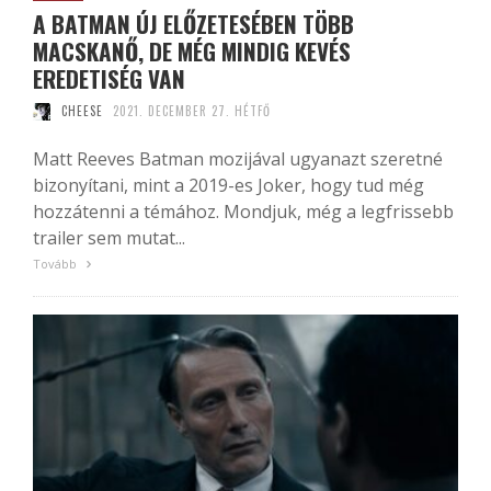
A BATMAN ÚJ ELŐZETESÉBEN TÖBB
MACSKANŐ, DE MÉG MINDIG KEVÉS
EREDETISÉG VAN
CHEESE
2021. DECEMBER 27. HÉTFŐ
Matt Reeves Batman mozijával ugyanazt szeretné
bizonyítani, mint a 2019-es Joker, hogy tud még
hozzátenni a témához. Mondjuk, még a legfrissebb
trailer sem mutat...
Tovább