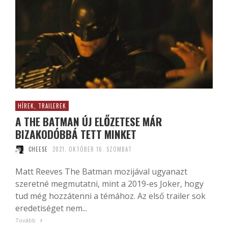
HÍREK, TRAILEREK
A THE BATMAN ÚJ ELŐZETESE MÁR
BIZAKODÓBBÁ TETT MINKET
CHEESE
2021. OKTÓBER 16. SZOMBAT
Matt Reeves The Batman mozijával ugyanazt
szeretné megmutatni, mint a 2019-es Joker, hogy
tud még hozzátenni a témához. Az első trailer sok
eredetiséget nem...
Tovább