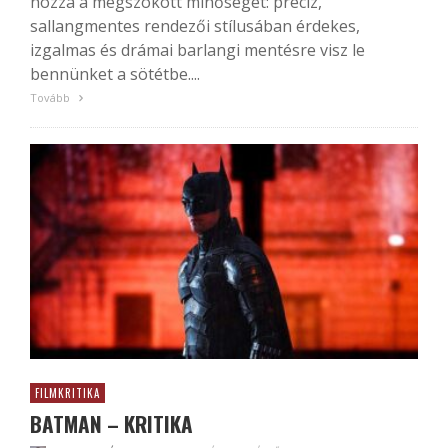
hozza a megszokott minőséget: precíz,
sallangmentes rendezői stílusában érdekes,
izgalmas és drámai barlangi mentésre visz le
bennünket a sötétbe....
Tovább
FILMKRITIKA
BATMAN – KRITIKA