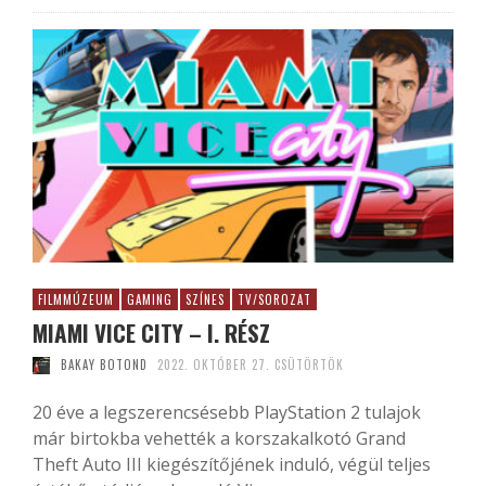
FILMMÚZEUM
GAMING
SZÍNES
TV/SOROZAT
MIAMI VICE CITY – I. RÉSZ
BAKAY BOTOND
2022. OKTÓBER 27. CSÜTÖRTÖK
20 éve a legszerencsésebb PlayStation 2 tulajok
már birtokba vehették a korszakalkotó Grand
Theft Auto III kiegészítőjének induló, végül teljes