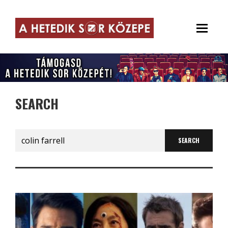
SEARCH
Search
for: