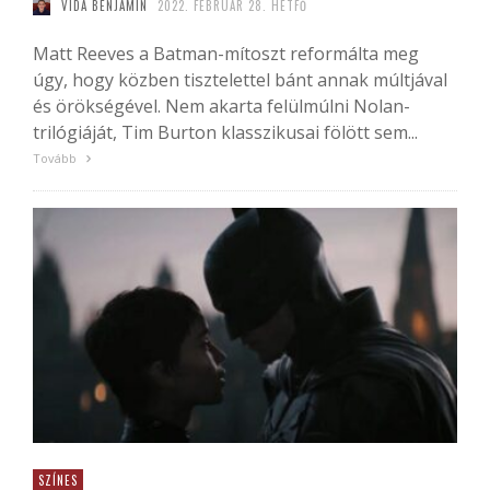
VIDA BENJÁMIN
2022. FEBRUÁR 28. HÉTFŐ
Matt Reeves a Batman-mítoszt reformálta meg
úgy, hogy közben tisztelettel bánt annak múltjával
és örökségével. Nem akarta felülmúlni Nolan-
trilógiáját, Tim Burton klasszikusai fölött sem...
Tovább
SZÍNES