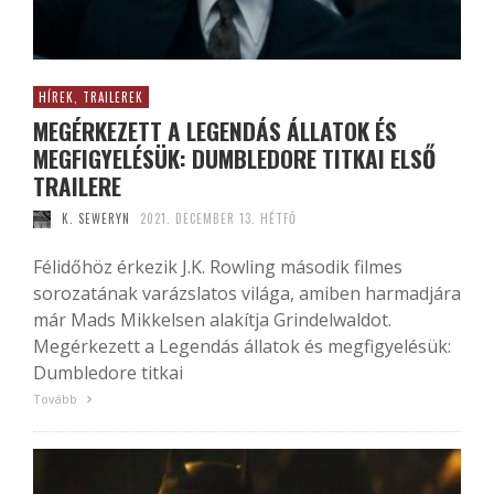
HÍREK, TRAILEREK
MEGÉRKEZETT A LEGENDÁS ÁLLATOK ÉS
MEGFIGYELÉSÜK: DUMBLEDORE TITKAI ELSŐ
TRAILERE
K. SEWERYN
2021. DECEMBER 13. HÉTFŐ
Félidőhöz érkezik J.K. Rowling második filmes
sorozatának varázslatos világa, amiben harmadjára
már Mads Mikkelsen alakítja Grindelwaldot.
Megérkezett a Legendás állatok és megfigyelésük:
Dumbledore titkai
Tovább