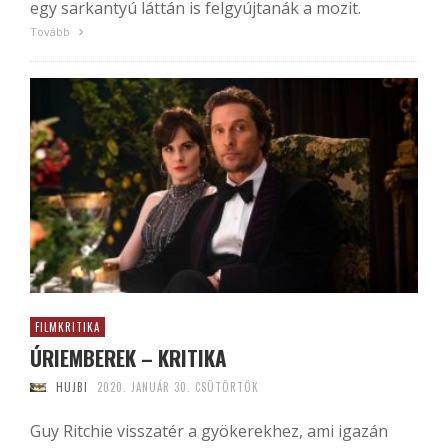
egy sarkantyú láttán is felgyújtanák a mozit.
Tovább
FILMKRITIKA
ÚRIEMBEREK – KRITIKA
HUJBI
2020. JANUÁR 30. CSÜTÖRTÖK
Guy Ritchie visszatér a gyökerekhez, ami igazán