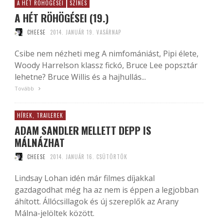
A HÉT RÖHÖGÉSEI
SZÍNES
A HÉT RÖHÖGÉSEI (19.)
CHEESE
2014. JANUÁR 19. VASÁRNAP
Csibe nem nézheti meg A nimfomániást, Pipi élete,
Woody Harrelson klassz fickó, Bruce Lee popsztár
lehetne? Bruce Willis és a hajhullás...
Tovább
HÍREK, TRAILEREK
ADAM SANDLER MELLETT DEPP IS
MÁLNÁZHAT
CHEESE
2014. JANUÁR 16. CSÜTÖRTÖK
Lindsay Lohan idén már filmes díjakkal
gazdagodhat még ha az nem is éppen a legjobban
áhított. Állócsillagok és új szereplők az Arany
Málna-jelöltek között.