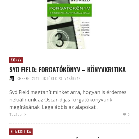
KÖNYV
SYD FIELD: FORGATÓKÖNYV – KÖNYVKRITIKA
CHEESE
2011. OKTÓBER 23. VASÁRNAP
Syd Field megtanít minket arra, hogyan is érdemes
nekiállnunk az Oscar-díjas forgatókönyvünk
megírásának. Legalábbis az alapokat...
Tovább
0
FILMKRITIKA