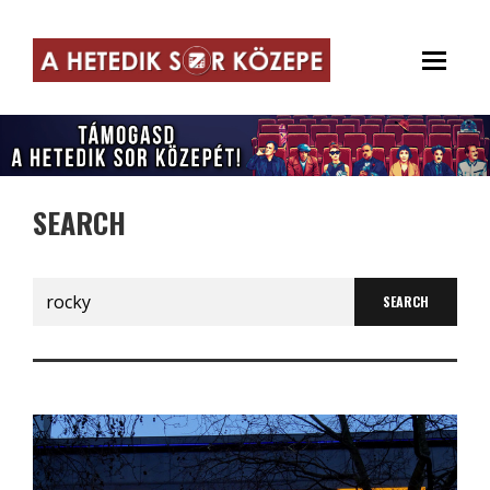
SEARCH
Search
for: