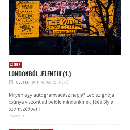
SZÍNES
LONDONBÓL JELENTIK (1.)
UBORKA
2014. JANUÁR 20. HÉTFŐ
Milyen egy autogramvadász napja? Leo szignója
csúnya viszont ad belőle mindenkinek. Jééé Sly a
szomszédban?
Tovább