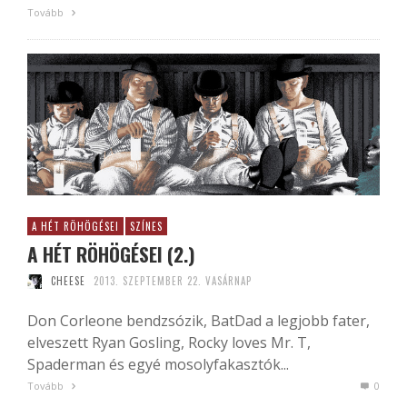
Tovább
A HÉT RÖHÖGÉSEI
SZÍNES
A HÉT RÖHÖGÉSEI (2.)
CHEESE
2013. SZEPTEMBER 22. VASÁRNAP
Don Corleone bendzsózik, BatDad a legjobb fater,
elveszett Ryan Gosling, Rocky loves Mr. T,
Spaderman és egyé mosolyfakasztók...
Tovább
0