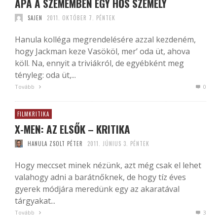
APA A SZEMEMBEN EGY HŐS SZEMÉLY
SAJEN
2011. OKTÓBER 7. PÉNTEK
Hanula kolléga megrendelésére azzal kezdeném,
hogy Jackman keze Vasököl, mer’ oda üt, ahova
köll. Na, ennyit a triviákról, de egyébként meg
tényleg: oda üt,...
Tovább
0
FILMKRITIKA
X-MEN: AZ ELSŐK – KRITIKA
HANULA ZSOLT PÉTER
2011. JÚNIUS 3. PÉNTEK
Hogy meccset minek nézünk, azt még csak el lehet
valahogy adni a barátnőknek, de hogy tíz éves
gyerek módjára meredünk egy az akaratával
tárgyakat...
Tovább
3