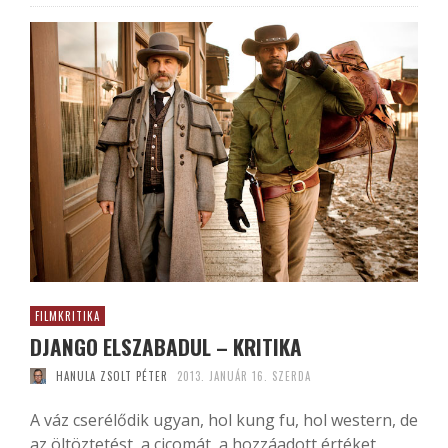
FILMKRITIKA
DJANGO ELSZABADUL – KRITIKA
HANULA ZSOLT PÉTER
2013. JANUÁR 16. SZERDA
A váz cserélődik ugyan, hol kung fu, hol western, de
az öltöztetést, a cicomát, a hozzáadott értéket