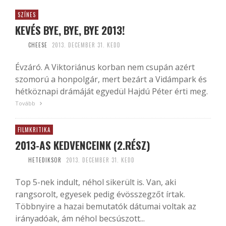
SZÍNES
KEVÉS BYE, BYE, BYE 2013!
CHEESE
2013. DECEMBER 31. KEDD
Évzáró. A Viktoriánus korban nem csupán azért
szomorú a honpolgár, mert bezárt a Vidámpark és
hétköznapi drámáját egyedül Hajdú Péter érti meg.
Tovább
FILMKRITIKA
2013-AS KEDVENCEINK (2.RÉSZ)
HETEDIKSOR
2013. DECEMBER 31. KEDD
Top 5-nek indult, néhol sikerült is. Van, aki
rangsorolt, egyesek pedig évösszegzőt írtak.
Többnyire a hazai bemutatók dátumai voltak az
irányadóak, ám néhol becsúszott...