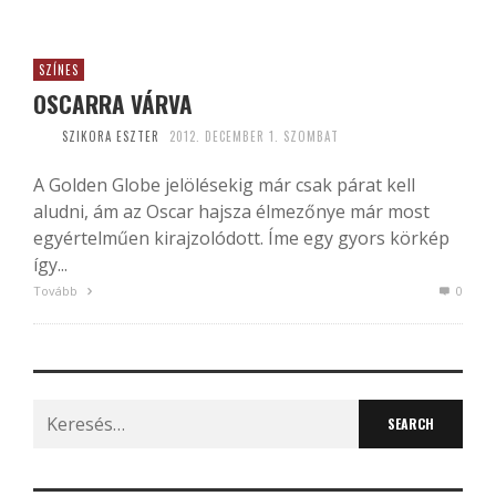
SZÍNES
OSCARRA VÁRVA
SZIKORA ESZTER
2012. DECEMBER 1. SZOMBAT
A Golden Globe jelölésekig már csak párat kell
aludni, ám az Oscar hajsza élmezőnye már most
egyértelműen kirajzolódott. Íme egy gyors körkép
így...
Tovább
0
Search
for: