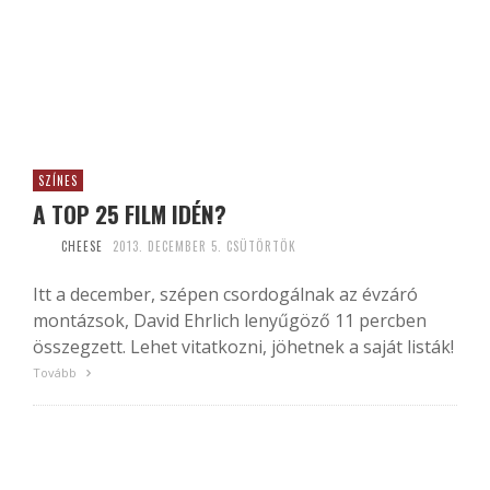
SZÍNES
A TOP 25 FILM IDÉN?
CHEESE
2013. DECEMBER 5. CSÜTÖRTÖK
Itt a december, szépen csordogálnak az évzáró
montázsok, David Ehrlich lenyűgöző 11 percben
összegzett. Lehet vitatkozni, jöhetnek a saját listák!
Tovább