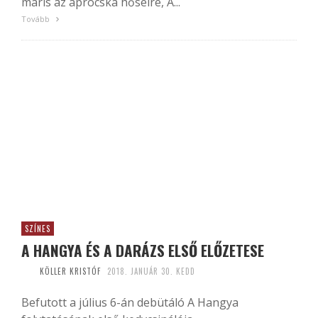
máris az aprócska hőseire, A...
Tovább
SZÍNES
A HANGYA ÉS A DARÁZS ELSŐ ELŐZETESE
KÖLLER KRISTÓF
2018. JANUÁR 30. KEDD
Befutott a július 6-án debütáló A Hangya