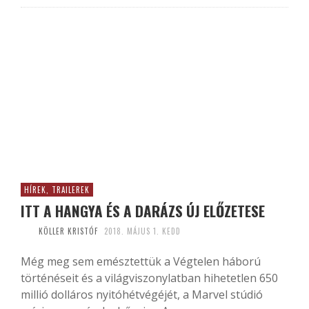
HÍREK, TRAILEREK
ITT A HANGYA ÉS A DARÁZS ÚJ ELŐZETESE
KÖLLER KRISTÓF
2018. MÁJUS 1. KEDD
Még meg sem emésztettük a Végtelen háború
történéseit és a világviszonylatban hihetetlen 650
millió dolláros nyitóhétvégéjét, a Marvel stúdió