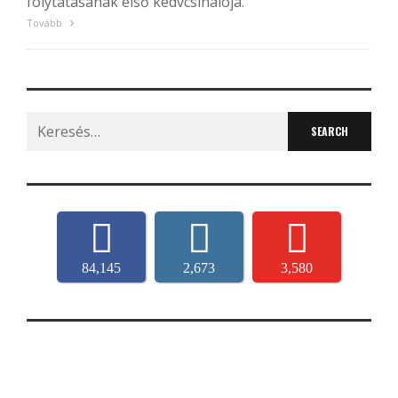
folytatásának első kedvcsinálója.
Tovább
Search
for:
84,145
2,673
3,580