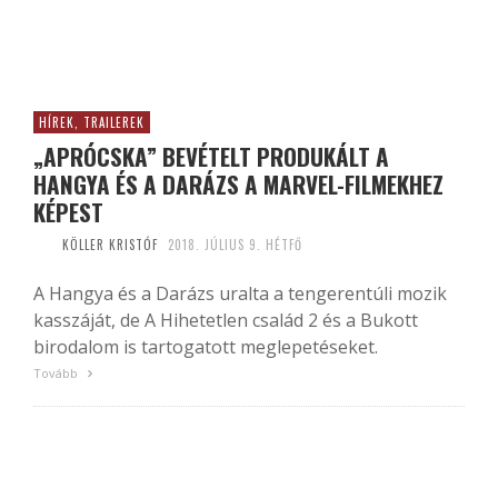
HÍREK, TRAILEREK
„APRÓCSKA” BEVÉTELT PRODUKÁLT A
HANGYA ÉS A DARÁZS A MARVEL-FILMEKHEZ
KÉPEST
KÖLLER KRISTÓF
2018. JÚLIUS 9. HÉTFŐ
A Hangya és a Darázs uralta a tengerentúli mozik
kasszáját, de A Hihetetlen család 2 és a Bukott
birodalom is tartogatott meglepetéseket.
Tovább