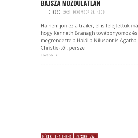
BAJSZA MOZDULATLAN
CHEESE
2021. DECEMBER 21. KEDD
Ha nem jön ez a trailer, el is felejtettük má
hogy Kenneth Branagh továbbnyomoz és
megrendezte a Halál a Nílusont is Agatha
Christie-től, persze...
Tovább
HÍREK, TRAILEREK
TV/SOROZAT