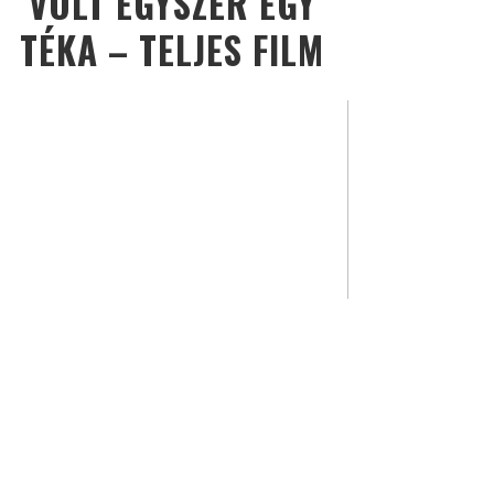
VOLT EGYSZER EGY
TÉKA – TELJES FILM