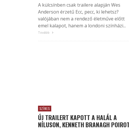
A külcsínben csak trailere alapján Wes
Anderson érzetű Ecc, pecc, ki lehetsz?
valójában nem a rendező életműve előtt
emel kalapot, hanem a londoni színházi...
Tovább
SZÍNES
ÚJ TRAILERT KAPOTT A HALÁL A
NÍLUSON, KENNETH BRANAGH POIRO