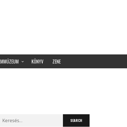
ILMMÚZEUM
KÖNYV
ZENE
Search
for: