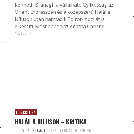
Kenneth Branagh a vállalható Gyilkosság az
Orient Expresszen és a középszerű Halál a
Níluson után harmadik Poirot-moziját is
elkészíti. Most éppen az Agatha Christie...
Tovább
FILMKRITIKA
HALÁL A NÍLUSON – KRITIKA
T
VIDA BENJÁMIN
2022. FEBRUÁR 18. PÉNTEK