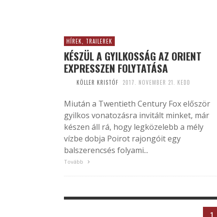
HÍREK, TRAILEREK
KÉSZÜL A GYILKOSSÁG AZ ORIENT
EXPRESSZEN FOLYTATÁSA
KÖLLER KRISTÓF
2017. NOVEMBER 21. KEDD
Miután a Twentieth Century Fox először
gyilkos vonatozásra invitált minket, már
készen áll rá, hogy legközelebb a mély
vízbe dobja Poirot rajongóit egy
balszerencsés folyami...
Tovább
1