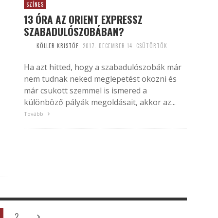
SZÍNES
13 ÓRA AZ ORIENT EXPRESSZ
SZABADULÓSZOBÁBAN?
KÖLLER KRISTÓF
2017. DECEMBER 14. CSÜTÖRTÖK
Ha azt hitted, hogy a szabadulószobák már
nem tudnak neked meglepetést okozni és
már csukott szemmel is ismered a
különböző pályák megoldásait, akkor az...
Tovább
2