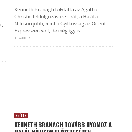
Kenneth Branagh folytatta az Agatha
Christie feldolgozások sorát, a Halál a
Níluson jobb, mint a Gyilkosság az Orient
r,
Expresszen volt, de még így is...
Tovább
SZÍNES
KENNETH BRANAGH TOVÁBB NYOMOZ A
HALÁL NÍLUSON ELŐZETESÉBEN