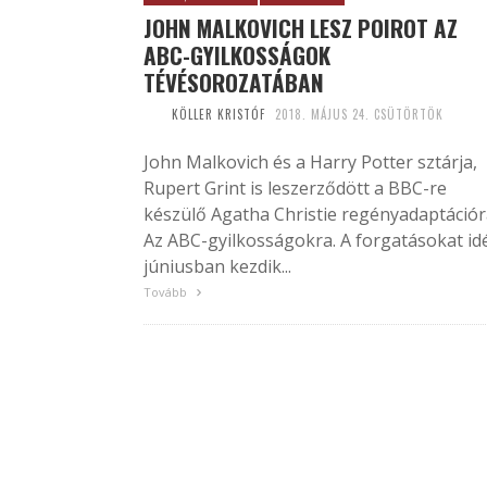
JOHN MALKOVICH LESZ POIROT AZ
ABC-GYILKOSSÁGOK
TÉVÉSOROZATÁBAN
KÖLLER KRISTÓF
2018. MÁJUS 24. CSÜTÖRTÖK
John Malkovich és a Harry Potter sztárja,
Rupert Grint is leszerződött a BBC-re
készülő Agatha Christie regényadaptációr
Az ABC-gyilkosságokra. A forgatásokat id
júniusban kezdik...
Tovább