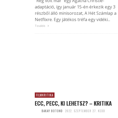
"Rég volt már" egy Agatha Christie-
adaptáció, így január 15-én érkezik egy 3
részből álló minisorozat, A Hét Számlap a
Netflixre. Egy játékos tréfa egy vidéki...
Tovább
FILMKRITIKA
ECC, PECC, KI LEHETSZ? – KRITIKA
BAKAY BOTOND
2022. SZEPTEMBER 27. KEDD