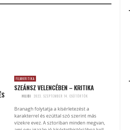
FILMKRITIKA
SZEÁNSZ VELENCÉBEN – KRITIKA
ÉS
HUJBI
2023. SZEPTEMBER 14. CSÜTÖRTÖK
Branagh folytatja a kísérletezést a
karakterrel és ezúttal szó szerint más
vizekre evez. A sztoriban minden megvan,
ami egy igazán jó kísértethistóriához kell,