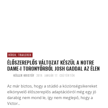
HÍREK, TRAILEREK
ÉLŐSZEREPLŐS VÁLTOZAT KÉSZÜL A NOTRE
DAME-I TORONYŐRBŐL JOSH GADDAL AZ ÉLEN
KÖLLER KRISTÓF
2019. JANUÁR 17. CSÜTÖRTÖK
Az már biztos, hogy a stúdió a közönségsikereket
elkönyvelő élőszereplős adaptációiról még egy jó
darabig nem mond le, így nem meglepő, hogy a
Victor...