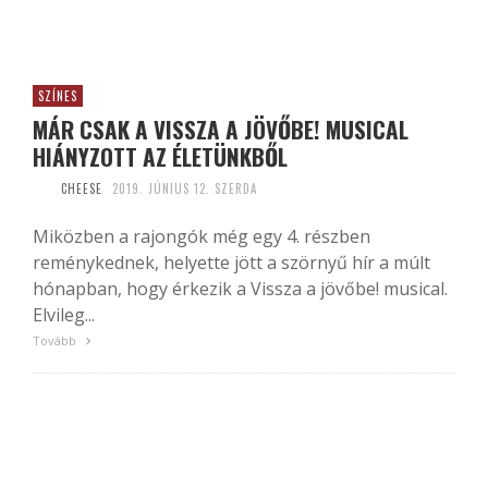
SZÍNES
MÁR CSAK A VISSZA A JÖVŐBE! MUSICAL
HIÁNYZOTT AZ ÉLETÜNKBŐL
CHEESE
2019. JÚNIUS 12. SZERDA
Miközben a rajongók még egy 4. részben
reménykednek, helyette jött a szörnyű hír a múlt
hónapban, hogy érkezik a Vissza a jövőbe! musical.
Elvileg...
Tovább