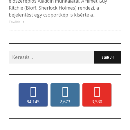
élőszereplős Aladdin munkálatai. A filmet Guy
Ritchie (Blöff, Sherlock Holmes) rendezi, a
bejelentést egy csoportkép is kísérte a...
Tovább
Search
for:
84,145
2,673
3,580