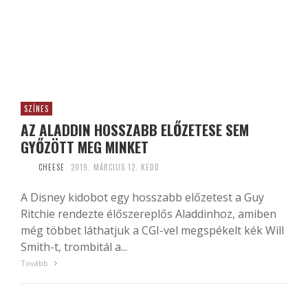
SZÍNES
AZ ALADDIN HOSSZABB ELŐZETESE SEM
GYŐZÖTT MEG MINKET
CHEESE
2019. MÁRCIUS 12. KEDD
A Disney kidobot egy hosszabb előzetest a Guy
Ritchie rendezte élőszereplős Aladdinhoz, amiben
még többet láthatjuk a CGI-vel megspékelt kék Will
Smith-t, trombitál a...
Tovább