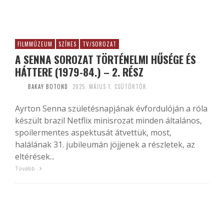
FILMMÚZEUM
SZÍNES
TV/SOROZAT
A SENNA SOROZAT TÖRTÉNELMI HŰSÉGE ÉS
HÁTTERE (1979-84.) – 2. RÉSZ
BAKAY BOTOND
2025. MÁJUS 1. CSÜTÖRTÖK
Ayrton Senna születésnapjának évfordulóján a róla
készült brazil Netflix minisrozat minden általános,
spoilermentes aspektusát átvettük, most,
halálának 31. jubileumán jöjjenek a részletek, az
eltérések...
Tovább