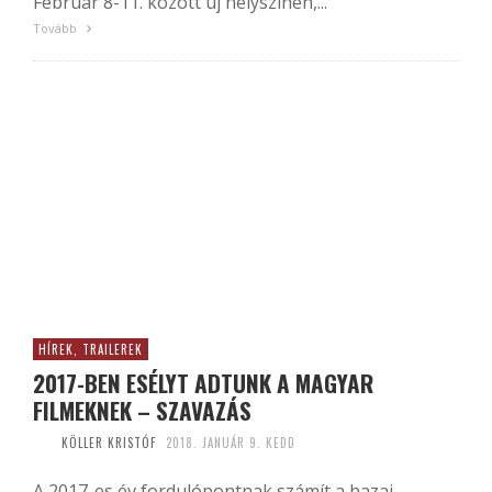
Február 8-11. között új helyszínen,...
Tovább
HÍREK, TRAILEREK
2017-BEN ESÉLYT ADTUNK A MAGYAR
FILMEKNEK – SZAVAZÁS
KÖLLER KRISTÓF
2018. JANUÁR 9. KEDD
A 2017-es év fordulópontnak számít a hazai