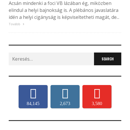
Acsán mindenki a foci VB lázában ég, miközben
elindul a helyi bajnokság is. A plébános javaslatára
idén a helyi cigányság is képviseltetheti magát, de...
Tovább
Search
for:
84,145
2,673
3,580