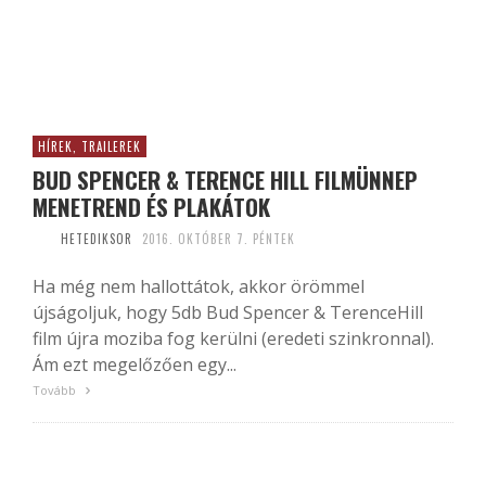
HÍREK, TRAILEREK
BUD SPENCER & TERENCE HILL FILMÜNNEP
MENETREND ÉS PLAKÁTOK
HETEDIKSOR
2016. OKTÓBER 7. PÉNTEK
Ha még nem hallottátok, akkor örömmel
újságoljuk, hogy 5db Bud Spencer & TerenceHill
film újra moziba fog kerülni (eredeti szinkronnal).
Ám ezt megelőzően egy...
Tovább