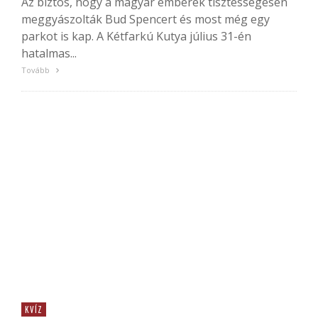
Az biztos, hogy a magyar emberek tisztességesen
meggyászolták Bud Spencert és most még egy
parkot is kap. A Kétfarkú Kutya július 31-én
hatalmas...
Tovább
KVÍZ