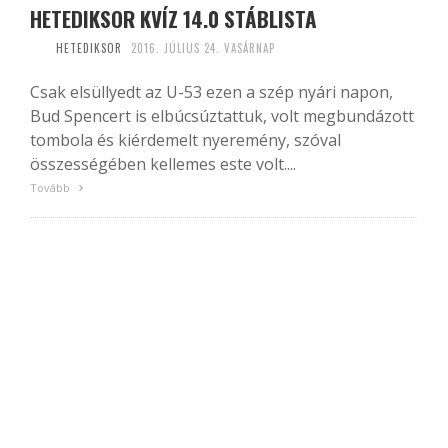
HETEDIKSOR KVÍZ 14.0 STÁBLISTA
HETEDIKSOR
2016. JÚLIUS 24. VASÁRNAP
Csak elsüllyedt az U-53 ezen a szép nyári napon,
Bud Spencert is elbúcsúztattuk, volt megbundázott
tombola és kiérdemelt nyeremény, szóval
összességében kellemes este volt....
Tovább