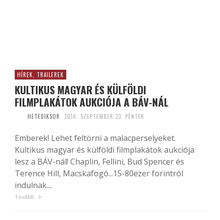
HÍREK, TRAILEREK
KULTIKUS MAGYAR ÉS KÜLFÖLDI
FILMPLAKÁTOK AUKCIÓJA A BÁV-NÁL
HETEDIKSOR
2016. SZEPTEMBER 23. PÉNTEK
Emberek! Lehet feltörni a malacperselyeket.
Kultikus magyar és külföldi filmplakátok aukciója
lesz a BÁV-nál! Chaplin, Fellini, Bud Spencer és
Terence Hill, Macskafogó...15-80ezer forintról
indulnak....
Tovább