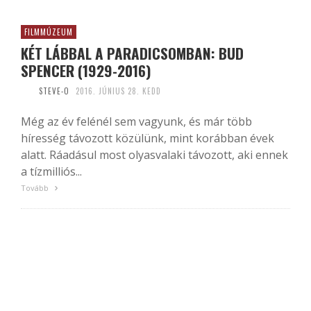
FILMMÚZEUM
KÉT LÁBBAL A PARADICSOMBAN: BUD
SPENCER (1929-2016)
STEVE-O
2016. JÚNIUS 28. KEDD
Még az év felénél sem vagyunk, és már több
híresség távozott közülünk, mint korábban évek
alatt. Ráadásul most olyasvalaki távozott, aki ennek
a tízmilliós...
Tovább