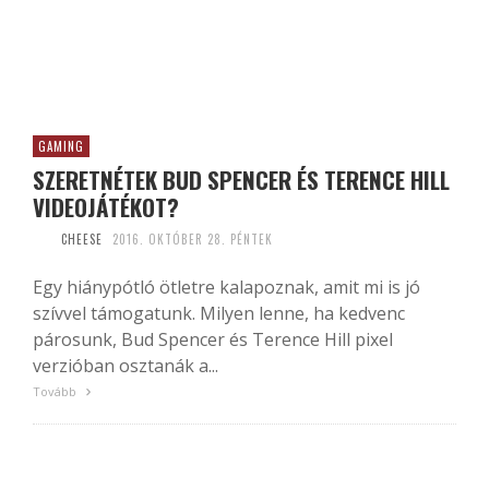
GAMING
SZERETNÉTEK BUD SPENCER ÉS TERENCE HILL
VIDEOJÁTÉKOT?
CHEESE
2016. OKTÓBER 28. PÉNTEK
Egy hiánypótló ötletre kalapoznak, amit mi is jó
szívvel támogatunk. Milyen lenne, ha kedvenc
párosunk, Bud Spencer és Terence Hill pixel
verzióban osztanák a...
Tovább