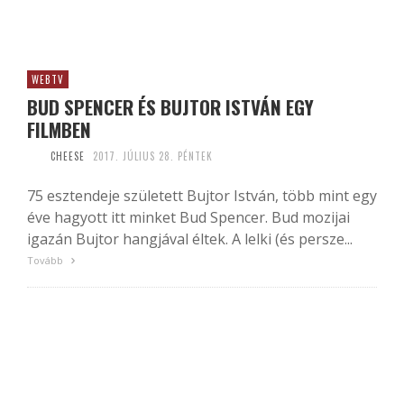
WEBTV
BUD SPENCER ÉS BUJTOR ISTVÁN EGY
FILMBEN
CHEESE
2017. JÚLIUS 28. PÉNTEK
75 esztendeje született Bujtor István, több mint egy
éve hagyott itt minket Bud Spencer. Bud mozijai
igazán Bujtor hangjával éltek. A lelki (és persze...
Tovább