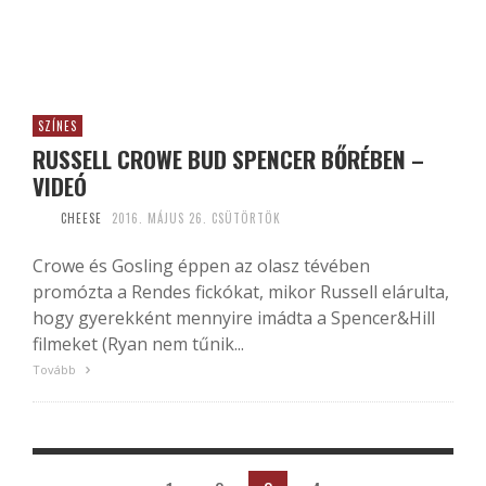
SZÍNES
RUSSELL CROWE BUD SPENCER BŐRÉBEN –
VIDEÓ
CHEESE
2016. MÁJUS 26. CSÜTÖRTÖK
Crowe és Gosling éppen az olasz tévében
promózta a Rendes fickókat, mikor Russell elárulta,
hogy gyerekként mennyire imádta a Spencer&Hill
filmeket (Ryan nem tűnik...
Tovább