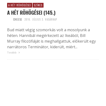
A HÉT RÖHÖGÉSEI
SZÍNES
A HÉT RÖHÖGÉSEI (145.)
CHEESE
2016. JÚLIUS 3. VASÁRNAP
Bud miatt végig szomorkás volt a mosolyunk a
héten. Hannibál megérkezett az Ikeából, Bill
Murray filozófiáját is meghallgattuk, előkerült egy
narrátoros Terminátor, kiderült, miért...
Tovább