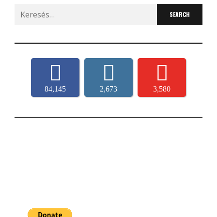
Search
for:
84,145
2,673
3,580