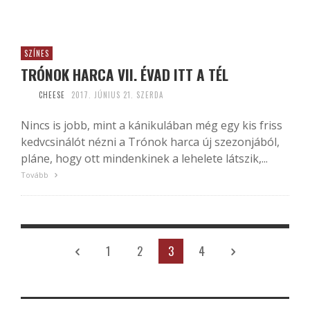
SZÍNES
TRÓNOK HARCA VII. ÉVAD ITT A TÉL
CHEESE
2017. JÚNIUS 21. SZERDA
Nincs is jobb, mint a kánikulában még egy kis friss
kedvcsinálót nézni a Trónok harca új szezonjából,
pláne, hogy ott mindenkinek a lehelete látszik,...
Tovább
1
2
3
4