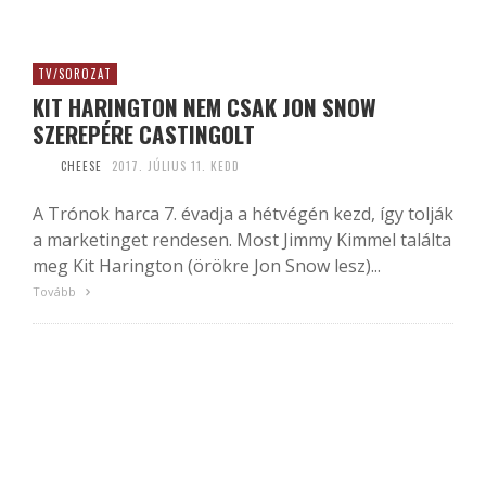
TV/SOROZAT
KIT HARINGTON NEM CSAK JON SNOW
SZEREPÉRE CASTINGOLT
CHEESE
2017. JÚLIUS 11. KEDD
A Trónok harca 7. évadja a hétvégén kezd, így tolják
a marketinget rendesen. Most Jimmy Kimmel találta
meg Kit Harington (örökre Jon Snow lesz)...
Tovább