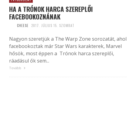
HA A TRÓNOK HARCA SZEREPLŐI
FACEBOOKOZNÁNAK
CHEESE
2017. JÚLIUS 15. SZOMBAT
Nagyon szeretjük a The Warp Zone sorozatát, ahol
facebookoztak már Star Wars karakterek, Marvel
hősök, most éppen a Trónok harca szereplői,
ráadásul ők sem...
Tovább