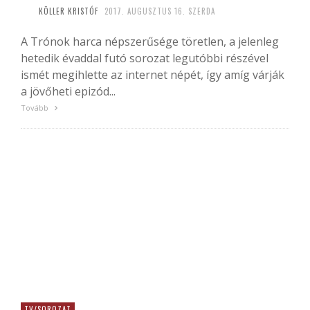
KÖLLER KRISTÓF
2017. AUGUSZTUS 16. SZERDA
A Trónok harca népszerűsége töretlen, a jelenleg
hetedik évaddal futó sorozat legutóbbi részével
ismét megihlette az internet népét, így amíg várják
a jövőheti epizód...
Tovább
TV/SOROZAT