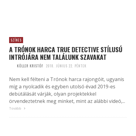
SZÍNES
A TRÓNOK HARCA TRUE DETECTIVE STÍLUSÚ
INTRÓJÁRA NEM TALÁLUNK SZAVAKAT
KÖLLER KRISTÓF
2018. JÚNIUS 22. PÉNTEK
Nem kell félteni a Trónok harca rajongóit, ugyanis
míg a nyolcadik és egyben utolsó évad 2019-es
debütálását várják, olyan projektekkel
örvendeztetnek meg minket, mint az alábbi videó,...
Tovább