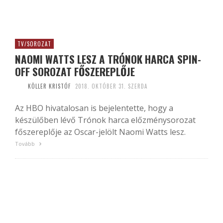
TV/SOROZAT
NAOMI WATTS LESZ A TRÓNOK HARCA SPIN-
OFF SOROZAT FŐSZEREPLŐJE
KÖLLER KRISTÓF
2018. OKTÓBER 31. SZERDA
Az HBO hivatalosan is bejelentette, hogy a
készülőben lévő Trónok harca előzménysorozat
főszereplője az Oscar-jelölt Naomi Watts lesz.
Tovább