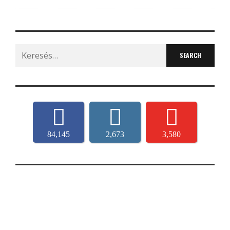
Search
for:
84,145
2,673
3,580