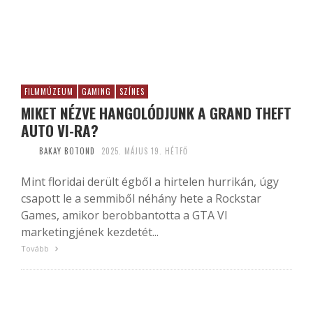
FILMMÚZEUM
GAMING
SZÍNES
MIKET NÉZVE HANGOLÓDJUNK A GRAND THEFT
AUTO VI-RA?
BAKAY BOTOND
2025. MÁJUS 19. HÉTFŐ
Mint floridai derült égből a hirtelen hurrikán, úgy
csapott le a semmiből néhány hete a Rockstar
Games, amikor berobbantotta a GTA VI
marketingjének kezdetét...
Tovább