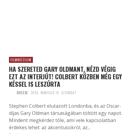
FILMMÚZEUM
HA SZERETED GARY OLDMANT, NÉZD VÉGIG
EZT AZ INTERJÚT! COLBERT KÖZBEN MÉG EGY
KÉSSEL IS LESZÚRTA
CHEESE
2025. MÁRCIUS 15. SZOMBAT
Stephen Colbert elutazott Londonba, és az Oscar-
díjas Gary Oldman társaságában töltött egy napot.
Mindent megkérdez tőle, ami vele kapcsolatban
érdekes lehet: az akcentusokról, az...