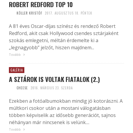
ROBERT REDFORD TOP 10
KÖLLER KRISTÓF
2017. AUGUSZTUS 18. PÉNTEK
A 81 éves Oscar-díjas színész és rendező Robert
Redford, akit csak Hollywood csendes sztárjaként
szokás emlegetni, méltán érdemelte ki a
„legnagyobb” jelzőt, hiszen majdnem...
Tovább
GALÉRIA
A SZTÁROK IS VOLTAK FIATALOK (2.)
CHEESE
2016. MÁRCIUS 23. SZERDA
Ezekben a fotóalbumokban mindig jó kotorászni. A
múltkori csokor után a mostani válogatásban
többen képviselik az idősebb generációt, sajnos
néhányan már nincsenek is velünk....
Tovább