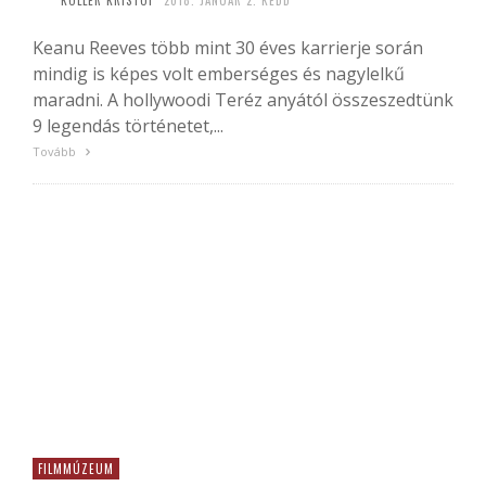
KÖLLER KRISTÓF
2018. JANUÁR 2. KEDD
Keanu Reeves több mint 30 éves karrierje során
mindig is képes volt emberséges és nagylelkű
maradni. A hollywoodi Teréz anyától összeszedtünk
9 legendás történetet,...
Tovább
FILMMÚZEUM