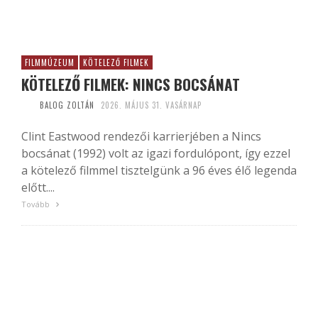
FILMMÚZEUM
KÖTELEZŐ FILMEK
KÖTELEZŐ FILMEK: NINCS BOCSÁNAT
BALOG ZOLTÁN
2026. MÁJUS 31. VASÁRNAP
Clint Eastwood rendezői karrierjében a Nincs
bocsánat (1992) volt az igazi fordulópont, így ezzel
a kötelező filmmel tisztelgünk a 96 éves élő legenda
előtt....
Tovább