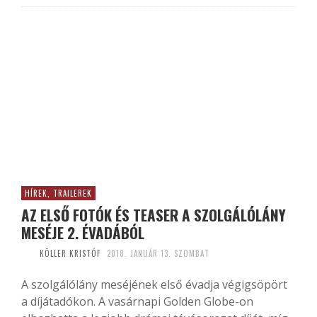
HÍREK, TRAILEREK
AZ ELSŐ FOTÓK ÉS TEASER A SZOLGÁLÓLÁNY
MESÉJE 2. ÉVADÁBÓL
KÖLLER KRISTÓF
2018. JANUÁR 13. SZOMBAT
A szolgálólány meséjének első évadja végigsöpört
a díjátadókon. A vasárnapi Golden Globe-on