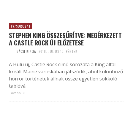
TV/SOROZAT
STEPHEN KING ÖSSZESŰRÍTVE: MEGÉRKEZETT
A CASTLE ROCK ÚJ ELŐZETESE
BÁCSI KINGA
2018. JÚLIUS 13. PÉNTEK
A Hulu új, Castle Rock című sorozata a King által
kreált Maine városkában játszódik, ahol különböző
horror történetek állnak össze egyetlen sokkoló
tablóvá.
Tovább