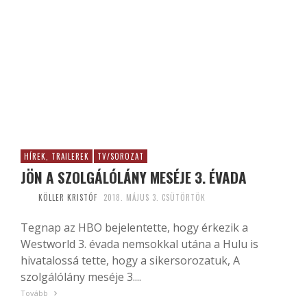
HÍREK, TRAILEREK
TV/SOROZAT
JÖN A SZOLGÁLÓLÁNY MESÉJE 3. ÉVADA
KÖLLER KRISTÓF
2018. MÁJUS 3. CSÜTÖRTÖK
Tegnap az HBO bejelentette, hogy érkezik a
Westworld 3. évada nemsokkal utána a Hulu is
hivatalossá tette, hogy a sikersorozatuk, A
szolgálólány meséje 3....
Tovább