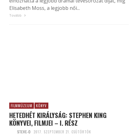
elhozhatta a legjobb drámai tévésorozat díját, míg
Elisabeth Moss, a legjobb női...
Tovább
FILMMÚZEUM
KÖNYV
HETEDHÉT KIRÁLYSÁG: STEPHEN KING
KÖNYVEI, FILMJEI – I. RÉSZ
STEVE-O
2017. SZEPTEMBER 21. CSÜTÖRTÖK