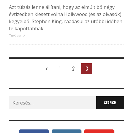
Azt túlzás lenne állítani, hogy az elmúlt bő négy
évtizedben kiesett volna Hollywood (és az olvasók)
kegyeiből Stephen King, ráadásul az utóbbi időben
felkapottabbak...
Tovább
1
2
3
Search
for: