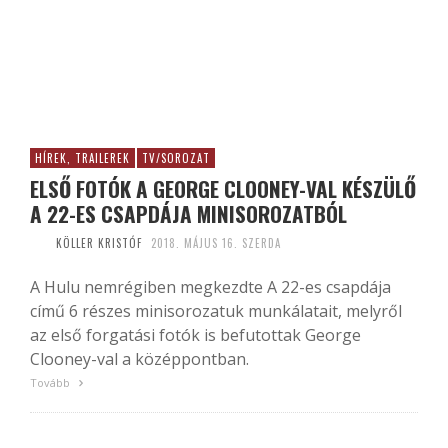
HÍREK, TRAILEREK
TV/SOROZAT
ELSŐ FOTÓK A GEORGE CLOONEY-VAL KÉSZÜLŐ
A 22-ES CSAPDÁJA MINISOROZATBÓL
KÖLLER KRISTÓF
2018. MÁJUS 16. SZERDA
A Hulu nemrégiben megkezdte A 22-es csapdája
című 6 részes minisorozatuk munkálatait, melyről
az első forgatási fotók is befutottak George
Clooney-val a középpontban.
Tovább