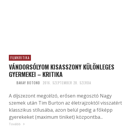
FILMKRITIKA
VÁNDORSÓLYOM KISASSZONY KÜLÖNLEGES
GYERMEKEI – KRITIKA
BAKAY BOTOND
2016. SZEPTEMBER 28. SZERDA
A díjszezont megcélzó, erősen megosztó Nagy
szemek után Tim Burton az életrajzoktól visszatért
klasszikus stílusába, azon belül pedig a főképp
gyerekeket (maximum tiniket) központba...
Tovább