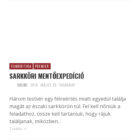
FILMKRITIKA
PREMIER
SARKKÖRI MENTŐEXPEDÍCIÓ
HUJBI
2016. MÁJUS 29. VASÁRNAP
Három testvér egy félreértés miatt egyedül találja
magát az északi sarkkörön túl. Fel kell nőniük a
feladathoz, össze kell tartaniuk, hogy rájuk
találjanak, miközben...
Tovább