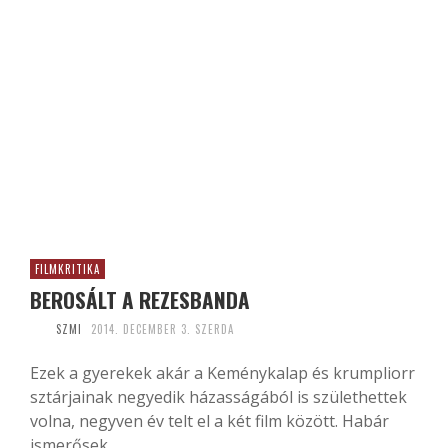
FILMKRITIKA
BEROSÁLT A REZESBANDA
SZMI
2014. DECEMBER 3. SZERDA
Ezek a gyerekek akár a Keménykalap és krumpliorr
sztárjainak negyedik házasságából is születhettek
volna, negyven év telt el a két film között. Habár
ismerősek...