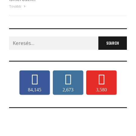
Tovább
Search
for:
84,145
2,673
3,580