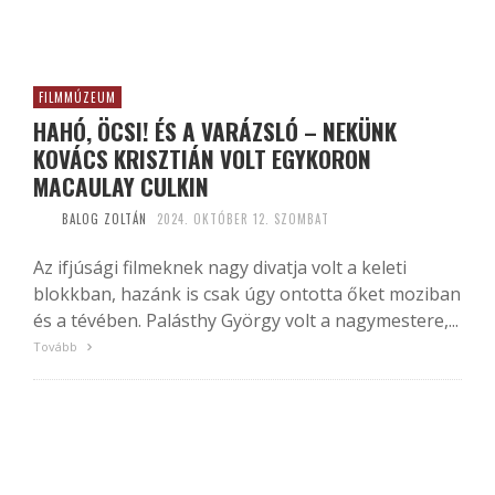
FILMMÚZEUM
HAHÓ, ÖCSI! ÉS A VARÁZSLÓ – NEKÜNK
KOVÁCS KRISZTIÁN VOLT EGYKORON
MACAULAY CULKIN
BALOG ZOLTÁN
2024. OKTÓBER 12. SZOMBAT
Az ifjúsági filmeknek nagy divatja volt a keleti
blokkban, hazánk is csak úgy ontotta őket moziban
és a tévében. Palásthy György volt a nagymestere,...
Tovább