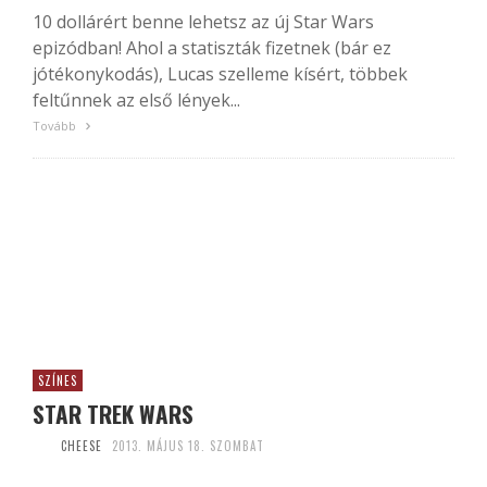
10 dollárért benne lehetsz az új Star Wars
epizódban! Ahol a statiszták fizetnek (bár ez
jótékonykodás), Lucas szelleme kísért, többek
feltűnnek az első lények...
Tovább
SZÍNES
STAR TREK WARS
CHEESE
2013. MÁJUS 18. SZOMBAT