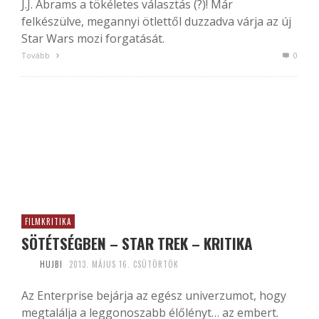
J.J. Abrams a tökéletes választás (?)! Már
felkészülve, megannyi ötlettől duzzadva várja az új
Star Wars mozi forgatását.
Tovább
0
FILMKRITIKA
SÖTÉTSÉGBEN – STAR TREK – KRITIKA
HUJBI
2013. MÁJUS 16. CSÜTÖRTÖK
Az Enterprise bejárja az egész univerzumot, hogy
megtalálja a leggonoszabb élőlényt… az embert.