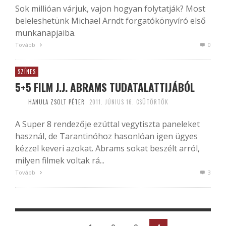
Sok millióan várjuk, vajon hogyan folytatják? Most
beleleshetünk Michael Arndt forgatókönyvíró első
munkanapjaiba.
Tovább
0
SZÍNES
5+5 FILM J.J. ABRAMS TUDATALATTIJÁBÓL
HANULA ZSOLT PÉTER
2011. JÚNIUS 16. CSÜTÖRTÖK
A Super 8 rendezője ezúttal vegytiszta paneleket
használ, de Tarantinóhoz hasonlóan igen ügyes
kézzel keveri azokat. Abrams sokat beszélt arról,
milyen filmek voltak rá...
Tovább
3