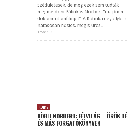
szédületesek, de még ezek sem tudták
megmenteni Pálinkás Norbert “majdnem-
dokumentumfilmjét”. A Katinka egy olykor
hatásosan hősies, mégis üres...
Tovább
KÖNYV
KÖBLI NORBERT: FÉLVILÁG…, ÖRÖK T
ÉS MÁS FORGATÓKÖNYVEK