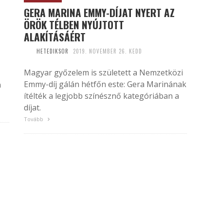
GERA MARINA EMMY-DÍJAT NYERT AZ
ÖRÖK TÉLBEN NYÚJTOTT
ALAKÍTÁSÁÉRT
HETEDIKSOR
2019. NOVEMBER 26. KEDD
Magyar győzelem is született a Nemzetközi
Emmy-díj gálán hétfőn este: Gera Marinának
n
ítélték a legjobb színésznő kategóriában a
díjat.
Tovább