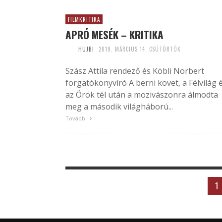
FILMKRITIKA
APRÓ MESÉK – KRITIKA
HUJBI
2019. MÁRCIUS 14. CSÜTÖRTÖK
Szász Attila rendező és Köbli Norbert
forgatókönyvíró A berni követ, a Félvilág 
az Örök tél után a mozivászonra álmodta
meg a második világháború...
Tovább
1