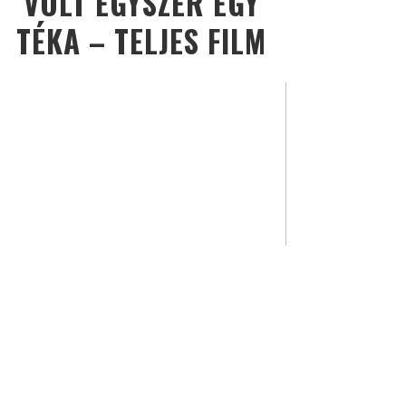
VOLT EGYSZER EGY
TÉKA – TELJES FILM