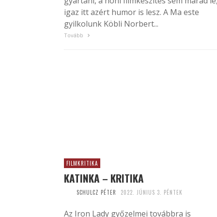
gyártani, a honi filmkészítés sem marad le
igaz itt azért humor is lesz. A Ma este
gyilkolunk Köbli Norbert...
Tovább
FILMKRITIKA
KATINKA – KRITIKA
SCHULCZ PÉTER
2022. JÚNIUS 3. PÉNTEK
Az Iron Lady győzelmei továbbra is