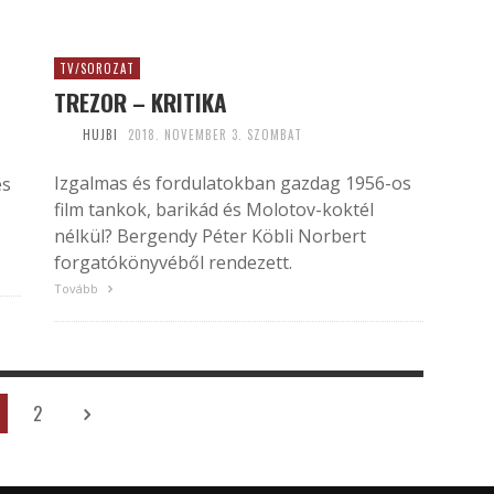
TV/SOROZAT
TREZOR – KRITIKA
HUJBI
2018. NOVEMBER 3. SZOMBAT
Izgalmas és fordulatokban gazdag 1956-os
és
film tankok, barikád és Molotov-koktél
nélkül? Bergendy Péter Köbli Norbert
forgatókönyvéből rendezett.
Tovább
2