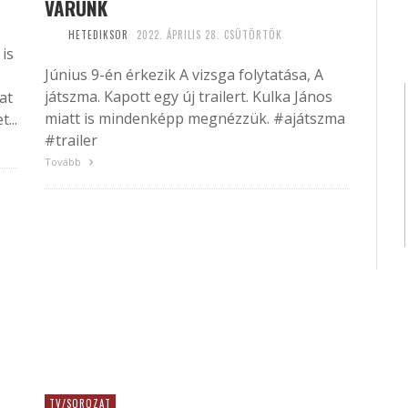
VÁRUNK
HETEDIKSOR
2022. ÁPRILIS 28. CSÜTÖRTÖK
is
Június 9-én érkezik A vizsga folytatása, A
játszma. Kapott egy új trailert. Kulka János
at
miatt is mindenképp megnézzük. #ajátszma
...
#trailer
Tovább
TV/SOROZAT