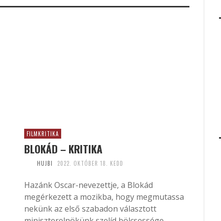
FILMKRITIKA
BLOKÁD – KRITIKA
HUJBI
2022. OKTÓBER 18. KEDD
Hazánk Oscar-nevezettje, a Blokád
megérkezett a mozikba, hogy megmutassa
nekünk az első szabadon választott
miniszterelnökünk szelíd bölcsessége