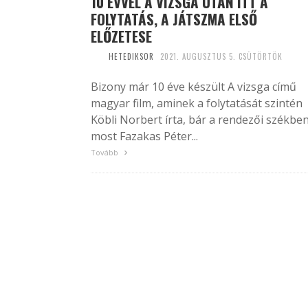
10 ÉVVEL A VIZSGA UTÁN ITT A
FOLYTATÁS, A JÁTSZMA ELSŐ
ELŐZETESE
HETEDIKSOR
2021. AUGUSZTUS 5. CSÜTÖRTÖK
Bizony már 10 éve készült A vizsga című
magyar film, aminek a folytatását szintén
Köbli Norbert írta, bár a rendezői székbe
most Fazakas Péter...
Tovább