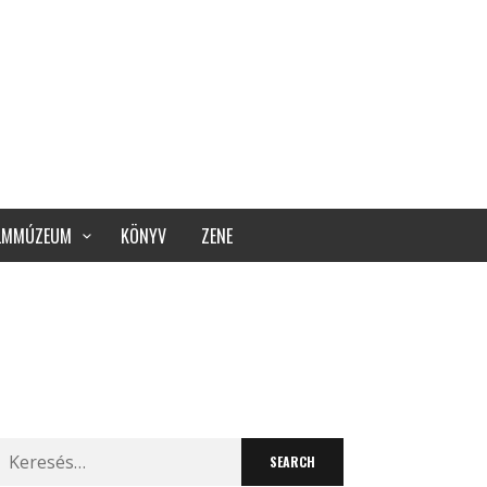
ILMMÚZEUM
KÖNYV
ZENE
Search
for: