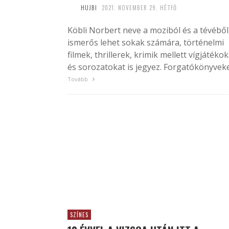
HUJBI
2021. NOVEMBER 29. HÉTFŐ
Köbli Norbert neve a moziból és a tévéből 
ismerős lehet sokak számára, történelmi
filmek, thrillerek, krimik mellett vígjátékok
és sorozatokat is jegyez. Forgatókönyveket
Tovább
SZÍNES