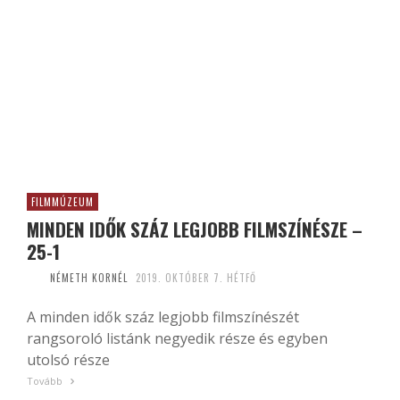
FILMMÚZEUM
MINDEN IDŐK SZÁZ LEGJOBB FILMSZÍNÉSZE –
25-1
NÉMETH KORNÉL
2019. OKTÓBER 7. HÉTFŐ
A minden idők száz legjobb filmszínészét
rangsoroló listánk negyedik része és egyben
utolsó része
Tovább