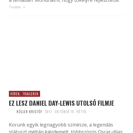
a témában. Mondhatni, hogy tökélyre fejlesztette.
Tovább
HÍREK, TRAILEREK
EZ LESZ DANIEL DAY-LEWIS UTOLSÓ FILMJE
KÖLLER KRISTÓF
2017. OKTÓBER 16. HÉTFŐ
Korunk egyik legnagyobb színésze, a legendás
státuszt méltán kiérdemelt, többszörös Oscar-díjas