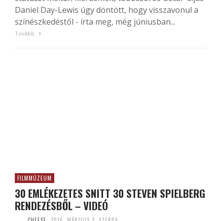
Daniel Day-Lewis úgy döntött, hogy visszavonul a
színészkedéstől - írta meg, még júniusban...
Tovább
FILMMÚZEUM
30 EMLÉKEZETES SNITT 30 STEVEN SPIELBERG
RENDEZÉSBŐL – VIDEÓ
CHEESE
2016. MÁRCIUS 2. SZERDA