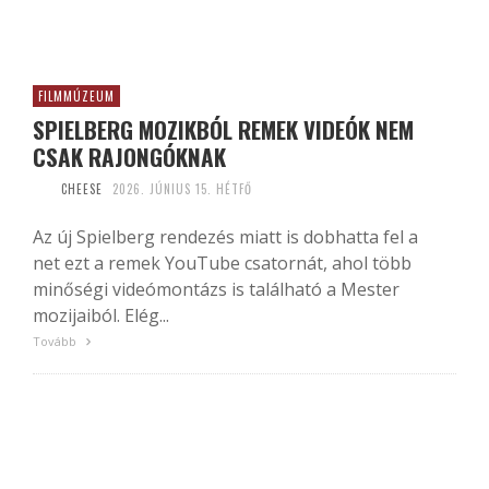
FILMMÚZEUM
SPIELBERG MOZIKBÓL REMEK VIDEÓK NEM
CSAK RAJONGÓKNAK
CHEESE
2026. JÚNIUS 15. HÉTFŐ
Az új Spielberg rendezés miatt is dobhatta fel a
net ezt a remek YouTube csatornát, ahol több
minőségi videómontázs is található a Mester
mozijaiból. Elég...
Tovább