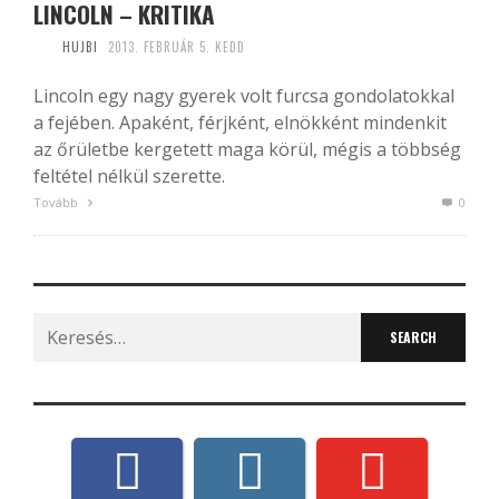
LINCOLN – KRITIKA
HUJBI
2013. FEBRUÁR 5. KEDD
Lincoln egy nagy gyerek volt furcsa gondolatokkal
a fejében. Apaként, férjként, elnökként mindenkit
az őrületbe kergetett maga körül, mégis a többség
feltétel nélkül szerette.
Tovább
0
Search
for: