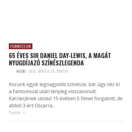
FILMMÚZEUM
65 ÉVES SIR DANIEL DAY-LEWIS, A MAGÁT
NYUGDÍJAZÓ SZÍNÉSZLEGENDA
HUJBI
2022. ÁPRILIS 29. PÉNTEK
Korunk egyik legnagyobb színésze, bár úgy néz ki
a Fantomszál után tényleg visszavonult.
Karrierjének utolsó 15 évében 5 filmet forgatott, de
abból 3-ért Oscarra...
Tovább