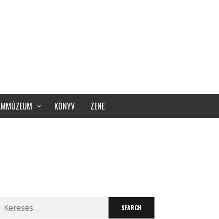
ILMMÚZEUM
KÖNYV
ZENE
Search
for: