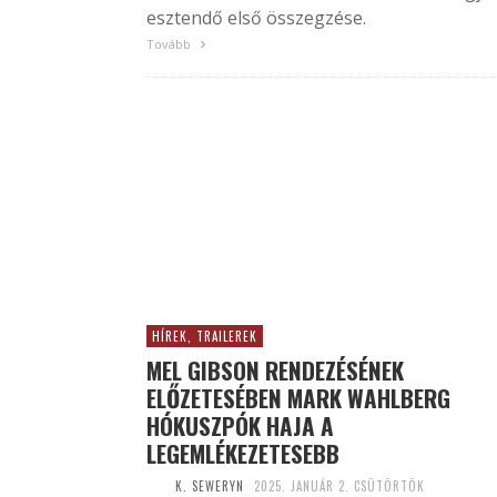
esztendő első összegzése.
Tovább
HÍREK, TRAILEREK
MEL GIBSON RENDEZÉSÉNEK
ELŐZETESÉBEN MARK WAHLBERG
HÓKUSZPÓK HAJA A
LEGEMLÉKEZETESEBB
K. SEWERYN
2025. JANUÁR 2. CSÜTÖRTÖK