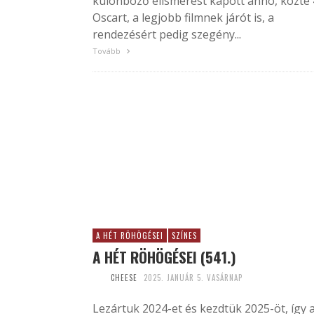
különböző elismerést kapott anno, közte 
Oscart, a legjobb filmnek járót is, a
rendezésért pedig szegény...
Tovább
A HÉT RÖHÖGÉSEI
SZÍNES
A HÉT RÖHÖGÉSEI (541.)
CHEESE
2025. JANUÁR 5. VASÁRNAP
Lezártuk 2024-et és kezdtük 2025-öt, így 