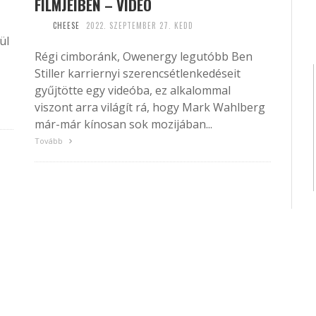
FILMJEIBEN – VIDEÓ
CHEESE
2022. SZEPTEMBER 27. KEDD
ül
Régi cimboránk, Owenergy legutóbb Ben
Stiller karriernyi szerencsétlenkedéseit
gyűjtötte egy videóba, ez alkalommal
viszont arra világít rá, hogy Mark Wahlberg
már-már kínosan sok mozijában...
Tovább