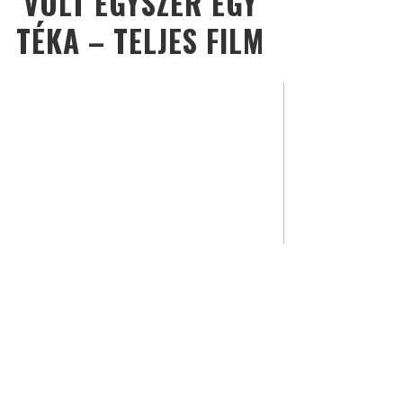
VOLT EGYSZER EGY
TÉKA – TELJES FILM