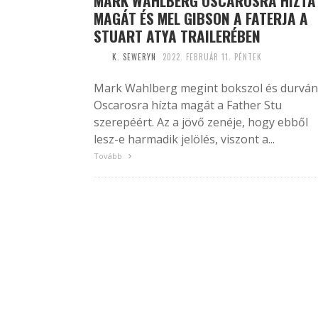
MARK WAHLBERG OSCAROSRA HÍZTA
MAGÁT ÉS MEL GIBSON A FATERJA A
STUART ATYA TRAILERÉBEN
K. SEWERYN
2022. FEBRUÁR 11. PÉNTEK
Mark Wahlberg megint bokszol és durván
Oscarosra hízta magát a Father Stu
szerepéért. Az a jövő zenéje, hogy ebből
lesz-e harmadik jelölés, viszont a...
Tovább