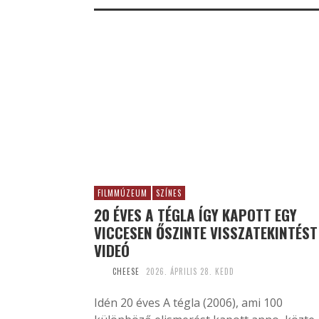
FILMMÚZEUM
SZÍNES
20 ÉVES A TÉGLA ÍGY KAPOTT EGY
VICCESEN ŐSZINTE VISSZATEKINTÉST
VIDEÓ
CHEESE
2026. ÁPRILIS 28. KEDD
Idén 20 éves A tégla (2006), ami 100