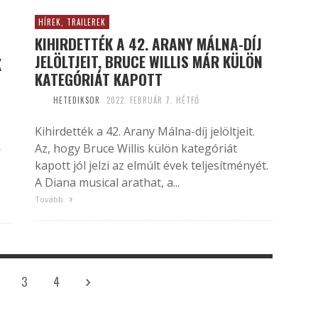
HÍREK, TRAILEREK
KIHIRDETTÉK A 42. ARANY MÁLNA-DÍJ
JELÖLTJEIT, BRUCE WILLIS MÁR KÜLÖN
K
KATEGÓRIÁT KAPOTT
HETEDIKSOR
2022. FEBRUÁR 7. HÉTFŐ
Kihirdették a 42. Arany Málna-díj jelöltjeit.
Az, hogy Bruce Willis külön kategóriát
r
kapott jól jelzi az elmúlt évek teljesítményét.
A Diana musical arathat, a...
Tovább
3
4