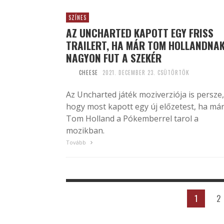
SZÍNES
AZ UNCHARTED KAPOTT EGY FRISS
TRAILERT, HA MÁR TOM HOLLANDNA
NAGYON FUT A SZEKÉR
CHEESE
2021. DECEMBER 23. CSÜTÖRTÖK
Az Uncharted játék moziverziója is persze,
hogy most kapott egy új előzetest, ha má
Tom Holland a Pókemberrel tarol a
mozikban.
Tovább
1
2