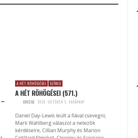
A HÉT RÖHÖGÉSEI
SZÍNES
A HÉT RÖHÖGÉSEI (571.)
 –
CHEESE
2025. OKTÓBER 5. VASÁRNAP
Daniel Day-Lewis leült a fiával csevegni,
Mark Wahlberg válaszol a netezők
kérdéseire, Cillian Murphy és Marion
Cotillard filmeket, Clooney és Scorsese