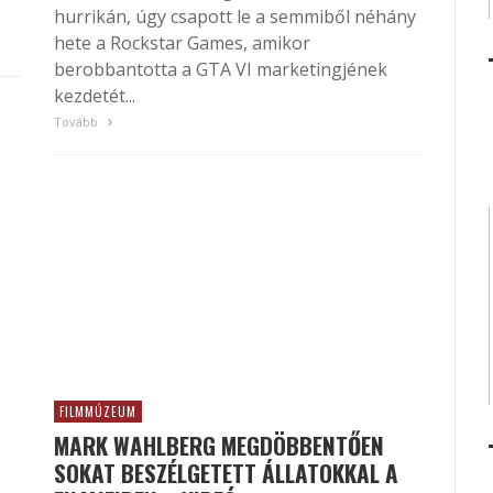
hurrikán, úgy csapott le a semmiből néhány
hete a Rockstar Games, amikor
berobbantotta a GTA VI marketingjének
kezdetét...
Tovább
FILMMÚZEUM
MARK WAHLBERG MEGDÖBBENTŐEN
SOKAT BESZÉLGETETT ÁLLATOKKAL A