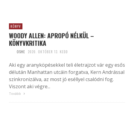
KÖNYV
WOODY ALLEN: APROPÓ NÉLKÜL –
KÖNYVKRITIKA
OSHE
2020. OKTÓBER 13. KEDD
Aki egy aranyköpésekkel teli életrajzot vár egy esős
délután Manhattan utcáin forgatva, Kern Andrással
szinkronizálva, az most jó eséllyel csalódni fog.
Viszont aki végre...
Tovább