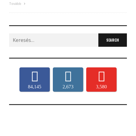
Tovább
Search
for:
84,145
2,673
3,580