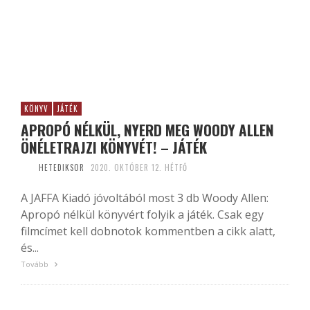
KÖNYV
JÁTÉK
APROPÓ NÉLKÜL, NYERD MEG WOODY ALLEN
ÖNÉLETRAJZI KÖNYVÉT! – JÁTÉK
HETEDIKSOR
2020. OKTÓBER 12. HÉTFŐ
A JAFFA Kiadó jóvoltából most 3 db Woody Allen:
Apropó nélkül könyvért folyik a játék. Csak egy
filmcímet kell dobnotok kommentben a cikk alatt,
és...
Tovább