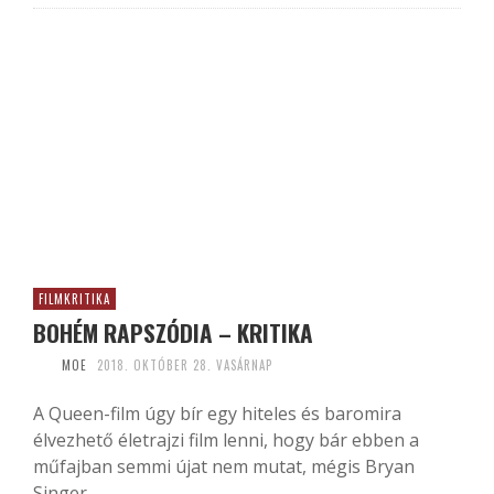
FILMKRITIKA
BOHÉM RAPSZÓDIA – KRITIKA
MOE
2018. OKTÓBER 28. VASÁRNAP
A Queen-film úgy bír egy hiteles és baromira
élvezhető életrajzi film lenni, hogy bár ebben a
műfajban semmi újat nem mutat, mégis Bryan
Singer...