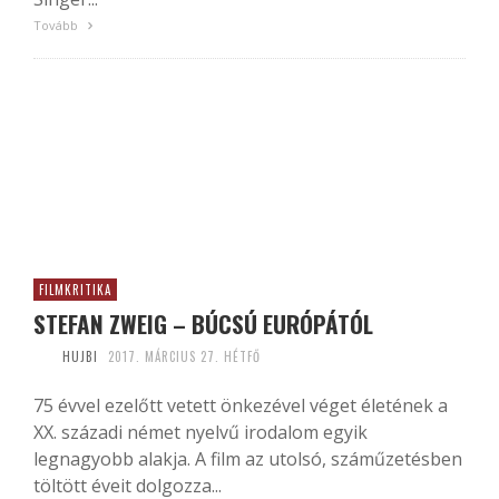
Tovább
FILMKRITIKA
STEFAN ZWEIG – BÚCSÚ EURÓPÁTÓL
HUJBI
2017. MÁRCIUS 27. HÉTFŐ
75 évvel ezelőtt vetett önkezével véget életének a
XX. századi német nyelvű irodalom egyik
legnagyobb alakja. A film az utolsó, száműzetésben
töltött éveit dolgozza...