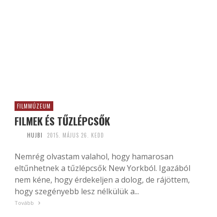
FILMMÚZEUM
FILMEK ÉS TŰZLÉPCSŐK
HUJBI
2015. MÁJUS 26. KEDD
Nemrég olvastam valahol, hogy hamarosan
eltűnhetnek a tűzlépcsők New Yorkból. Igazából
nem kéne, hogy érdekeljen a dolog, de rájöttem,
hogy szegényebb lesz nélkülük a...
Tovább