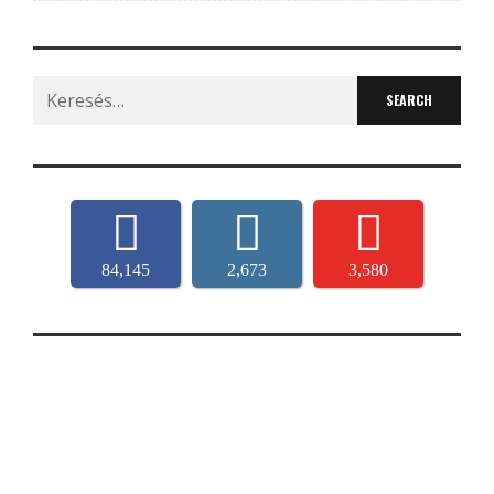
Search
for:
84,145
2,673
3,580