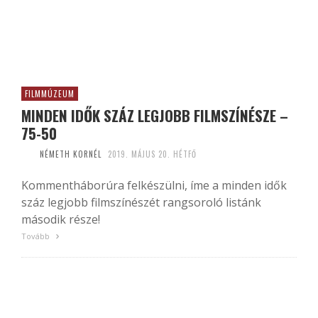
FILMMÚZEUM
MINDEN IDŐK SZÁZ LEGJOBB FILMSZÍNÉSZE –
75-50
NÉMETH KORNÉL
2019. MÁJUS 20. HÉTFŐ
Kommentháborúra felkészülni, íme a minden idők
száz legjobb filmszínészét rangsoroló listánk
második része!
Tovább