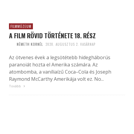
FILMMÚZEUM
A FILM RÖVID TÖRTÉNETE 18. RÉSZ
NÉMETH KORNÉL
2020. AUGUSZTUS 2. VASÁRNAP
Az ötvenes évek a legsötétebb hidegháborús
paranoiát hozta el Amerika számára. Az
atombomba, a vaníliaízű Coca–Cola és Joseph
Raymond McCarthy Amerikája volt ez. No...
Tovább