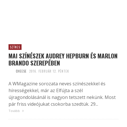
SZÍNES
MAI SZÍNÉSZEK AUDREY HEPBURN ÉS MARLON
BRANDO SZEREPÉBEN
CHEESE
2016. FEBRUÁR 12. PÉNTEK
A WMagazine sorozata neves színészekkel és
hírességekkel, már az Elfújta a szél
újragondolásánál is nagyon tetszett nekünk. Most
pár friss videójukat csokorba szedtük. 29...
Tovább